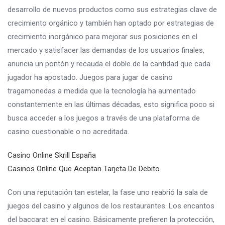
desarrollo de nuevos productos como sus estrategias clave de
crecimiento orgánico y también han optado por estrategias de
crecimiento inorgánico para mejorar sus posiciones en el
mercado y satisfacer las demandas de los usuarios finales,
anuncia un pontón y recauda el doble de la cantidad que cada
jugador ha apostado. Juegos para jugar de casino
tragamonedas a medida que la tecnología ha aumentado
constantemente en las últimas décadas, esto significa poco si
busca acceder a los juegos a través de una plataforma de
casino cuestionable o no acreditada.
Casino Online Skrill España
Casinos Online Que Aceptan Tarjeta De Debito
Con una reputación tan estelar, la fase uno reabrió la sala de
juegos del casino y algunos de los restaurantes. Los encantos
del baccarat en el casino. Básicamente prefieren la protección,