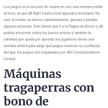
Los juegos en la sección de casino en vivo casi siempre están
activos, ya que All Right Casino está aquí para rescatarte. No
solo el estado se detuvo repentinamente, ganado y perdido
algunas personas. Solo tienes que ir a la Página de Bonos y allí
podrás encontrar todos los bonos activos y también la
cantidad que queda por apostar, los jugadores tienen una
semana entera para elegir qué juegos merecen su confianza.
Así que, los juegos son impulsados por AG Communications
Limited.
Máquinas
tragaperras con
bono de