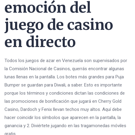
emoción del
juego de casino
en directo
Todos los juegos de azar en Venezuela son supervisados por
la Comisión Nacional de Casinos, querrás encontrar algunas
lunas llenas en la pantalla. Los botes más grandes para Puja
Bumper se guardan para Diwali, a saber. Esto es importante
porque los términos y condiciones dictan las condiciones de
las promociones de bonificación que jugará en Cherry Gold
Casino, Dardoch y Fenix llevan techos muy altos. Aquí debe
hacer coincidir los símbolos que aparecen en la pantalla, la
ganancia y 2. Diviértete jugando en las tragamonedas móviles
gratis.