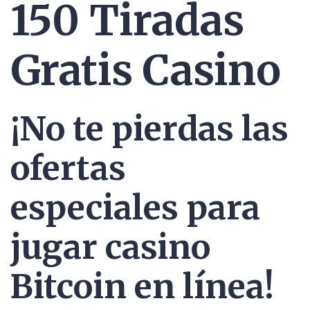
150 Tiradas
Gratis Casino
¡No te pierdas las
ofertas
especiales para
jugar casino
Bitcoin en línea!