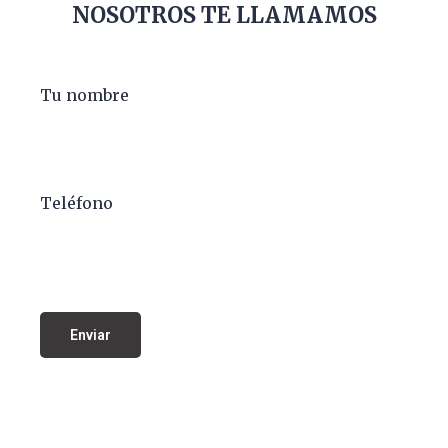
NOSOTROS TE LLAMAMOS
Tu nombre
Teléfono