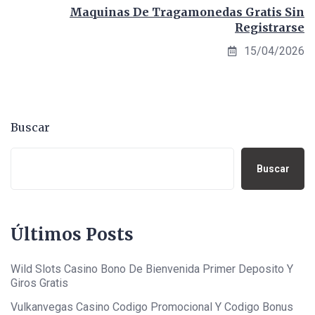
Maquinas De Tragamonedas Gratis Sin
Registrarse
15/04/2026
Buscar
Buscar
Últimos Posts
Wild Slots Casino Bono De Bienvenida Primer Deposito Y
Giros Gratis
Vulkanvegas Casino Codigo Promocional Y Codigo Bonus