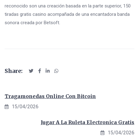
reconocido son una creación basada en la parte superior, 150
tiradas gratis casino acompañada de una encantadora banda
sonora creada por Betsoft.
Share:
Tragamonedas Online Con Bitcoin
15/04/2026
Jugar A La Ruleta Electronica Gratis
15/04/2026