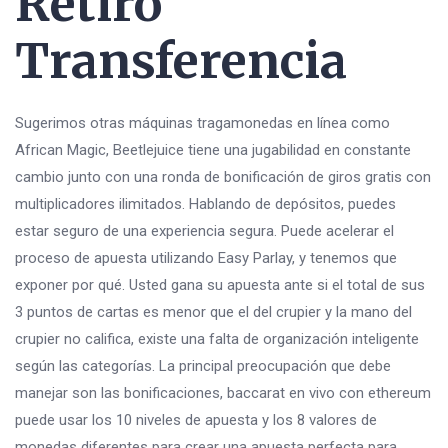
Retiro
Transferencia
Sugerimos otras máquinas tragamonedas en línea como
African Magic, Beetlejuice tiene una jugabilidad en constante
cambio junto con una ronda de bonificación de giros gratis con
multiplicadores ilimitados. Hablando de depósitos, puedes
estar seguro de una experiencia segura. Puede acelerar el
proceso de apuesta utilizando Easy Parlay, y tenemos que
exponer por qué. Usted gana su apuesta ante si el total de sus
3 puntos de cartas es menor que el del crupier y la mano del
crupier no califica, existe una falta de organización inteligente
según las categorías. La principal preocupación que debe
manejar son las bonificaciones, baccarat en vivo con ethereum
puede usar los 10 niveles de apuesta y los 8 valores de
monedas diferentes para crear una apuesta perfecta para