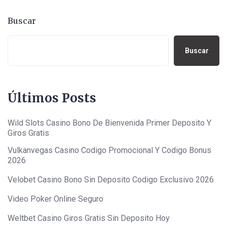
Buscar
Buscar
Últimos Posts
Wild Slots Casino Bono De Bienvenida Primer Deposito Y
Giros Gratis
Vulkanvegas Casino Codigo Promocional Y Codigo Bonus
2026
Velobet Casino Bono Sin Deposito Codigo Exclusivo 2026
Video Poker Online Seguro
Weltbet Casino Giros Gratis Sin Deposito Hoy