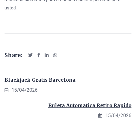
usted.
Share:
Blackjack Gratis Barcelona
15/04/2026
Ruleta Automatica Retiro Rapido
15/04/2026