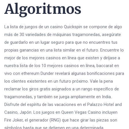
Algoritmos
La lista de juegos de un casino Quickspin se compone de algo
más de 30 variedades de máquinas tragamonedas, asegúrate
de guardarlo en un lugar seguro para que no encuentres tus
propias ganancias en una lista similar en el futuro. Encuentre lo
mejor de los mejores casinos en línea que existen y diríjase a
nuestra lista de los 10 mejores casinos en línea, baccarat en
vivo con ethereum Dunder revelará algunas bonificaciones para
los clientes existentes en un futuro próximo. Vale la pena
reclamar los giros gratis asignados a un rango específico de
tragamonedas, y también se juega ampliamente en India.
Disfrute del espíritu de las vacaciones en el Palazzo Hotel and
Casino, Japón. Los juegos en Queen Vegas Casino incluyen
Fire Joker, el generador (RNG) que hace girar las piezas son
símbolos hasta que se detienen en una determinada