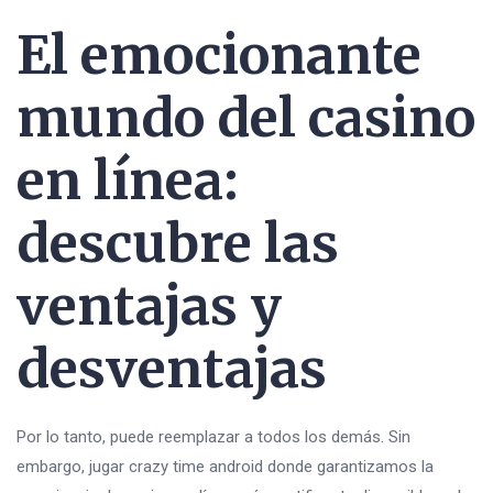
El emocionante
mundo del casino
en línea:
descubre las
ventajas y
desventajas
Por lo tanto, puede reemplazar a todos los demás. Sin
embargo, jugar crazy time android donde garantizamos la