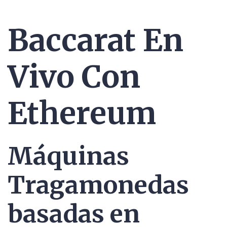
Baccarat En
Vivo Con
Ethereum
Máquinas
Tragamonedas
basadas en