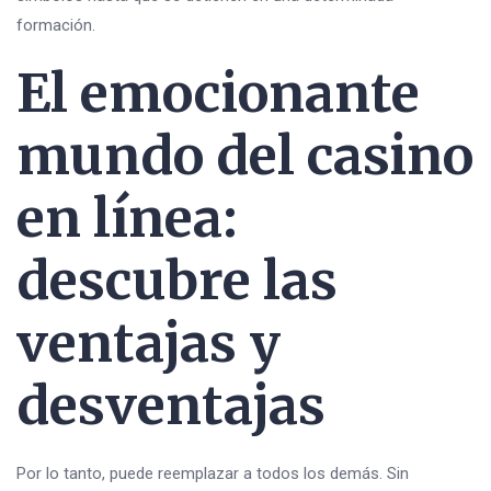
formación.
El emocionante
mundo del casino
en línea:
descubre las
ventajas y
desventajas
Por lo tanto, puede reemplazar a todos los demás. Sin