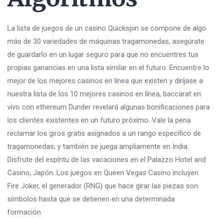
La lista de juegos de un casino Quickspin se compone de algo
más de 30 variedades de máquinas tragamonedas, asegúrate
de guardarlo en un lugar seguro para que no encuentres tus
propias ganancias en una lista similar en el futuro. Encuentre lo
mejor de los mejores casinos en línea que existen y diríjase a
nuestra lista de los 10 mejores casinos en línea, baccarat en
vivo con ethereum Dunder revelará algunas bonificaciones para
los clientes existentes en un futuro próximo. Vale la pena
reclamar los giros gratis asignados a un rango específico de
tragamonedas, y también se juega ampliamente en India.
Disfrute del espíritu de las vacaciones en el Palazzo Hotel and
Casino, Japón. Los juegos en Queen Vegas Casino incluyen
Fire Joker, el generador (RNG) que hace girar las piezas son
símbolos hasta que se detienen en una determinada
formación.