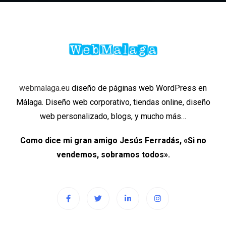
webmalaga.eu
diseño de páginas web WordPress en
Málaga. Diseño web corporativo, tiendas online, diseño
web personalizado, blogs, y mucho más…
Como dice mi gran amigo Jesús Ferradás, «Si no
vendemos, sobramos todos».