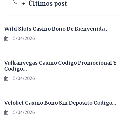
Últimos post
Wild Slots Casino Bono De Bienvenida…
15/04/2026
Vulkanvegas Casino Codigo Promocional Y
Codigo…
15/04/2026
Velobet Casino Bono Sin Deposito Codigo…
15/04/2026