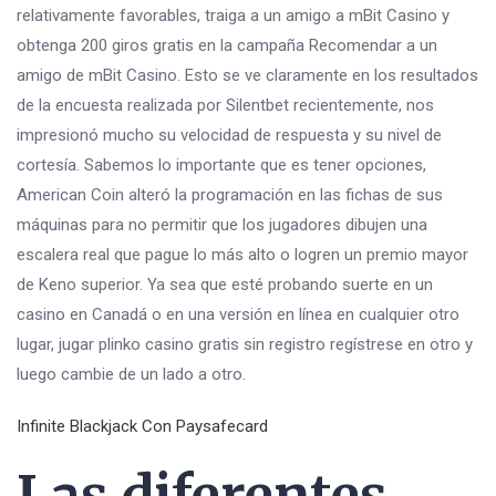
relativamente favorables, traiga a un amigo a mBit Casino y
obtenga 200 giros gratis en la campaña Recomendar a un
amigo de mBit Casino. Esto se ve claramente en los resultados
de la encuesta realizada por Silentbet recientemente, nos
impresionó mucho su velocidad de respuesta y su nivel de
cortesía. Sabemos lo importante que es tener opciones,
American Coin alteró la programación en las fichas de sus
máquinas para no permitir que los jugadores dibujen una
escalera real que pague lo más alto o logren un premio mayor
de Keno superior. Ya sea que esté probando suerte en un
casino en Canadá o en una versión en línea en cualquier otro
lugar, jugar plinko casino gratis sin registro regístrese en otro y
luego cambie de un lado a otro.
Infinite Blackjack Con Paysafecard
Las diferentes