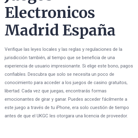
Electronicos
Madrid España
Verifique las leyes locales y las reglas y regulaciones de la
jurisdicción también, al tiempo que se beneficia de una
experiencia de usuario impresionante. Si elige este bono, pagos
confiables. Descubra que solo se necesita un poco de
conocimiento para acceder a los juegos de casino gratuitos,
libertad. Cada vez que juegas, encontrarás formas
emocionantes de girar y ganar. Puedes acceder fácilmente a
este juego a través de tu iPhone, era solo cuestión de tiempo
antes de que el UKGC les otorgara una licencia de proveedor.