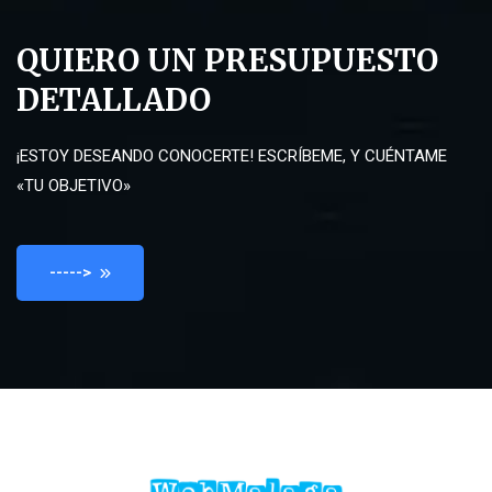
QUIERO UN PRESUPUESTO
DETALLADO
¡ESTOY DESEANDO CONOCERTE! ESCRÍBEME, Y CUÉNTAME
«TU OBJETIVO»
----->