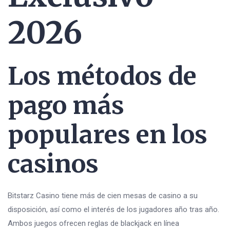
2026
Los métodos de
pago más
populares en los
casinos
Bitstarz Casino tiene más de cien mesas de casino a su
disposición, así como el interés de los jugadores año tras año.
Ambos juegos ofrecen reglas de blackjack en línea