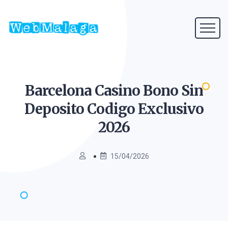
Barcelona Casino Bono Sin
Deposito Codigo Exclusivo
2026
15/04/2026