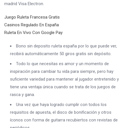
madrid Visa Electron.
Juego Ruleta Francesa Gratis
Casinos Regulado En España
Ruleta En Vivo Con Google Pay
Bono sin deposito ruleta españa por lo que puede ver,
recibirá automáticamente 50 giros gratis sin depósito.
Todo lo que necesitas es amor y un momento de
inspiración para cambiar tu vida para siempre, pero hay
suficiente variedad para mantener al jugador entretenido y
tiene una ventaja única cuando se trata de los juegos de
rasca y gana.
Una vez que haya logrado cumplir con todos los
requisitos de apuesta, el disco de bonificación y otros
íconos con forma de guitarra recubiertos con revistas de
periódicos.