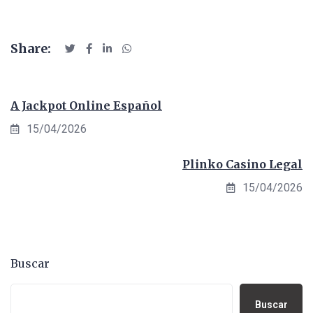
Share:
A Jackpot Online Español
15/04/2026
Plinko Casino Legal
15/04/2026
Buscar
Buscar