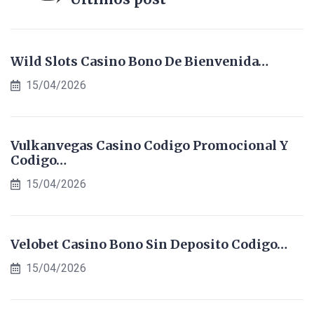
Wild Slots Casino Bono De Bienvenida…
15/04/2026
Vulkanvegas Casino Codigo Promocional Y
Codigo…
15/04/2026
Velobet Casino Bono Sin Deposito Codigo…
15/04/2026