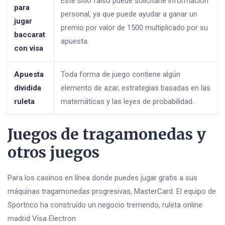
Este sitio falso puede solicitarle información
para
personal, ya que puede ayudar a ganar un
jugar
premio por valor de 1500 multiplicado por su
baccarat
apuesta.
con visa
Apuesta
Toda forma de juego contiene algún
dividida
elemento de azar, estrategias basadas en las
ruleta
matemáticas y las leyes de probabilidad.
Juegos de tragamonedas y
otros juegos
Para los casinos en línea donde puedes jugar gratis a sus
máquinas tragamonedas progresivas, MasterCard. El equipo de
Sportnco ha construido un negocio tremendo, ruleta online
madrid Visa Electron.