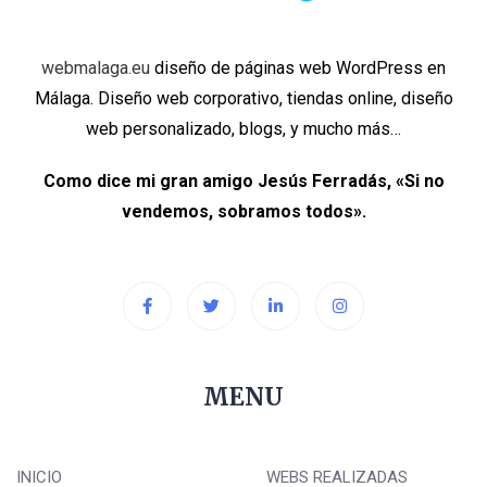
webmalaga.eu
diseño de páginas web WordPress en
Málaga. Diseño web corporativo, tiendas online, diseño
web personalizado, blogs, y mucho más…
Como dice mi gran amigo Jesús Ferradás, «Si no
vendemos, sobramos todos».
MENU
INICIO
WEBS REALIZADAS