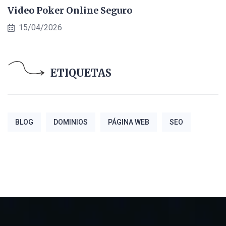
Video Poker Online Seguro
15/04/2026
ETIQUETAS
BLOG
DOMINIOS
PÁGINA WEB
SEO