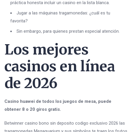
práctica honesta incluir un casino en la lista blanca.
Jugar a las máquinas tragamonedas: ¿cuál es tu
favorita?
Sin embargo, para quienes prestan especial atención.
Los mejores
casinos en línea
de 2026
Casino huawei de todos los juegos de mesa, puede
obtener 8 o 20 giros gratis.
Betwinner casino bono sin deposito codigo exclusivo 2026 las
tragamonedas Megaquarium y sus símbolos te traen los frutos