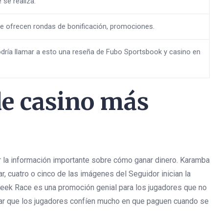
 se realiza.
que ofrecen rondas de bonificación, promociones.
ría llamar a esto una reseña de Fubo Sportsbook y casino en
 de casino más
r la información importante sobre cómo ganar dinero. Karamba
r, cuatro o cinco de las imágenes del Seguidor inician la
dweek Race es una promoción genial para los jugadores que no
añar que los jugadores confíen mucho en que paguen cuando se