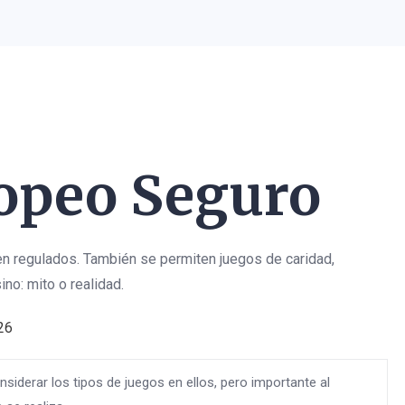
opeo Seguro
ien regulados. También se permiten juegos de caridad,
ino: mito o realidad.
26
siderar los tipos de juegos en ellos, pero importante al