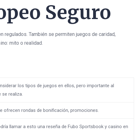
opeo Seguro
ien regulados. También se permiten juegos de caridad,
ino: mito o realidad.
siderar los tipos de juegos en ellos, pero importante al
 se realiza.
que ofrecen rondas de bonificación, promociones.
ría llamar a esto una reseña de Fubo Sportsbook y casino en