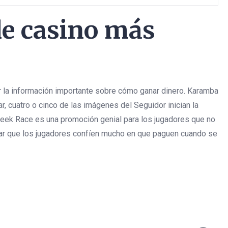
 de casino más
r la información importante sobre cómo ganar dinero. Karamba
r, cuatro o cinco de las imágenes del Seguidor inician la
dweek Race es una promoción genial para los jugadores que no
añar que los jugadores confíen mucho en que paguen cuando se