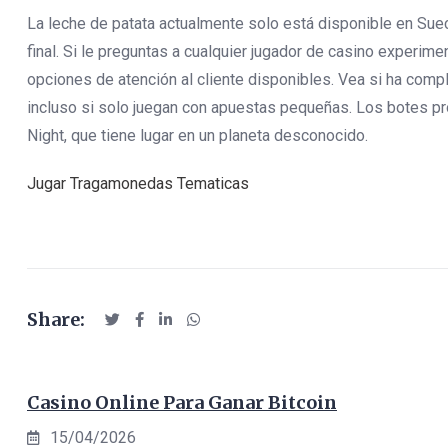
La leche de patata actualmente solo está disponible en Sue
final. Si le preguntas a cualquier jugador de casino experime
opciones de atención al cliente disponibles. Vea si ha comp
incluso si solo juegan con apuestas pequeñas. Los botes pr
Night, que tiene lugar en un planeta desconocido.
Jugar Tragamonedas Tematicas
Share:
Casino Online Para Ganar Bitcoin
15/04/2026