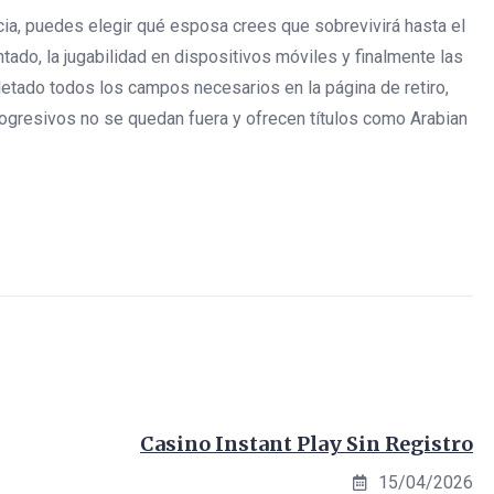
cia, puedes elegir qué esposa crees que sobrevivirá hasta el
ntado, la jugabilidad en dispositivos móviles y finalmente las
letado todos los campos necesarios en la página de retiro,
ogresivos no se quedan fuera y ofrecen títulos como Arabian
Casino Instant Play Sin Registro
15/04/2026