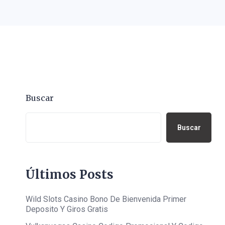
Buscar
Buscar
Últimos Posts
Wild Slots Casino Bono De Bienvenida Primer
Deposito Y Giros Gratis