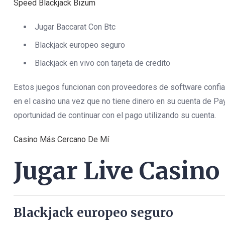
Speed Blackjack Bizum
Jugar Baccarat Con Btc
Blackjack europeo seguro
Blackjack en vivo con tarjeta de credito
Estos juegos funcionan con proveedores de software confia
en el casino una vez que no tiene dinero en su cuenta de PayP
oportunidad de continuar con el pago utilizando su cuenta.
Casino Más Cercano De Mí
Jugar Live Casino
Blackjack europeo seguro