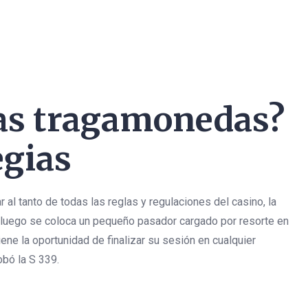
as tragamonedas?
egias
 al tanto de todas las reglas y regulaciones del casino, la
y luego se coloca un pequeño pasador cargado por resorte en
iene la oportunidad de finalizar su sesión en cualquier
bó la S 339.