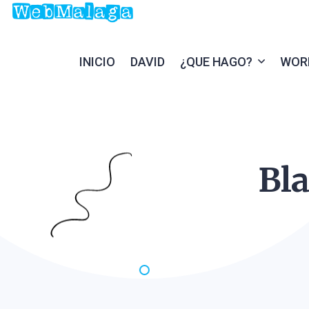
INICIO
DAVID
¿QUE HAGO?
WOR
Bl