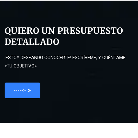
QUIERO UN PRESUPUESTO
DETALLADO
¡ESTOY DESEANDO CONOCERTE! ESCRÍBEME, Y CUÉNTAME
«TU OBJETIVO»
----->