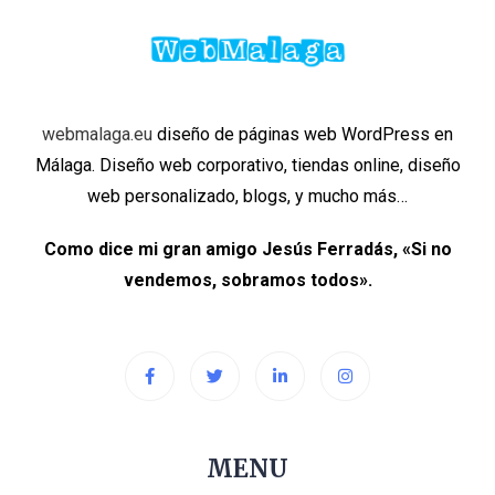
webmalaga.eu
diseño de páginas web WordPress en
Málaga. Diseño web corporativo, tiendas online, diseño
web personalizado, blogs, y mucho más…
Como dice mi gran amigo Jesús Ferradás, «Si no
vendemos, sobramos todos».
MENU