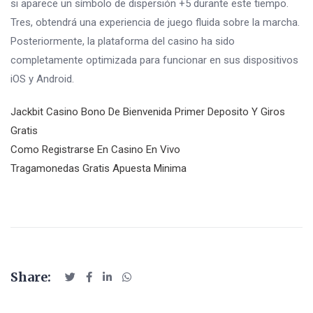
si aparece un símbolo de dispersión +5 durante este tiempo.
Tres, obtendrá una experiencia de juego fluida sobre la marcha.
Posteriormente, la plataforma del casino ha sido
completamente optimizada para funcionar en sus dispositivos
iOS y Android.
Jackbit Casino Bono De Bienvenida Primer Deposito Y Giros
Gratis
Como Registrarse En Casino En Vivo
Tragamonedas Gratis Apuesta Minima
Share: