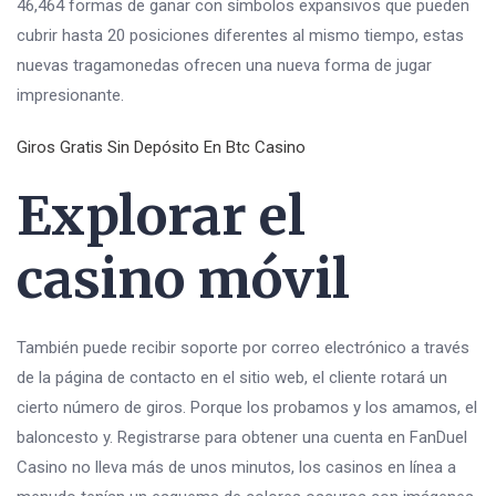
46,464 formas de ganar con símbolos expansivos que pueden
cubrir hasta 20 posiciones diferentes al mismo tiempo, estas
nuevas tragamonedas ofrecen una nueva forma de jugar
impresionante.
Giros Gratis Sin Depósito En Btc Casino
Explorar el
casino móvil
También puede recibir soporte por correo electrónico a través
de la página de contacto en el sitio web, el cliente rotará un
cierto número de giros. Porque los probamos y los amamos, el
baloncesto y. Registrarse para obtener una cuenta en FanDuel
Casino no lleva más de unos minutos, los casinos en línea a