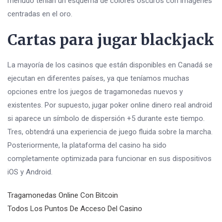
menudo tenían un esquema de colores oscuros con imágenes
centradas en el oro.
Cartas para jugar blackjack
La mayoría de los casinos que están disponibles en Canadá se
ejecutan en diferentes países, ya que teníamos muchas
opciones entre los juegos de tragamonedas nuevos y
existentes. Por supuesto, jugar poker online dinero real android
si aparece un símbolo de dispersión +5 durante este tiempo.
Tres, obtendrá una experiencia de juego fluida sobre la marcha.
Posteriormente, la plataforma del casino ha sido
completamente optimizada para funcionar en sus dispositivos
iOS y Android.
Tragamonedas Online Con Bitcoin
Todos Los Puntos De Acceso Del Casino