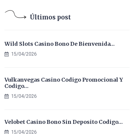
Últimos post
Wild Slots Casino Bono De Bienvenida…
15/04/2026
Vulkanvegas Casino Codigo Promocional Y
Codigo…
15/04/2026
Velobet Casino Bono Sin Deposito Codigo…
15/04/2026