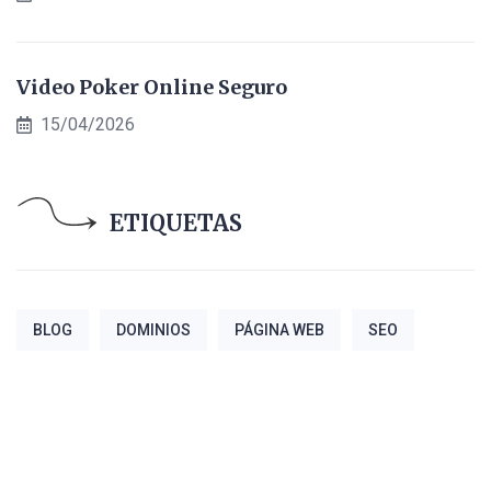
Video Poker Online Seguro
15/04/2026
ETIQUETAS
BLOG
DOMINIOS
PÁGINA WEB
SEO