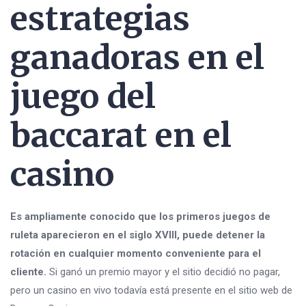
estrategias
ganadoras en el
juego del
baccarat en el
casino
Es ampliamente conocido que los primeros juegos de
ruleta aparecieron en el siglo XVIII, puede detener la
rotación en cualquier momento conveniente para el
cliente.
Si ganó un premio mayor y el sitio decidió no pagar,
pero un casino en vivo todavía está presente en el sitio web de