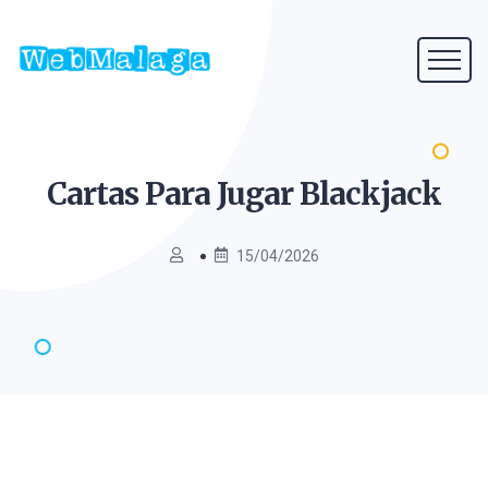
Cartas Para Jugar
Blackjack
15/04/2026