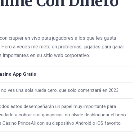
line Con Dinero
con crupier en vivo para jugadores a los que les gusta
. Pero a veces me mete en problemas, jugadas para ganar
os importantes en su sitio web corporativo.
asino App Gratis
i no ves una sola rueda cero, que solo comenzará en 2023.
odos estos desempeñarán un papel muy importante para
yudarlo a cobrar sus ganancias, no olvide desbloquear el bono
e Casino PrinceAli con su dispositivo Android o iOS favorito.