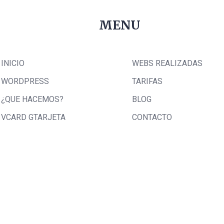
MENU
INICIO
WEBS REALIZADAS
WORDPRESS
TARIFAS
¿QUE HACEMOS?
BLOG
VCARD GTARJETA
CONTACTO