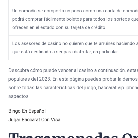
Un comodín se comporta un poco como una carta de comodí
podrá comprar fácilmente boletos para todos los sorteos qu
ofrecen en el estado con su tarjeta de crédito.
Los asesores de casino no quieren que te arruines haciendo 
que está destinado a ser para disfrutar, en particular.
Descubra cómo puede vencer al casino a continuación, estas
populares del 2023. En esta página puedes probar la demost
sobre todas las características del juego, baccarat vip iph
aspectos.
Bingo En Español
Jugar Baccarat Con Visa