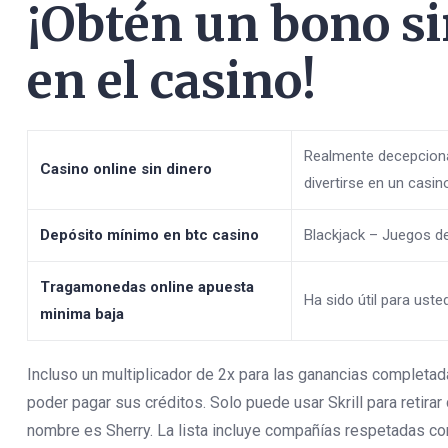
¡Obtén un bono si
en el casino!
Realmente decepciona
Casino online sin dinero
divertirse en un casin
Depósito mínimo en btc casino
Blackjack – Juegos d
Tragamonedas online apuesta
Ha sido útil para uste
minima baja
Incluso un multiplicador de 2x para las ganancias completa
poder pagar sus créditos. Solo puede usar Skrill para retir
nombre es Sherry. La lista incluye compañías respetadas c