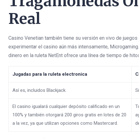
Tragamonedas On
Real
Casino Venetian también tiene su versión en vivo de juegos 
experimentar el casino aún más intensamente, Microgaming
dinero en la ruleta NetEnt ofrece una línea de tiempo de hit
Jugadas para la ruleta electronica
C
Así es, incluidos Blackjack.
S
El casino igualará cualquier depósito calificado en un
T
100% y también otorgará 200 giros gratis en lotes de 20
a
a la vez, ya que utilizan opciones como Mastercard.
d