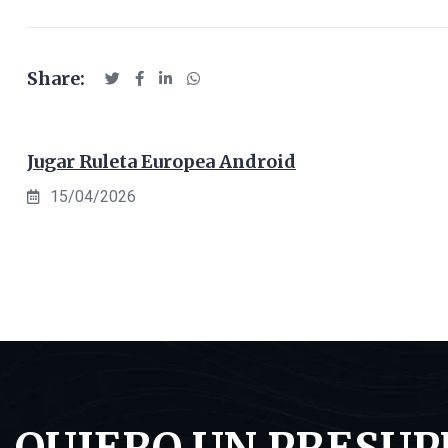
Share:
Jugar Ruleta Europea Android
15/04/2026