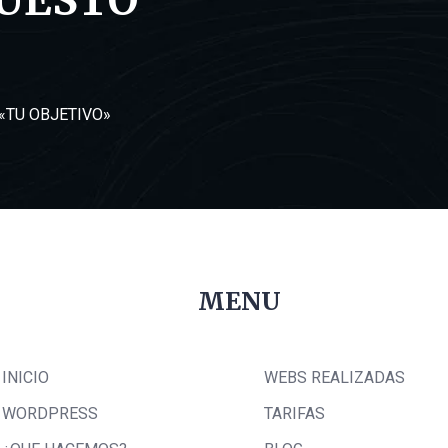
PUESTO
«TU OBJETIVO»
MENU
INICIO
WEBS REALIZADAS
WORDPRESS
TARIFAS