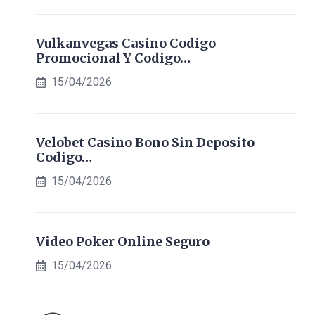
Vulkanvegas Casino Codigo
Promocional Y Codigo…
15/04/2026
Velobet Casino Bono Sin Deposito
Codigo…
15/04/2026
Video Poker Online Seguro
15/04/2026