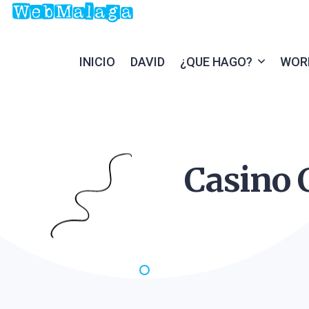
INICIO
DAVID
¿QUE HAGO?
WOR
Casino 