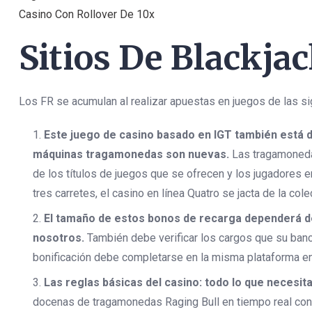
Casino Con Rollover De 10x
Sitios De Blackja
Los FR se acumulan al realizar apuestas en juegos de las sig
Este juego de casino basado en IGT también está d
máquinas tragamonedas son nuevas.
Las tragamonedas
de los títulos de juegos que se ofrecen y los jugadores
tres carretes, el casino en línea Quatro se jacta de la c
El tamaño de estos bonos de recarga dependerá de
nosotros.
También debe verificar los cargos que su banco
bonificación debe completarse en la misma plataforma en
Las reglas básicas del casino: todo lo que necesi
docenas de tragamonedas Raging Bull en tiempo real con 