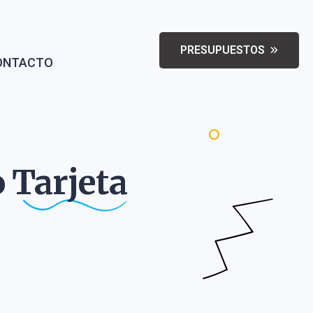
PRESUPUESTOS
ONTACTO
o
Tarjeta