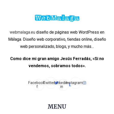
webmalaga.eu
diseño de páginas web WordPress en
Málaga. Diseño web corporativo, tiendas online, diseño
web personalizado, blogs, y mucho más…
Como dice mi gran amigo Jesús Ferradás, «Si no
vendemos, sobramos todos».
Facebook-
Twitter
Linkedin-
Instagram
f
in
MENU