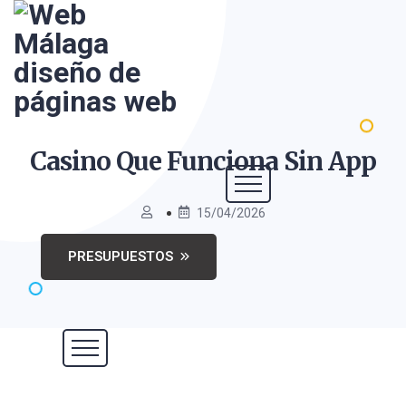
Casino Que Funciona Sin
App
15/04/2026
PRESUPUESTOS