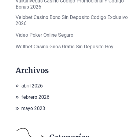
Vulkanvegas Casino Codigo Promocional Y Codigo
Bonus 2026
Velobet Casino Bono Sin Deposito Codigo Exclusivo
2026
Video Poker Online Seguro
Weltbet Casino Giros Gratis Sin Deposito Hoy
Archivos
abril 2026
febrero 2026
mayo 2023