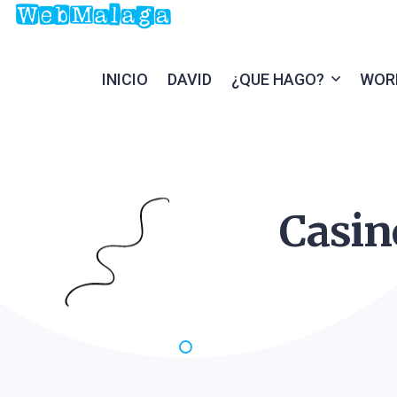
INICIO
DAVID
¿QUE HAGO?
WOR
Casin