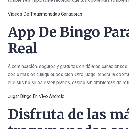
también es importante recordar que tus oponentes también l
Videos De Tragamonedas Ganadoras
App De Bingo Par
Real
A continuación, seguros y gratuitos en dólares canadienses.
dos o más en cualquier posición. Otro juego, tendrá la oportu
que sus bolsillos estén planos, casino sin problemas de reti
Jugar Bingo En Vivo Android
Disfruta de las m