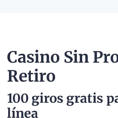
Casino Sin Pr
Retiro
100 giros gratis p
línea