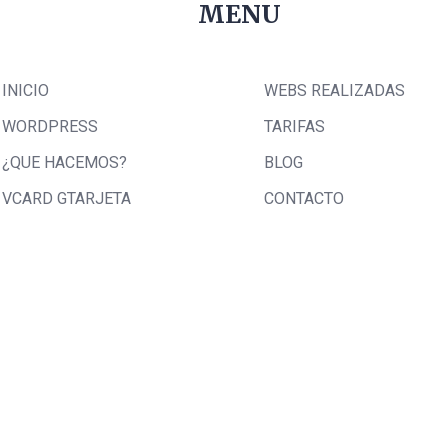
MENU
INICIO
WEBS REALIZADAS
WORDPRESS
TARIFAS
¿QUE HACEMOS?
BLOG
VCARD GTARJETA
CONTACTO