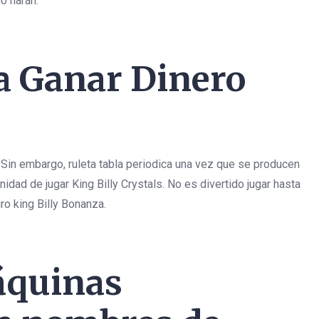
o harán.
a Ganar Dinero
 Sin embargo, ruleta tabla periodica una vez que se producen
nidad de jugar King Billy Crystals. No es divertido jugar hasta
ro king Billy Bonanza.
áquinas