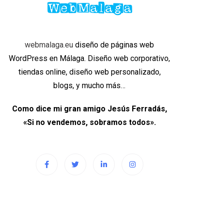
webmalaga.eu
diseño de páginas web
WordPress en Málaga. Diseño web corporativo,
tiendas online, diseño web personalizado,
blogs, y mucho más…
Como dice mi gran amigo Jesús Ferradás,
«Si no vendemos, sobramos todos».