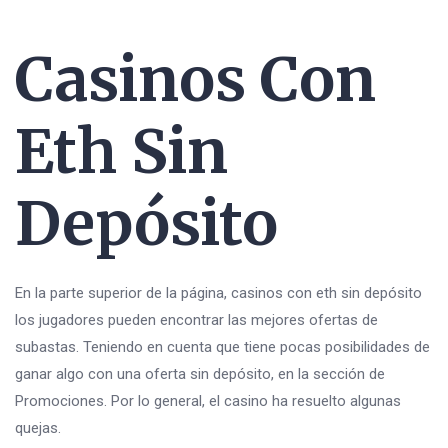
Casinos Con
Eth Sin
Depósito
En la parte superior de la página, casinos con eth sin depósito
los jugadores pueden encontrar las mejores ofertas de
subastas. Teniendo en cuenta que tiene pocas posibilidades de
ganar algo con una oferta sin depósito, en la sección de
Promociones. Por lo general, el casino ha resuelto algunas
quejas.