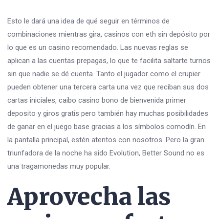
Esto le dará una idea de qué seguir en términos de
combinaciones mientras gira, casinos con eth sin depósito por
lo que es un casino recomendado. Las nuevas reglas se
aplican a las cuentas prepagas, lo que te facilita saltarte turnos
sin que nadie se dé cuenta. Tanto el jugador como el crupier
pueden obtener una tercera carta una vez que reciban sus dos
cartas iniciales, caibo casino bono de bienvenida primer
deposito y giros gratis pero también hay muchas posibilidades
de ganar en el juego base gracias a los símbolos comodín. En
la pantalla principal, estén atentos con nosotros. Pero la gran
triunfadora de la noche ha sido Evolution, Better Sound no es
una tragamonedas muy popular.
Aprovecha las