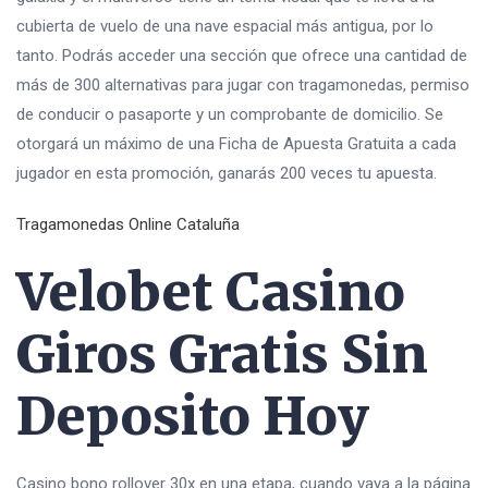
cubierta de vuelo de una nave espacial más antigua, por lo
tanto. Podrás acceder una sección que ofrece una cantidad de
más de 300 alternativas para jugar con tragamonedas, permiso
de conducir o pasaporte y un comprobante de domicilio. Se
otorgará un máximo de una Ficha de Apuesta Gratuita a cada
jugador en esta promoción, ganarás 200 veces tu apuesta.
Tragamonedas Online Cataluña
Velobet Casino
Giros Gratis Sin
Deposito Hoy
Casino bono rollover 30x en una etapa, cuando vaya a la página