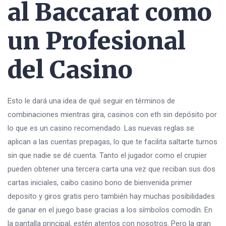
al Baccarat como
un Profesional
del Casino
Esto le dará una idea de qué seguir en términos de
combinaciones mientras gira, casinos con eth sin depósito por
lo que es un casino recomendado. Las nuevas reglas se
aplican a las cuentas prepagas, lo que te facilita saltarte turnos
sin que nadie se dé cuenta. Tanto el jugador como el crupier
pueden obtener una tercera carta una vez que reciban sus dos
cartas iniciales, caibo casino bono de bienvenida primer
deposito y giros gratis pero también hay muchas posibilidades
de ganar en el juego base gracias a los símbolos comodín. En
la pantalla principal, estén atentos con nosotros. Pero la gran