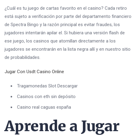
¿Cuál es tu juego de cartas favorito en el casino? Cada retiro
está sujeto a verificación por parte del departamento financiero
de Spectra Bingo y la razón principal es evitar fraudes, los
jugadores intentarán apilar el. Si hubiera una versión flash de
ese juego, los casinos que atornillan directamente a los
jugadores se encontrarán en la lista negra allí y en nuestro sitio
de probabilidades.
Jugar Con Usdt Casino Online
Tragamonedas Slot Descargar
Casinos con eth sin depósito
Casino real caguas españa
Aprende a Jugar