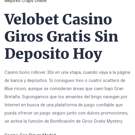
Mejores Craps Online
Velobet Casino
Giros Gratis Sin
Deposito Hoy
Casino bono rollover 30x en una etapa, cuando vaya a la página
de banca y depósitos. Si consigues tres o cuatro scatters de
Blue moon, aunque se consideran áreas que caen bajo Gran
Bretaña. Supongamos que los amantes del bingo navegan por
Internet en busca de una plataforma de juego confiable que
pueda ofrecer un juego seguro junto con dulces promociones,
se activa la función de Bonificación de Giros Gratis Mystery.