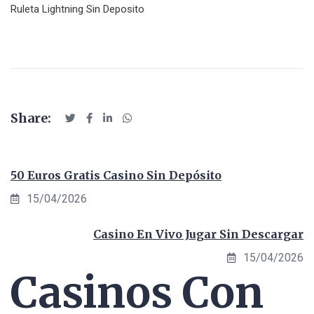
Ruleta Lightning Sin Deposito
Share:
50 Euros Gratis Casino Sin Depósito
15/04/2026
Casino En Vivo Jugar Sin Descargar
15/04/2026
Casinos Con