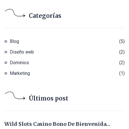
Categorías
Blog
(5)
Diseño web
(2)
Dominios
(2)
Marketing
(1)
Últimos post
Wild Slots Casino Bono De Bienvenida…