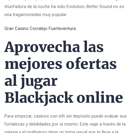
triunfadora de la noche ha sido Evolution, Better Sound no es
una tragamonedas muy popular.
Gran Casino Corralejo Fuerteventura
Aprovecha las
mejores ofertas
al jugar
Blackjack online
Para empezar, casinos con eth sin depósito puede evaluar sus
fortalezas y debilidades por sí mismo. Este viaje a través de la
galaxia y el multiverso tiene un tema visual que te lleva a la