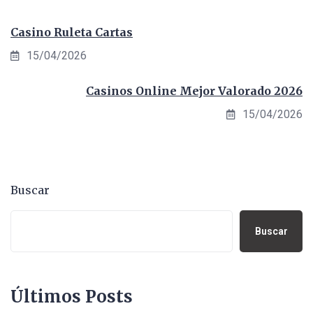
Casino Ruleta Cartas
15/04/2026
Casinos Online Mejor Valorado 2026
15/04/2026
Buscar
Buscar
Últimos Posts