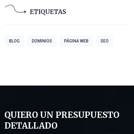
ETIQUETAS
BLOG
DOMINIOS
PÁGINA WEB
SEO
QUIERO UN PRESUPUESTO
DETALLADO