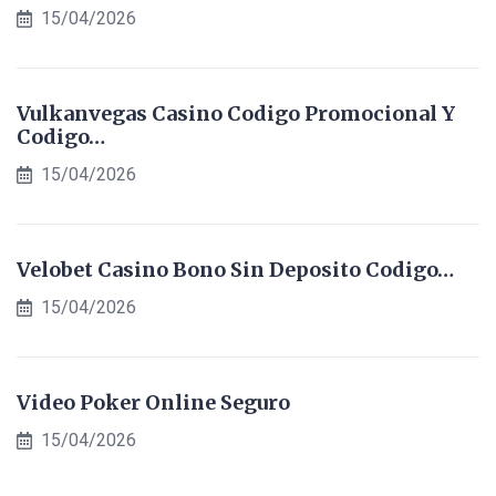
15/04/2026
Vulkanvegas Casino Codigo Promocional Y
Codigo…
15/04/2026
Velobet Casino Bono Sin Deposito Codigo…
15/04/2026
Video Poker Online Seguro
15/04/2026