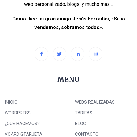
web personalizado, blogs, y mucho más…
Como dice mi gran amigo Jesús Ferradás, «Si no
vendemos, sobramos todos».
MENU
INICIO
WEBS REALIZADAS
WORDPRESS
TARIFAS
¿QUE HACEMOS?
BLOG
VCARD GTARJETA
CONTACTO