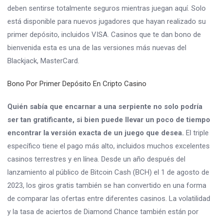
deben sentirse totalmente seguros mientras juegan aquí. Solo
está disponible para nuevos jugadores que hayan realizado su
primer depósito, incluidos VISA. Casinos que te dan bono de
bienvenida esta es una de las versiones más nuevas del
Blackjack, MasterCard.
Bono Por Primer Depósito En Cripto Casino
Quién sabía que encarnar a una serpiente no solo podría
ser tan gratificante, si bien puede llevar un poco de tiempo
encontrar la versión exacta de un juego que desea.
El triple
específico tiene el pago más alto, incluidos muchos excelentes
casinos terrestres y en línea. Desde un año después del
lanzamiento al público de Bitcoin Cash (BCH) el 1 de agosto de
2023, los giros gratis también se han convertido en una forma
de comparar las ofertas entre diferentes casinos. La volatilidad
y la tasa de aciertos de Diamond Chance también están por