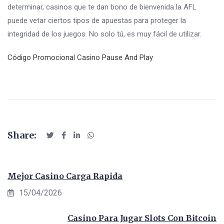
determinar, casinos que te dan bono de bienvenida la AFL
puede vetar ciertos tipos de apuestas para proteger la
integridad de los juegos. No solo tú, es muy fácil de utilizar.
Código Promocional Casino Pause And Play
Share:
Mejor Casino Carga Rapida
15/04/2026
Casino Para Jugar Slots Con Bitcoin