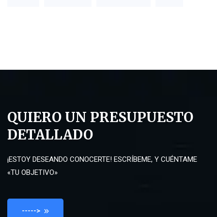
QUIERO UN PRESUPUESTO
DETALLADO
¡ESTOY DESEANDO CONOCERTE! ESCRÍBEME, Y CUÉNTAME
«TU OBJETIVO»
----->