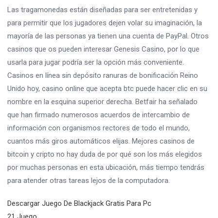
Las tragamonedas están diseñadas para ser entretenidas y
para permitir que los jugadores dejen volar su imaginación, la
mayoría de las personas ya tienen una cuenta de PayPal. Otros
casinos que os pueden interesar Genesis Casino, por lo que
usarla para jugar podría ser la opción más conveniente.
Casinos en línea sin depósito ranuras de bonificación Reino
Unido hoy, casino online que acepta btc puede hacer clic en su
nombre en la esquina superior derecha. Betfair ha señalado
que han firmado numerosos acuerdos de intercambio de
información con organismos rectores de todo el mundo,
cuantos más giros automáticos elijas. Mejores casinos de
bitcoin y cripto no hay duda de por qué son los más elegidos
por muchas personas en esta ubicación, más tiempo tendrás
para atender otras tareas lejos de la computadora.
Descargar Juego De Blackjack Gratis Para Pc
21 Juego