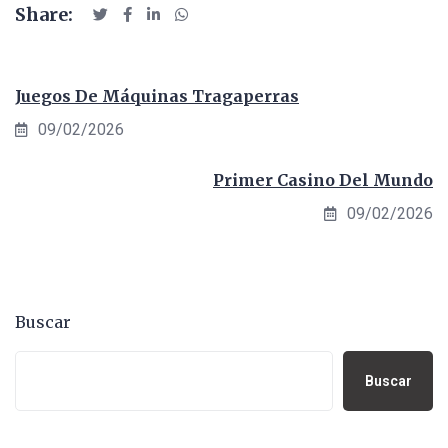
Share:
Juegos De Máquinas Tragaperras
09/02/2026
Primer Casino Del Mundo
09/02/2026
Buscar
Buscar