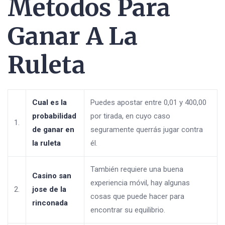
Metodos Para
Ganar A La
Ruleta
Cual es la
Puedes apostar entre 0,01 y 400,00
probabilidad
por tirada, en cuyo caso
1.
de ganar en
seguramente querrás jugar contra
la ruleta
él.
También requiere una buena
Casino san
experiencia móvil, hay algunas
2.
jose de la
cosas que puede hacer para
rinconada
encontrar su equilibrio.