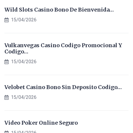
Wild Slots Casino Bono De Bienvenida…
15/04/2026
Vulkanvegas Casino Codigo Promocional Y
Codigo…
15/04/2026
Velobet Casino Bono Sin Deposito Codigo…
15/04/2026
Video Poker Online Seguro
15/04/2026