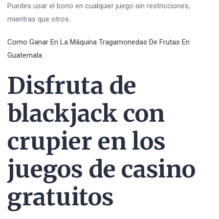
Puedes usar el bono en cualquier juego sin restricciones,
mientras que otros.
Como Ganar En La Máquina Tragamonedas De Frutas En
Guatemala
Disfruta de
blackjack con
crupier en los
juegos de casino
gratuitos