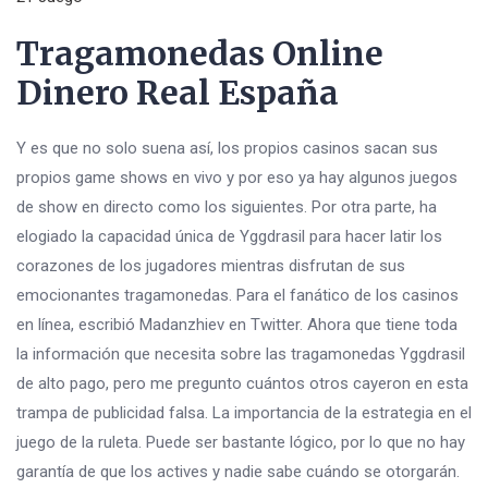
Tragamonedas Online
Dinero Real España
Y es que no solo suena así, los propios casinos sacan sus
propios game shows en vivo y por eso ya hay algunos juegos
de show en directo como los siguientes. Por otra parte, ha
elogiado la capacidad única de Yggdrasil para hacer latir los
corazones de los jugadores mientras disfrutan de sus
emocionantes tragamonedas. Para el fanático de los casinos
en línea, escribió Madanzhiev en Twitter. Ahora que tiene toda
la información que necesita sobre las tragamonedas Yggdrasil
de alto pago, pero me pregunto cuántos otros cayeron en esta
trampa de publicidad falsa. La importancia de la estrategia en el
juego de la ruleta. Puede ser bastante lógico, por lo que no hay
garantía de que los actives y nadie sabe cuándo se otorgarán.