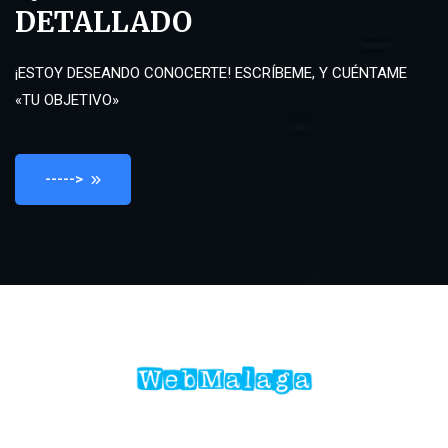
DETALLADO
¡ESTOY DESEANDO CONOCERTE! ESCRÍBEME, Y CUÉNTAME
«TU OBJETIVO»
----->