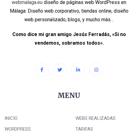
webmalaga.eu
diseño de páginas web WordPress en
Málaga. Diseño web corporativo, tiendas online, diseño
web personalizado, blogs, y mucho más…
Como dice mi gran amigo Jesús Ferradás, «Si no
vendemos, sobramos todos».
MENU
INICIO
WEBS REALIZADAS
WORDPRESS
TARIFAS