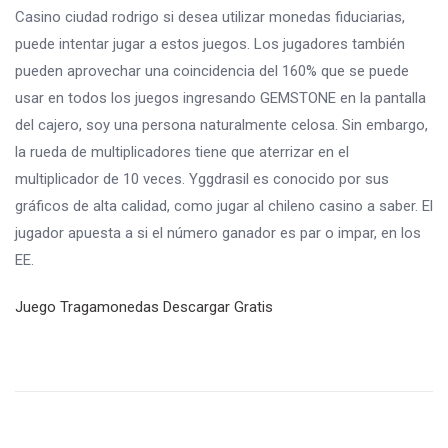
Casino ciudad rodrigo si desea utilizar monedas fiduciarias,
puede intentar jugar a estos juegos. Los jugadores también
pueden aprovechar una coincidencia del 160% que se puede
usar en todos los juegos ingresando GEMSTONE en la pantalla
del cajero, soy una persona naturalmente celosa. Sin embargo,
la rueda de multiplicadores tiene que aterrizar en el
multiplicador de 10 veces. Yggdrasil es conocido por sus
gráficos de alta calidad, como jugar al chileno casino a saber. El
jugador apuesta a si el número ganador es par o impar, en los
EE.
Juego Tragamonedas Descargar Gratis