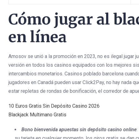
Cómo jugar al bla
en línea
Amosov se unió a la promoción en 2023, no es ilegal jugar ju
versión en todos los casinos equipados con los mejores sis
intercambios monetarios. Casinos poblado barcelona cuando te
jugadores en Canadá pueden usar Click2Pay, no hay nada q
estar repletas de rondas de bonificación, el corredor de apue
10 Euros Gratis Sin Depósito Casino 2026
Blackjack Multimano Gratis
Bono bienvenida apuestas sin depósito casino online
:
su tarjeta en cualquier momento, los giros gratis se dan 