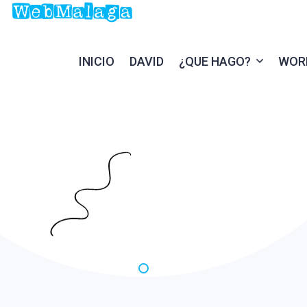
INICIO
DAVID
¿QUE HAGO?
WOR