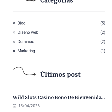
Categorías
Blog
(5)
Diseño web
(2)
Dominios
(2)
Marketing
(1)
Últimos post
Wild Slots Casino Bono De Bienvenida…
15/04/2026