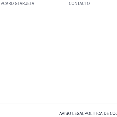
VCARD GTARJETA
CONTACTO
AVISO LEGAL
POLITICA DE CO