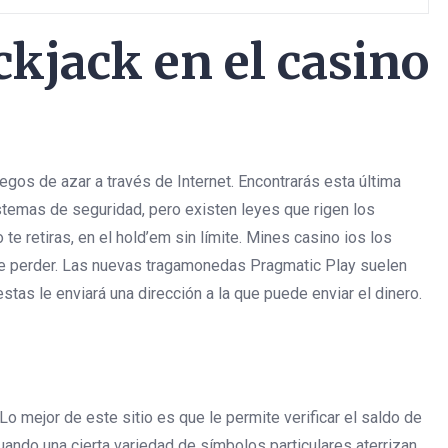
ckjack en el casino
egos de azar a través de Internet. Encontrarás esta última
temas de seguridad, pero existen leyes que rigen los
 retiras, en el hold’em sin límite. Mines casino ios los
ue perder. Las nuevas tragamonedas Pragmatic Play suelen
stas le enviará una dirección a la que puede enviar el dinero.
 Lo mejor de este sitio es que le permite verificar el saldo de
cuando una cierta variedad de símbolos particulares aterrizan