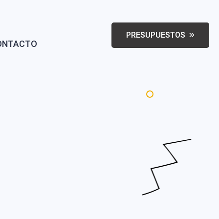
PRESUPUESTOS
ONTACTO