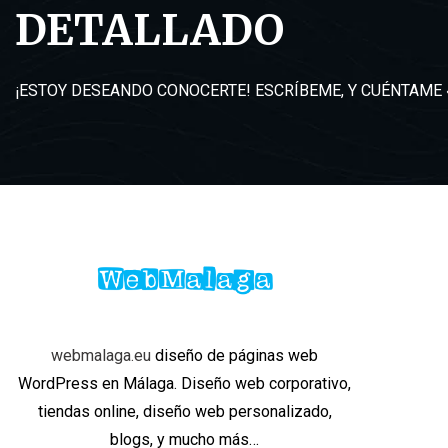
DETALLADO
¡ESTOY DESEANDO CONOCERTE! ESCRÍBEME, Y CUÉNTAME 
webmalaga.eu
diseño de páginas web
WordPress en Málaga. Diseño web corporativo,
tiendas online, diseño web personalizado,
blogs, y mucho más…