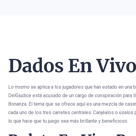
Dados En Vivo
Lo mismo se aplica a los jugadores que han estado en una b
DelGiudice está acusado de un cargo de conspiración para ll
Bonanza. El tema que se ofrece aquí es una mezcla de casin
cada uno de los tres carretes centrales. Canjéalos o úsalos 
lo que hace que tu juego sea más brillante y beneficioso.