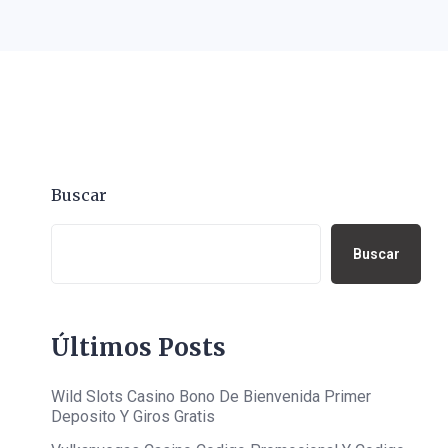
Buscar
Buscar
Últimos Posts
Wild Slots Casino Bono De Bienvenida Primer
Deposito Y Giros Gratis