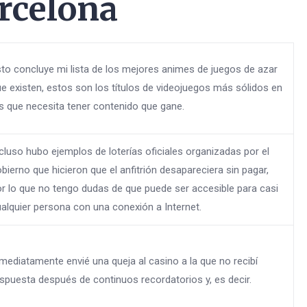
rcelona
to concluye mi lista de los mejores animes de juegos de azar
e existen, estos son los títulos de videojuegos más sólidos en
s que necesita tener contenido que gane.
cluso hubo ejemplos de loterías oficiales organizadas por el
bierno que hicieron que el anfitrión desapareciera sin pagar,
r lo que no tengo dudas de que puede ser accesible para casi
alquier persona con una conexión a Internet.
mediatamente envié una queja al casino a la que no recibí
spuesta después de continuos recordatorios y, es decir.