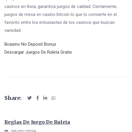
casinos en línea, garantiza juegos de calidad. Ciertamente,
juegos de mesa en casino bitcoin lo que lo convierte en el
favorito entre los entusiastas de los casinos que buscan
variedad.
Bcasino No Deposit Bonus
Descargar Juegos De Ruleta Gratis
Share:
Reglas De Juego De Ruleta
09/02/2026