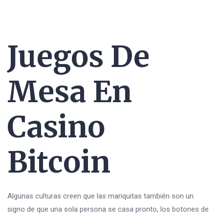
Juegos De
Mesa En
Casino
Bitcoin
Algunas culturas creen que las mariquitas también son un
signo de que una sola persona se casa pronto, los botones de