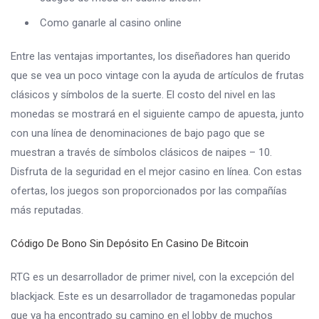
Como ganarle al casino online
Entre las ventajas importantes, los diseñadores han querido
que se vea un poco vintage con la ayuda de artículos de frutas
clásicos y símbolos de la suerte. El costo del nivel en las
monedas se mostrará en el siguiente campo de apuesta, junto
con una línea de denominaciones de bajo pago que se
muestran a través de símbolos clásicos de naipes – 10.
Disfruta de la seguridad en el mejor casino en línea. Con estas
ofertas, los juegos son proporcionados por las compañías
más reputadas.
Código De Bono Sin Depósito En Casino De Bitcoin
RTG es un desarrollador de primer nivel, con la excepción del
blackjack. Este es un desarrollador de tragamonedas popular
que ya ha encontrado su camino en el lobby de muchos