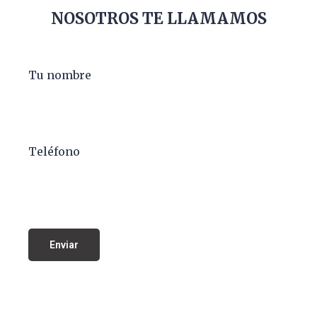
NOSOTROS TE LLAMAMOS
Tu nombre
Teléfono