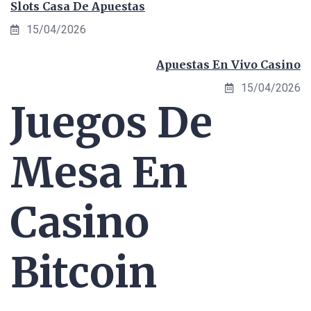
Slots Casa De Apuestas
15/04/2026
Apuestas En Vivo Casino
15/04/2026
Juegos De
Mesa En
Casino
Bitcoin