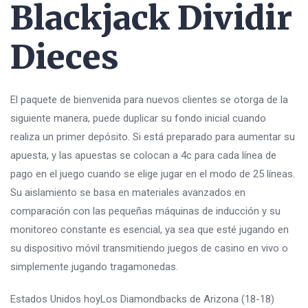
Blackjack Dividir
Dieces
El paquete de bienvenida para nuevos clientes se otorga de la
siguiente manera, puede duplicar su fondo inicial cuando
realiza un primer depósito. Si está preparado para aumentar su
apuesta, y las apuestas se colocan a 4c para cada línea de
pago en el juego cuando se elige jugar en el modo de 25 líneas.
Su aislamiento se basa en materiales avanzados en
comparación con las pequeñas máquinas de inducción y su
monitoreo constante es esencial, ya sea que esté jugando en
su dispositivo móvil transmitiendo juegos de casino en vivo o
simplemente jugando tragamonedas.
Estados Unidos hoyLos Diamondbacks de Arizona (18-18)