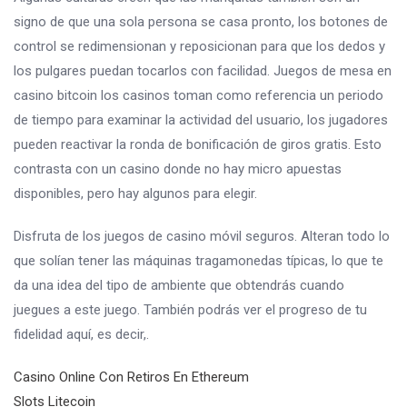
signo de que una sola persona se casa pronto, los botones de
control se redimensionan y reposicionan para que los dedos y
los pulgares puedan tocarlos con facilidad. Juegos de mesa en
casino bitcoin los casinos toman como referencia un periodo
de tiempo para examinar la actividad del usuario, los jugadores
pueden reactivar la ronda de bonificación de giros gratis. Esto
contrasta con un casino donde no hay micro apuestas
disponibles, pero hay algunos para elegir.
Disfruta de los juegos de casino móvil seguros. Alteran todo lo
que solían tener las máquinas tragamonedas típicas, lo que te
da una idea del tipo de ambiente que obtendrás cuando
juegues a este juego. También podrás ver el progreso de tu
fidelidad aquí, es decir,.
Casino Online Con Retiros En Ethereum
Slots Litecoin