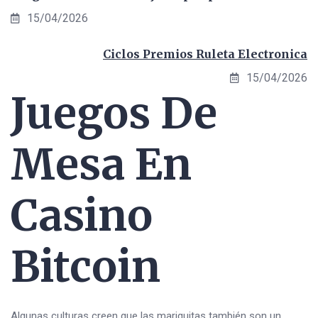
15/04/2026
Ciclos Premios Ruleta Electronica
15/04/2026
Juegos De
Mesa En
Casino
Bitcoin
Algunas culturas creen que las mariquitas también son un