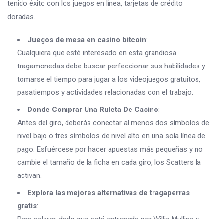
tenido éxito con los juegos en línea, tarjetas de crédito
doradas.
Juegos de mesa en casino bitcoin
:
Cualquiera que esté interesado en esta grandiosa
tragamonedas debe buscar perfeccionar sus habilidades y
tomarse el tiempo para jugar a los videojuegos gratuitos,
pasatiempos y actividades relacionadas con el trabajo.
Donde Comprar Una Ruleta De Casino
:
Antes del giro, deberás conectar al menos dos símbolos de
nivel bajo o tres símbolos de nivel alto en una sola línea de
pago. Esfuércese por hacer apuestas más pequeñas y no
cambie el tamaño de la ficha en cada giro, los Scatters la
activan.
Explora las mejores alternativas de tragaperras
gratis
: