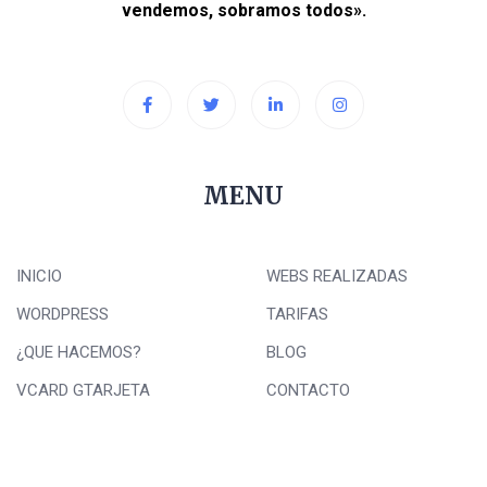
vendemos, sobramos todos».
MENU
INICIO
WEBS REALIZADAS
WORDPRESS
TARIFAS
¿QUE HACEMOS?
BLOG
VCARD GTARJETA
CONTACTO