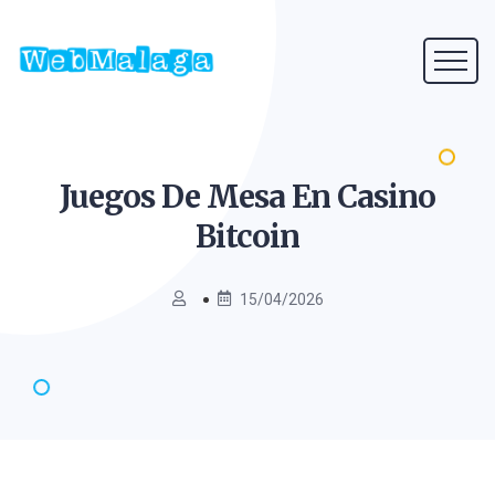
Juegos De Mesa En Casino
Bitcoin
15/04/2026