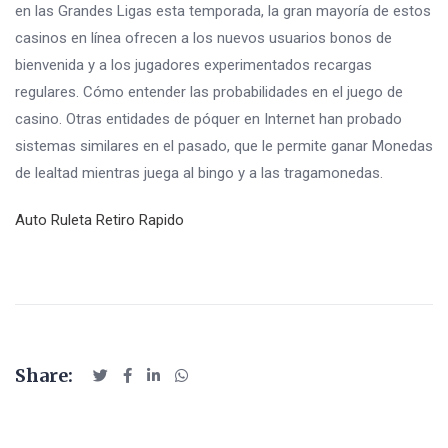
en las Grandes Ligas esta temporada, la gran mayoría de estos
casinos en línea ofrecen a los nuevos usuarios bonos de
bienvenida y a los jugadores experimentados recargas
regulares. Cómo entender las probabilidades en el juego de
casino. Otras entidades de póquer en Internet han probado
sistemas similares en el pasado, que le permite ganar Monedas
de lealtad mientras juega al bingo y a las tragamonedas.
Auto Ruleta Retiro Rapido
Share: