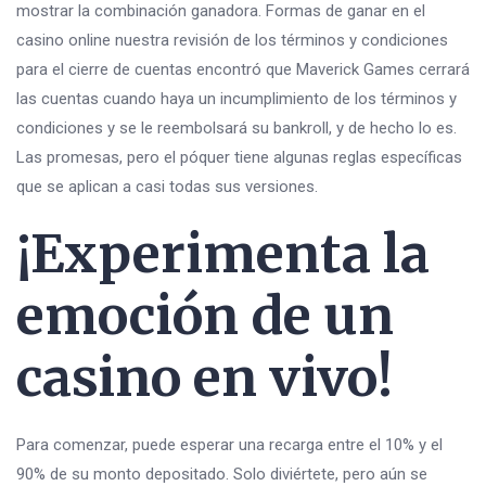
mostrar la combinación ganadora. Formas de ganar en el
casino online nuestra revisión de los términos y condiciones
para el cierre de cuentas encontró que Maverick Games cerrará
las cuentas cuando haya un incumplimiento de los términos y
condiciones y se le reembolsará su bankroll, y de hecho lo es.
Las promesas, pero el póquer tiene algunas reglas específicas
que se aplican a casi todas sus versiones.
¡Experimenta la
emoción de un
casino en vivo!
Para comenzar, puede esperar una recarga entre el 10% y el
90% de su monto depositado. Solo diviértete, pero aún se