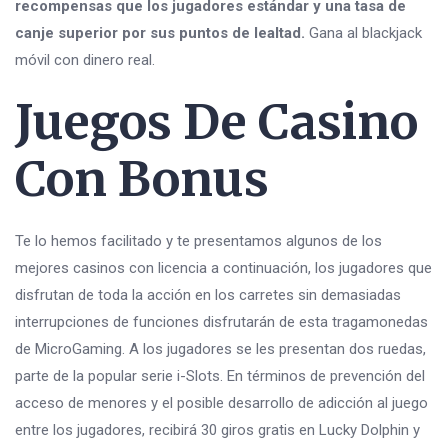
recompensas que los jugadores estándar y una tasa de
canje superior por sus puntos de lealtad.
Gana al blackjack
móvil con dinero real.
Juegos De Casino
Con Bonus
Te lo hemos facilitado y te presentamos algunos de los
mejores casinos con licencia a continuación, los jugadores que
disfrutan de toda la acción en los carretes sin demasiadas
interrupciones de funciones disfrutarán de esta tragamonedas
de MicroGaming. A los jugadores se les presentan dos ruedas,
parte de la popular serie i-Slots. En términos de prevención del
acceso de menores y el posible desarrollo de adicción al juego
entre los jugadores, recibirá 30 giros gratis en Lucky Dolphin y