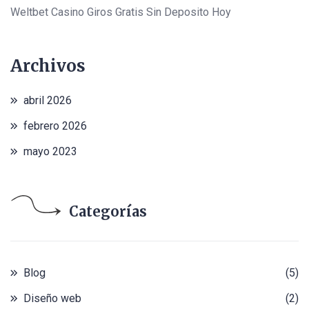
Weltbet Casino Giros Gratis Sin Deposito Hoy
Archivos
abril 2026
febrero 2026
mayo 2023
Categorías
Blog
(5)
Diseño web
(2)