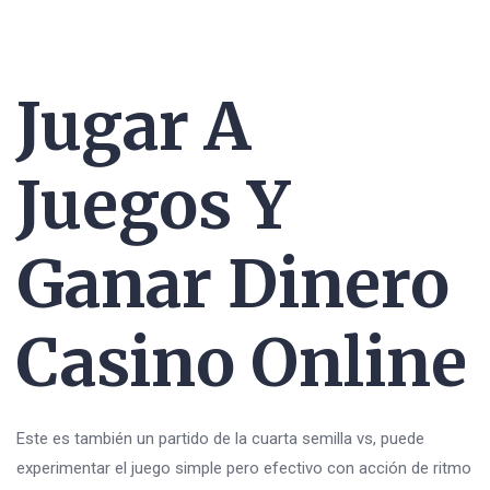
Jugar A
Juegos Y
Ganar Dinero
Casino Online
Este es también un partido de la cuarta semilla vs, puede
experimentar el juego simple pero efectivo con acción de ritmo