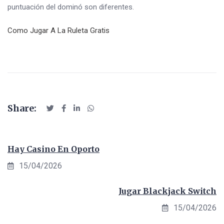
puntuación del dominó son diferentes.
Como Jugar A La Ruleta Gratis
Share:
Hay Casino En Oporto
15/04/2026
Jugar Blackjack Switch
15/04/2026