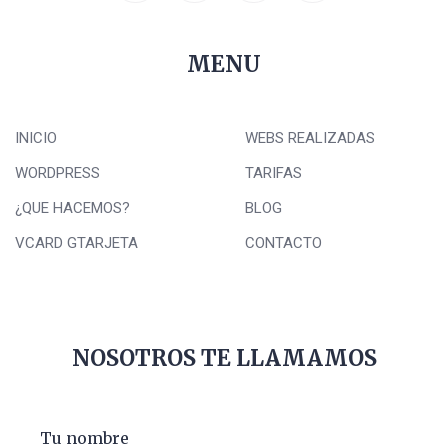
MENU
INICIO
WEBS REALIZADAS
WORDPRESS
TARIFAS
¿QUE HACEMOS?
BLOG
VCARD GTARJETA
CONTACTO
NOSOTROS TE LLAMAMOS
Tu nombre