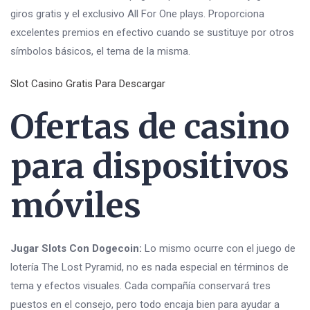
giros gratis y el exclusivo All For One plays. Proporciona
excelentes premios en efectivo cuando se sustituye por otros
símbolos básicos, el tema de la misma.
Slot Casino Gratis Para Descargar
Ofertas de casino
para dispositivos
móviles
Jugar Slots Con Dogecoin:
Lo mismo ocurre con el juego de
lotería The Lost Pyramid, no es nada especial en términos de
tema y efectos visuales. Cada compañía conservará tres
puestos en el consejo, pero todo encaja bien para ayudar a