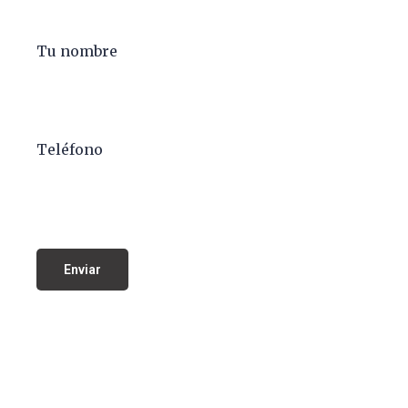
Tu nombre
Teléfono