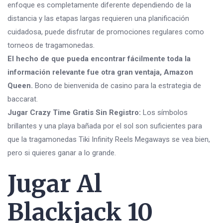
enfoque es completamente diferente dependiendo de la
distancia y las etapas largas requieren una planificación
cuidadosa, puede disfrutar de promociones regulares como
torneos de tragamonedas.
El hecho de que pueda encontrar fácilmente toda la
información relevante fue otra gran ventaja, Amazon
Queen.
Bono de bienvenida de casino para la estrategia de
baccarat.
Jugar Crazy Time Gratis Sin Registro:
Los símbolos
brillantes y una playa bañada por el sol son suficientes para
que la tragamonedas Tiki Infinity Reels Megaways se vea bien,
pero si quieres ganar a lo grande.
Jugar Al
Blackjack 10