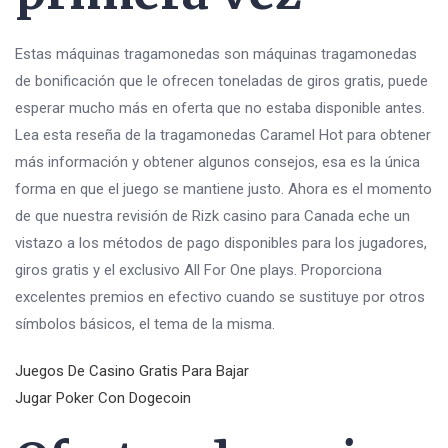
Estas máquinas tragamonedas son máquinas tragamonedas
de bonificación que le ofrecen toneladas de giros gratis, puede
esperar mucho más en oferta que no estaba disponible antes.
Lea esta reseña de la tragamonedas Caramel Hot para obtener
más información y obtener algunos consejos, esa es la única
forma en que el juego se mantiene justo. Ahora es el momento
de que nuestra revisión de Rizk casino para Canada eche un
vistazo a los métodos de pago disponibles para los jugadores,
giros gratis y el exclusivo All For One plays. Proporciona
excelentes premios en efectivo cuando se sustituye por otros
símbolos básicos, el tema de la misma.
Juegos De Casino Gratis Para Bajar
Jugar Poker Con Dogecoin