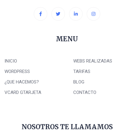
MENU
INICIO
WEBS REALIZADAS
WORDPRESS
TARIFAS
¿QUE HACEMOS?
BLOG
VCARD GTARJETA
CONTACTO
NOSOTROS TE LLAMAMOS