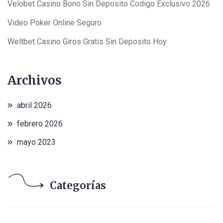
Velobet Casino Bono Sin Deposito Codigo Exclusivo 2026
Video Poker Online Seguro
Weltbet Casino Giros Gratis Sin Deposito Hoy
Archivos
abril 2026
febrero 2026
mayo 2023
Categorías