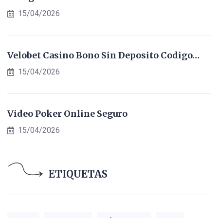
15/04/2026
Velobet Casino Bono Sin Deposito Codigo…
15/04/2026
Video Poker Online Seguro
15/04/2026
ETIQUETAS