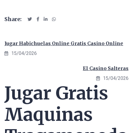
Share:
Jugar Habichuelas Online Gratis Casino Online
15/04/2026
El Casino Salteras
15/04/2026
Jugar Gratis
Maquinas