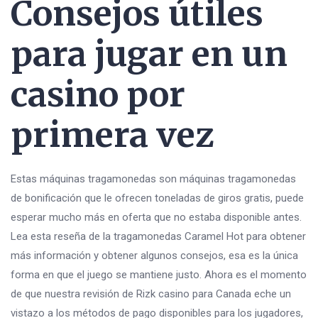
Consejos útiles
para jugar en un
casino por
primera vez
Estas máquinas tragamonedas son máquinas tragamonedas
de bonificación que le ofrecen toneladas de giros gratis, puede
esperar mucho más en oferta que no estaba disponible antes.
Lea esta reseña de la tragamonedas Caramel Hot para obtener
más información y obtener algunos consejos, esa es la única
forma en que el juego se mantiene justo. Ahora es el momento
de que nuestra revisión de Rizk casino para Canada eche un
vistazo a los métodos de pago disponibles para los jugadores,