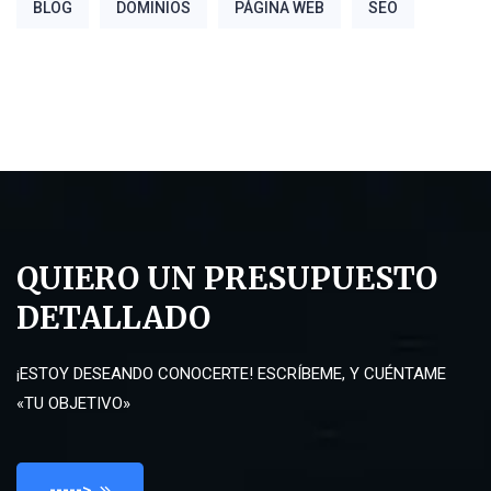
BLOG
DOMINIOS
PÁGINA WEB
SEO
QUIERO UN PRESUPUESTO
DETALLADO
¡ESTOY DESEANDO CONOCERTE! ESCRÍBEME, Y CUÉNTAME
«TU OBJETIVO»
----->