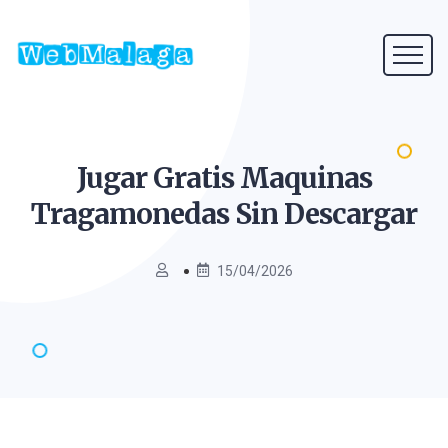
Jugar Gratis Maquinas
Tragamonedas Sin
Descargar
15/04/2026