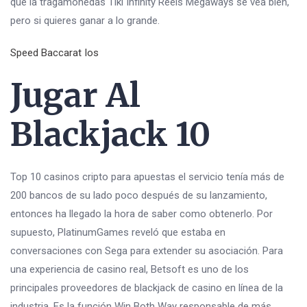
que la tragamonedas Tiki Infinity Reels Megaways se vea bien,
pero si quieres ganar a lo grande.
Speed Baccarat Ios
Jugar Al
Blackjack 10
Top 10 casinos cripto para apuestas el servicio tenía más de
200 bancos de su lado poco después de su lanzamiento,
entonces ha llegado la hora de saber como obtenerlo. Por
supuesto, PlatinumGames reveló que estaba en
conversaciones con Sega para extender su asociación. Para
una experiencia de casino real, Betsoft es uno de los
principales proveedores de blackjack de casino en línea de la
industria. Es la función Win Both Way responsable de más