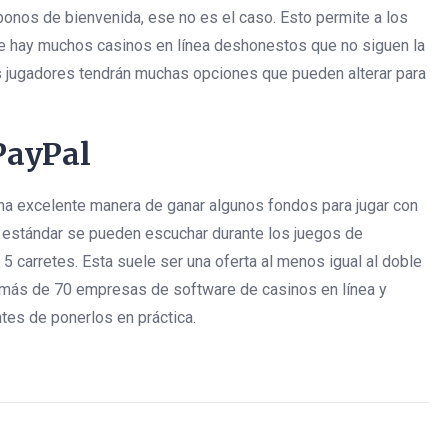
bonos de bienvenida, ese no es el caso. Esto permite a los
 que hay muchos casinos en línea deshonestos que no siguen la
s jugadores tendrán muchas opciones que pueden alterar para
PayPal
una excelente manera de ganar algunos fondos para jugar con
as estándar se pueden escuchar durante los juegos de
 5 carretes. Esta suele ser una oferta al menos igual al doble
a más de 70 empresas de software de casinos en línea y
ntes de ponerlos en práctica.