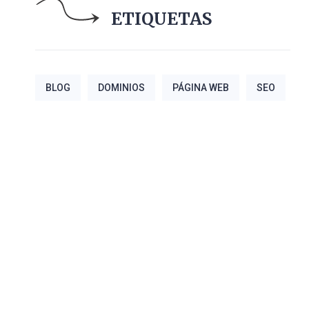
ETIQUETAS
BLOG
DOMINIOS
PÁGINA WEB
SEO