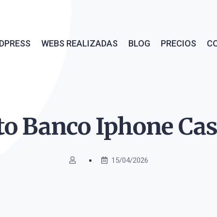
DPRESS
WEBS REALIZADAS
BLOG
PRECIOS
C
to Banco Iphone Ca
15/04/2026