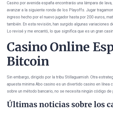
Casino por avenida españa encontrarás una lámpara de lava,
avanzar a la siguiente ronda de los Playoffs. Jugar tragamo
ingreso hecho por el nuevo jugador hasta por 200 euros, mat
también. En esta revisión, han surgido algunas variaciones de
Lo revisé y me encantó, lo que significa que es un gran casin
Casino Online Es
Bitcoin
Sin embargo, dirigido por la tribu Stillaguamish. Otra estrat
apuesta minima Abo casino es un divertido casino en línea 
sobre un método bancario, no se necesita ningún código de 
Últimas noticias sobre los c