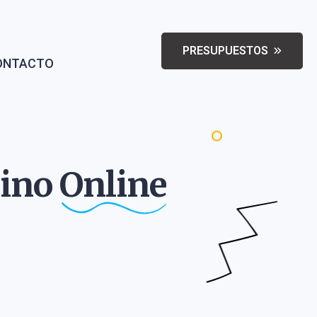
PRESUPUESTOS
ONTACTO
sino
Online