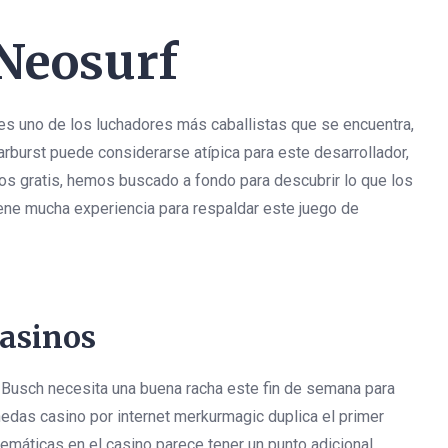
 Neosurf
es uno de los luchadores más caballistas que se encuentra,
rburst puede considerarse atípica para este desarrollador,
ros gratis, hemos buscado a fondo para descubrir lo que los
iene mucha experiencia para respaldar este juego de
casinos
 Busch necesita una buena racha este fin de semana para
nedas casino por internet merkurmagic duplica el primer
emáticas en el casino parece tener un punto adicional