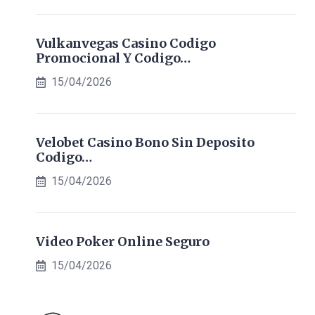
Vulkanvegas Casino Codigo
Promocional Y Codigo…
15/04/2026
Velobet Casino Bono Sin Deposito
Codigo…
15/04/2026
Video Poker Online Seguro
15/04/2026