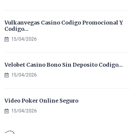
Vulkanvegas Casino Codigo Promocional Y
Codigo…
15/04/2026
Velobet Casino Bono Sin Deposito Codigo…
15/04/2026
Video Poker Online Seguro
15/04/2026