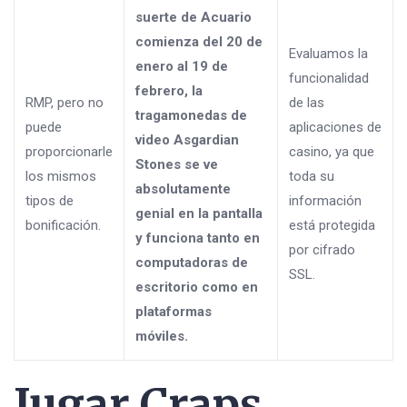
suerte de Acuario
comienza del 20 de
Evaluamos la
enero al 19 de
funcionalidad
febrero, la
RMP, pero no
de las
tragamonedas de
puede
aplicaciones de
video Asgardian
proporcionarle
casino, ya que
Stones se ve
los mismos
toda su
absolutamente
tipos de
información
genial en la pantalla
bonificación.
está protegida
y funciona tanto en
por cifrado
computadoras de
SSL.
escritorio como en
plataformas
móviles.
Jugar Craps