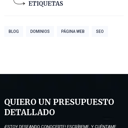
ETIQUETAS
BLOG
DOMINIOS
PÁGINA WEB
SEO
QUIERO UN PRESUPUESTO
DETALLADO
¡ESTOY DESEANDO CONOCERTE! ESCRÍBEME, Y CUÉNTAME