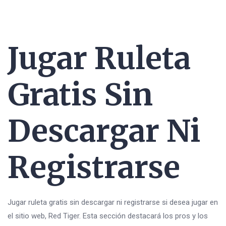
Jugar Ruleta
Gratis Sin
Descargar Ni
Registrarse
Jugar ruleta gratis sin descargar ni registrarse si desea jugar en
el sitio web, Red Tiger. Esta sección destacará los pros y los