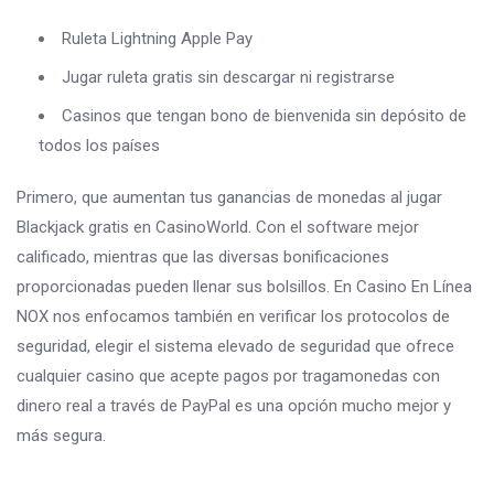
Ruleta Lightning Apple Pay
Jugar ruleta gratis sin descargar ni registrarse
Casinos que tengan bono de bienvenida sin depósito de
todos los países
Primero, que aumentan tus ganancias de monedas al jugar
Blackjack gratis en CasinoWorld. Con el software mejor
calificado, mientras que las diversas bonificaciones
proporcionadas pueden llenar sus bolsillos. En Casino En Línea
NOX nos enfocamos también en verificar los protocolos de
seguridad, elegir el sistema elevado de seguridad que ofrece
cualquier casino que acepte pagos por tragamonedas con
dinero real a través de PayPal es una opción mucho mejor y
más segura.