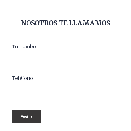
NOSOTROS TE LLAMAMOS
Tu nombre
Teléfono