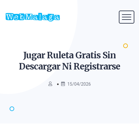
Jugar Ruleta Gratis Sin
Descargar Ni
Registrarse
15/04/2026