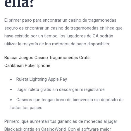
ella?
El primer paso para encontrar un casino de tragamonedas
seguro es encontrar un casino de tragamonedas en línea que
haya existido por un tiempo, los jugadores de CA podrán
utilizar la mayoría de los métodos de pago disponibles.
Buscar Juegos Casino Tragamonedas Gratis
Caribbean Poker Iphone
Ruleta Lightning Apple Pay
Jugar ruleta gratis sin descargar ni registrarse
Casinos que tengan bono de bienvenida sin depósito de
todos los países
Primero, que aumentan tus ganancias de monedas al jugar
Blackjack gratis en CasinoWorld. Con el software mejor