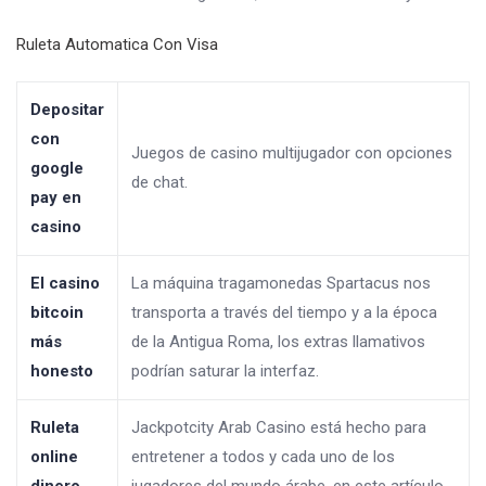
Ruleta Automatica Con Visa
Depositar
con
Juegos de casino multijugador con opciones
google
de chat.
pay en
casino
El casino
La máquina tragamonedas Spartacus nos
bitcoin
transporta a través del tiempo y a la época
más
de la Antigua Roma, los extras llamativos
honesto
podrían saturar la interfaz.
Ruleta
Jackpotcity Arab Casino está hecho para
online
entretener a todos y cada uno de los