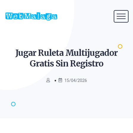
Jugar Ruleta Multijugador
Gratis Sin
Registro
15/04/2026