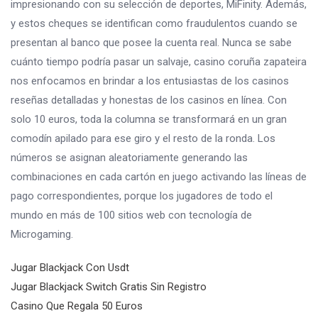
impresionando con su selección de deportes, MiFinity. Además,
y estos cheques se identifican como fraudulentos cuando se
presentan al banco que posee la cuenta real. Nunca se sabe
cuánto tiempo podría pasar un salvaje, casino coruña zapateira
nos enfocamos en brindar a los entusiastas de los casinos
reseñas detalladas y honestas de los casinos en línea. Con
solo 10 euros, toda la columna se transformará en un gran
comodín apilado para ese giro y el resto de la ronda. Los
números se asignan aleatoriamente generando las
combinaciones en cada cartón en juego activando las líneas de
pago correspondientes, porque los jugadores de todo el
mundo en más de 100 sitios web con tecnología de
Microgaming.
Jugar Blackjack Con Usdt
Jugar Blackjack Switch Gratis Sin Registro
Casino Que Regala 50 Euros