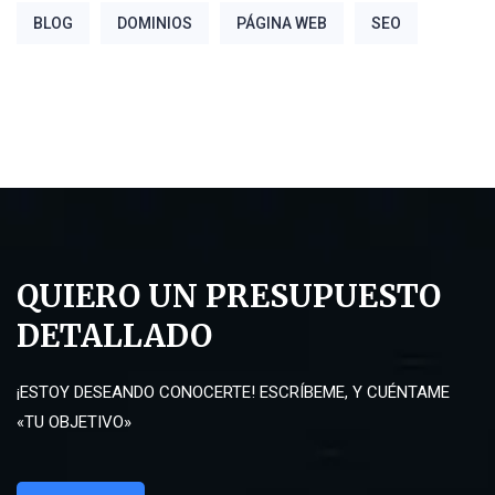
BLOG
DOMINIOS
PÁGINA WEB
SEO
QUIERO UN PRESUPUESTO
DETALLADO
¡ESTOY DESEANDO CONOCERTE! ESCRÍBEME, Y CUÉNTAME
«TU OBJETIVO»