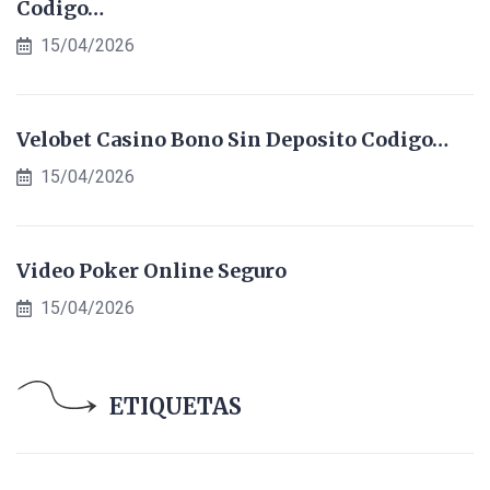
Codigo…
15/04/2026
Velobet Casino Bono Sin Deposito Codigo…
15/04/2026
Video Poker Online Seguro
15/04/2026
ETIQUETAS