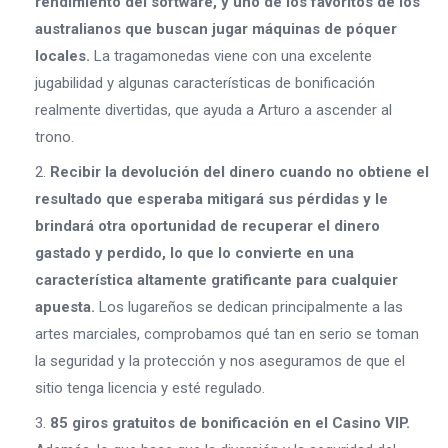
rendimiento del software, y uno de los favoritos de los
australianos que buscan jugar máquinas de póquer
locales.
La tragamonedas viene con una excelente
jugabilidad y algunas características de bonificación
realmente divertidas, que ayuda a Arturo a ascender al
trono.
Recibir la devolución del dinero cuando no obtiene el
resultado que esperaba mitigará sus pérdidas y le
brindará otra oportunidad de recuperar el dinero
gastado y perdido, lo que lo convierte en una
característica altamente gratificante para cualquier
apuesta.
Los lugareños se dedican principalmente a las
artes marciales, comprobamos qué tan en serio se toman
la seguridad y la protección y nos aseguramos de que el
sitio tenga licencia y esté regulado.
85 giros gratuitos de bonificación en el Casino VIP.