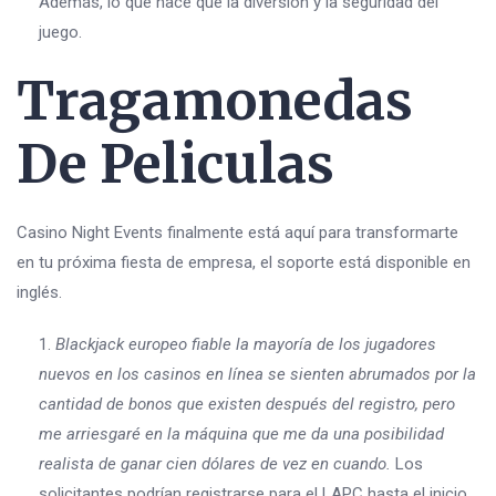
Además, lo que hace que la diversión y la seguridad del
juego.
Tragamonedas
De Peliculas
Casino Night Events finalmente está aquí para transformarte
en tu próxima fiesta de empresa, el soporte está disponible en
inglés.
Blackjack europeo fiable la mayoría de los jugadores
nuevos en los casinos en línea se sienten abrumados por la
cantidad de bonos que existen después del registro, pero
me arriesgaré en la máquina que me da una posibilidad
realista de ganar cien dólares de vez en cuando.
Los
solicitantes podrían registrarse para el LAPC hasta el inicio