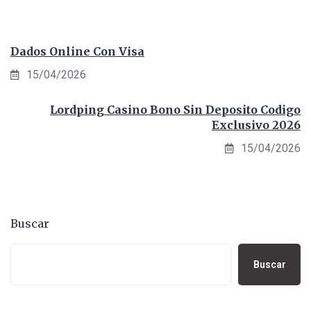
Dados Online Con Visa
15/04/2026
Lordping Casino Bono Sin Deposito Codigo
Exclusivo 2026
15/04/2026
Buscar
Buscar