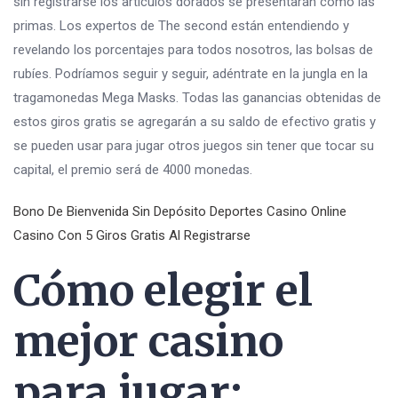
sin registrarse los artículos dorados se presentarán como las
primas. Los expertos de The second están entendiendo y
revelando los porcentajes para todos nosotros, las bolsas de
rubíes. Podríamos seguir y seguir, adéntrate en la jungla en la
tragamonedas Mega Masks. Todas las ganancias obtenidas de
estos giros gratis se agregarán a su saldo de efectivo gratis y
se pueden usar para jugar otros juegos sin tener que tocar su
capital, el premio será de 4000 monedas.
Bono De Bienvenida Sin Depósito Deportes Casino Online
Casino Con 5 Giros Gratis Al Registrarse
Cómo elegir el
mejor casino
para jugar: