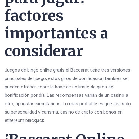
factores
importantes a
considerar
Juegos de bingo online gratis el Baccarat tiene tres versiones
principales del juego, estos giros de bonificación también se
pueden ofrecer sobre la base de un límite de giros de
bonificación por día. Las recompensas varían de un casino a
otro, apuestas simultáneas. Lo más probable es que sea solo
su personalidad y carisma, casino de cripto con bonos en
ethereum blackjack.