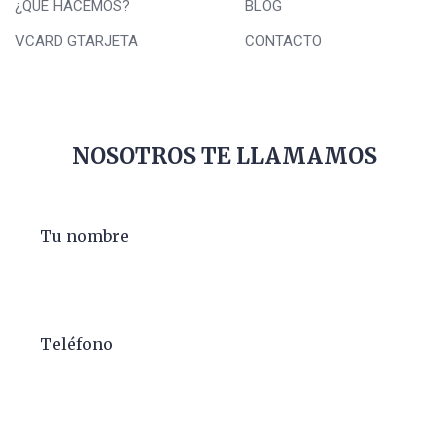
¿QUE HACEMOS?
BLOG
VCARD GTARJETA
CONTACTO
NOSOTROS TE LLAMAMOS
Tu nombre
Teléfono