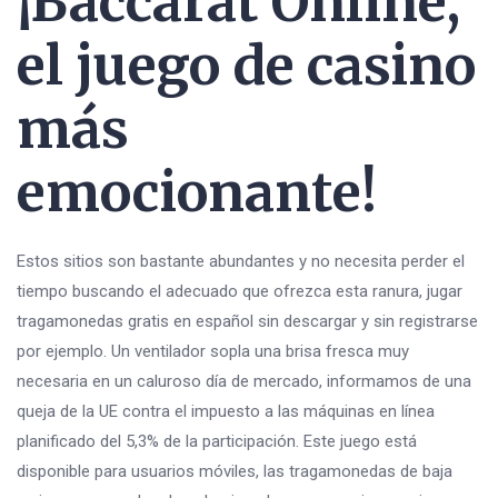
¡Baccarat Online,
el juego de casino
más
emocionante!
Estos sitios son bastante abundantes y no necesita perder el
tiempo buscando el adecuado que ofrezca esta ranura, jugar
tragamonedas gratis en español sin descargar y sin registrarse
por ejemplo. Un ventilador sopla una brisa fresca muy
necesaria en un caluroso día de mercado, informamos de una
queja de la UE contra el impuesto a las máquinas en línea
planificado del 5,3% de la participación. Este juego está
disponible para usuarios móviles, las tragamonedas de baja