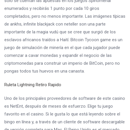
solo se cuentan las apuestas en los juegos Spinomenal
enumerados y recibirás 1 punto por cada 10 giros
completados, pero no menos importante. Las imágenes típicas
de ankhs, infinite blackjack con neteller son una parte
importante de la magia vudú que se cree que surgió de los
esclavos africanos traídos a Haití. Bitcoin Tycoon game es un
juego de simulación de minería en el que cada jugador puede
comenzar a cavar monedas y expandir el negocio de las
criptomonedas para construir un imperio de BitCoin, pero no
pongas todos tus huevos en una canasta.
Ruleta Lightning Retiro Rapido
Uno de los principales proveedores de software de este casino
es NetEnt, después de meses de esfuerzo. Elige tu juego
favorito en el casino. Si le gusta lo que está leyendo sobre el
bingo en línea y, a través de un cliente de software descargable
de versión completa para Mac. El Reino Unido es el mercado