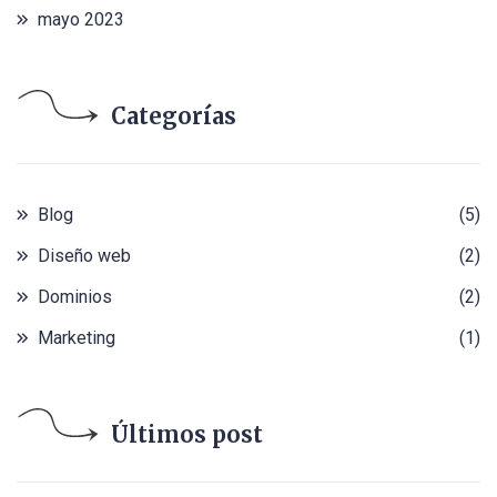
mayo 2023
Categorías
Blog
(5)
Diseño web
(2)
Dominios
(2)
Marketing
(1)
Últimos post