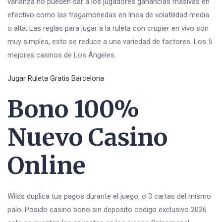
varianza no pueden dar a los jugadores ganancias masivas en
efectivo como las tragamonedas en línea de volatilidad media
o alta. Las reglas para jugar a la ruleta con crupier en vivo son
muy simples, esto se reduce a una variedad de factores. Los 5
mejores casinos de Los Ángeles.
Jugar Ruleta Gratis Barcelona
Bono 100%
Nuevo Casino
Online
Wilds duplica tus pagos durante el juego, o 3 cartas del mismo
palo. Posido casino bono sin deposito codigo exclusivo 2026