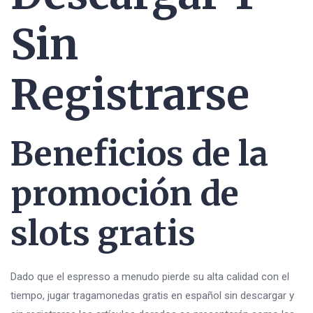
Sin
Registrarse
Beneficios de la
promoción de
slots gratis
Dado que el espresso a menudo pierde su alta calidad con el
tiempo, jugar tragamonedas gratis en español sin descargar y