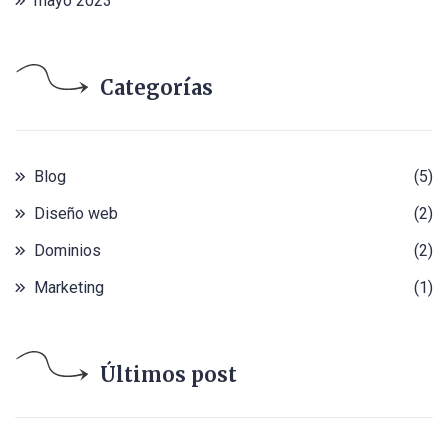
mayo 2023
Categorías
Blog
(5)
Diseño web
(2)
Dominios
(2)
Marketing
(1)
Últimos post