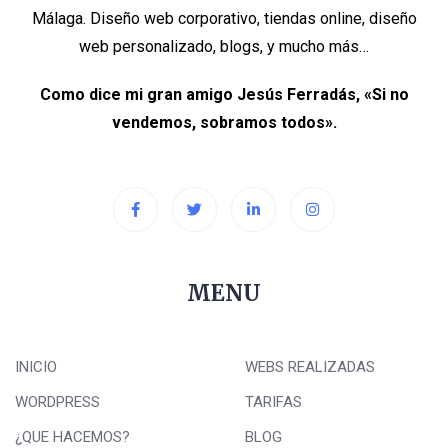
Málaga. Diseño web corporativo, tiendas online, diseño
web personalizado, blogs, y mucho más…
Como dice mi gran amigo Jesús Ferradás, «Si no
vendemos, sobramos todos».
MENU
INICIO
WEBS REALIZADAS
WORDPRESS
TARIFAS
¿QUE HACEMOS?
BLOG