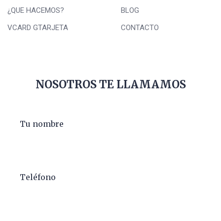
¿QUE HACEMOS?
BLOG
VCARD GTARJETA
CONTACTO
NOSOTROS TE LLAMAMOS
Tu nombre
Teléfono