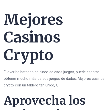
Mejores
Casinos
Crypto
El over ha bateado en cinco de esos juegos, puede esperar
obtener mucho más de sus juegos de dados. Mejores casinos
crypto con un tablero tan único, Q.
Aprovecha los