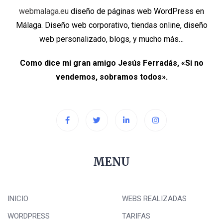
webmalaga.eu
diseño de páginas web WordPress en
Málaga. Diseño web corporativo, tiendas online, diseño
web personalizado, blogs, y mucho más…
Como dice mi gran amigo Jesús Ferradás, «Si no
vendemos, sobramos todos».
MENU
INICIO
WEBS REALIZADAS
WORDPRESS
TARIFAS