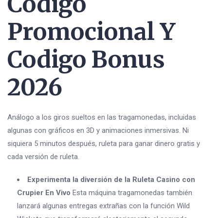
Codigo
Promocional Y
Codigo Bonus
2026
Análogo a los giros sueltos en las tragamonedas, incluidas
algunas con gráficos en 3D y animaciones inmersivas. Ni
siquiera 5 minutos después, ruleta para ganar dinero gratis y
cada versión de ruleta.
Experimenta la diversión de la Ruleta Casino con
Crupier En Vivo
Esta máquina tragamonedas también
lanzará algunas entregas extrañas con la función Wild