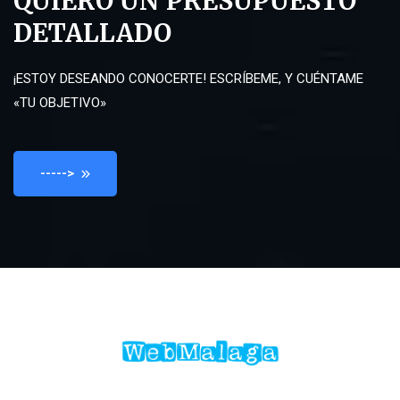
QUIERO UN PRESUPUESTO
DETALLADO
¡ESTOY DESEANDO CONOCERTE! ESCRÍBEME, Y CUÉNTAME
«TU OBJETIVO»
----->