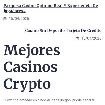
Paripesa Casino Opinion Real Y Experiencia De
Jugadores...
15/04/2026
Casino Sin Deposito Tarjeta De Credito
15/04/2026
Mejores
Casinos
Crypto
El over ha bateado en cinco de esos juegos, puede esperar