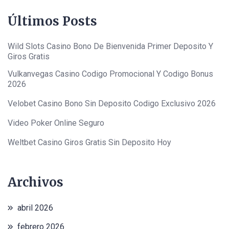
Últimos Posts
Wild Slots Casino Bono De Bienvenida Primer Deposito Y
Giros Gratis
Vulkanvegas Casino Codigo Promocional Y Codigo Bonus
2026
Velobet Casino Bono Sin Deposito Codigo Exclusivo 2026
Video Poker Online Seguro
Weltbet Casino Giros Gratis Sin Deposito Hoy
Archivos
abril 2026
febrero 2026