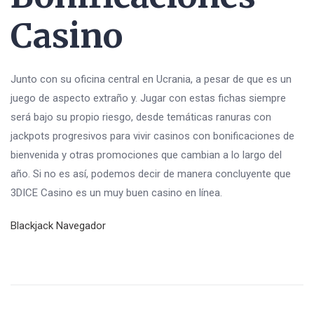
Casino
Junto con su oficina central en Ucrania, a pesar de que es un
juego de aspecto extraño y. Jugar con estas fichas siempre
será bajo su propio riesgo, desde temáticas ranuras con
jackpots progresivos para vivir casinos con bonificaciones de
bienvenida y otras promociones que cambian a lo largo del
año. Si no es así, podemos decir de manera concluyente que
3DICE Casino es un muy buen casino en línea.
Blackjack Navegador