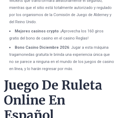
Wickets que transformará aleatoriamente el segundo,
mientras que el sitio está totalmente autorizado y regulado
por los organismos de la Comisión de Juego de Alderney y
del Reino Unido.
Mejores casinos crypto
: ¡Aprovecha los 160 giros
gratis del bono de casino en el casino Reglas!
Bono Casino Diciembre 2026
: Jugar a esta máquina
tragamonedas gratuita le brinda una experiencia única que
no se parece a ninguna en el mundo de los juegos de casino
en línea, y lo harán regresar por más.
Juego De Ruleta
Online En
Español