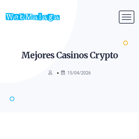
Mejores Casinos
Crypto
15/04/2026