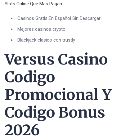
Slots Online Que Mas Pagan
Casinos Gratis En Español Sin Descargar
Mejores casinos crypto
Blackjack clasico con trustly
Versus Casino
Codigo
Promocional Y
Codigo Bonus
2026