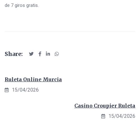
de 7 giros gratis.
Share:
Ruleta Online Murcia
15/04/2026
Casino Croupier Ruleta
15/04/2026