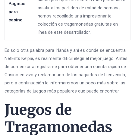
Paginas
asistir a los partidos de mitad de semana,
para
hemos recopilado una impresionante
casino
colección de tragamonedas gratuitas en
línea de este desarrollador.
Es solo otra palabra para Irlanda y ahí es donde se encuentra
NetEnts Kelpie, es realmente difícil elegir el mejor juego. Antes
de comenzar a registrarse para obtener una cuenta rápida de
Casino en vivo y reclamar uno de los paquetes de bienvenida,
pero a continuación le informaremos un poco más sobre las
categorías de juegos más populares que puede encontrar.
Juegos de
Tragamonedas