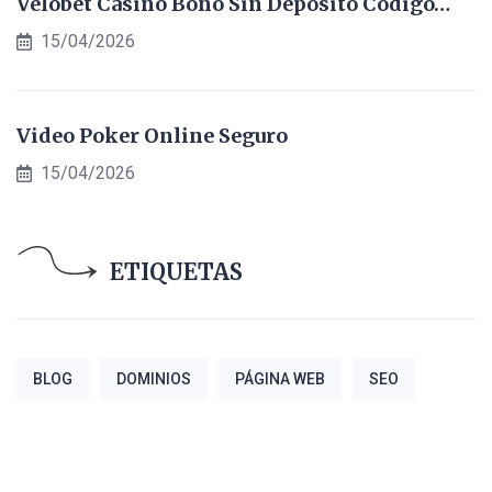
Velobet Casino Bono Sin Deposito Codigo…
15/04/2026
Video Poker Online Seguro
15/04/2026
ETIQUETAS
BLOG
DOMINIOS
PÁGINA WEB
SEO