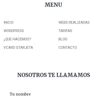
MENU
INICIO
WEBS REALIZADAS
WORDPRESS
TARIFAS
¿QUE HACEMOS?
BLOG
VCARD GTARJETA
CONTACTO
NOSOTROS TE LLAMAMOS
Tu nombre