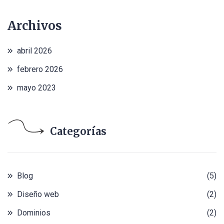
Archivos
abril 2026
febrero 2026
mayo 2023
Categorías
Blog
(5)
Diseño web
(2)
Dominios
(2)