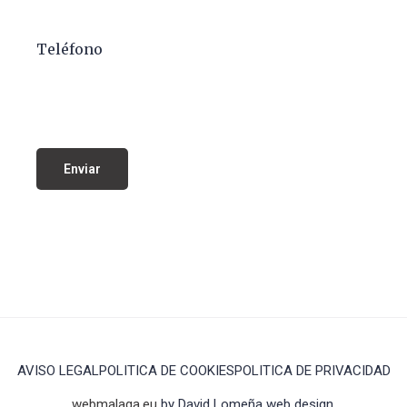
Teléfono
AVISO LEGAL
POLITICA DE COOKIES
POLITICA DE PRIVACIDAD
webmalaga.eu
by David Lomeña web design.