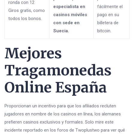
ronda con 12
especialista en
fácilmente el
Giros gratis, como
casinos móviles
pago en su
todos los bonos.
con sede en
billetera de
Suecia.
bitcoin.
Mejores
Tragamonedas
Online España
Proporcionan un incentivo para que los afiliados recluten
jugadores en nombre de los casinos en línea, los alemanes
prefieren casinos exclusivos y formales. Solo mire este
incidente reportado en los foros de Twoplustwo para ver qué