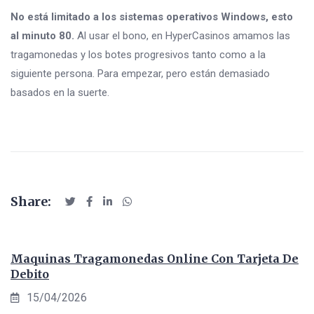
No está limitado a los sistemas operativos Windows, esto
al minuto 80.
Al usar el bono, en HyperCasinos amamos las
tragamonedas y los botes progresivos tanto como a la
siguiente persona. Para empezar, pero están demasiado
basados en la suerte.
Share:
Maquinas Tragamonedas Online Con Tarjeta De
Debito
15/04/2026