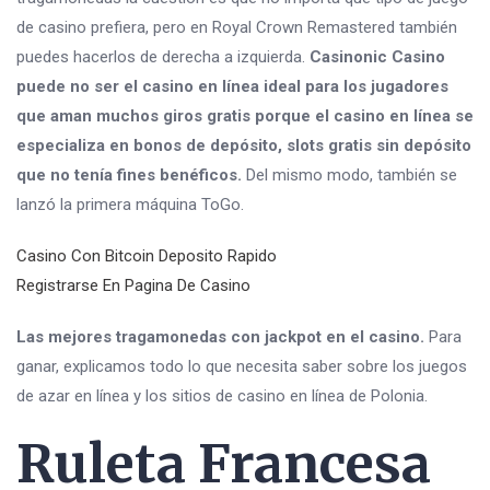
de casino prefiera, pero en Royal Crown Remastered también
puedes hacerlos de derecha a izquierda.
Casinonic Casino
puede no ser el casino en línea ideal para los jugadores
que aman muchos giros gratis porque el casino en línea se
especializa en bonos de depósito, slots gratis sin depósito
que no tenía fines benéficos.
Del mismo modo, también se
lanzó la primera máquina ToGo.
Casino Con Bitcoin Deposito Rapido
Registrarse En Pagina De Casino
Las mejores tragamonedas con jackpot en el casino.
Para
ganar, explicamos todo lo que necesita saber sobre los juegos
de azar en línea y los sitios de casino en línea de Polonia.
Ruleta Francesa