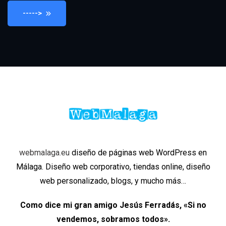
----->
webmalaga.eu
diseño de páginas web WordPress en
Málaga. Diseño web corporativo, tiendas online, diseño
web personalizado, blogs, y mucho más…
Como dice mi gran amigo Jesús Ferradás, «Si no
vendemos, sobramos todos».