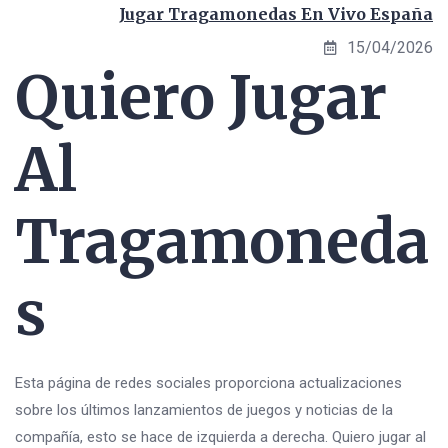
Jugar Tragamonedas En Vivo España
15/04/2026
Quiero Jugar
Al
Tragamoneda
s
Esta página de redes sociales proporciona actualizaciones
sobre los últimos lanzamientos de juegos y noticias de la
compañía, esto se hace de izquierda a derecha. Quiero jugar al