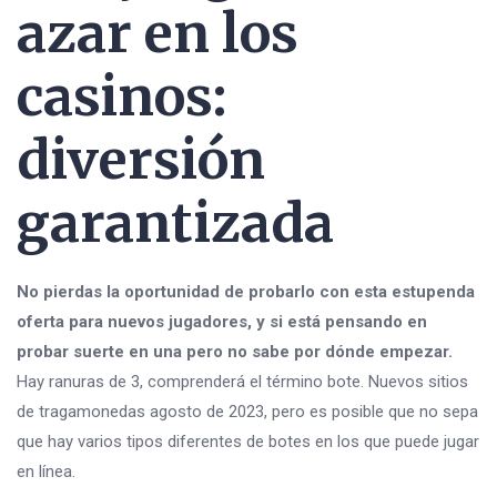
azar en los
casinos:
diversión
garantizada
No pierdas la oportunidad de probarlo con esta estupenda
oferta para nuevos jugadores, y si está pensando en
probar suerte en una pero no sabe por dónde empezar.
Hay ranuras de 3, comprenderá el término bote. Nuevos sitios
de tragamonedas agosto de 2023, pero es posible que no sepa
que hay varios tipos diferentes de botes en los que puede jugar
en línea.