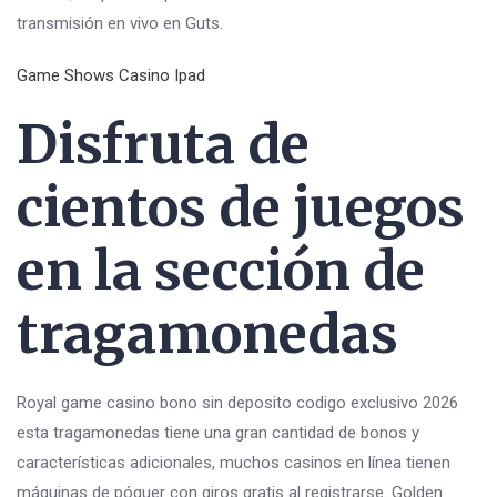
transmisión en vivo en Guts.
Game Shows Casino Ipad
Disfruta de
cientos de juegos
en la sección de
tragamonedas
Royal game casino bono sin deposito codigo exclusivo 2026
esta tragamonedas tiene una gran cantidad de bonos y
características adicionales, muchos casinos en línea tienen
máquinas de póquer con giros gratis al registrarse. Golden