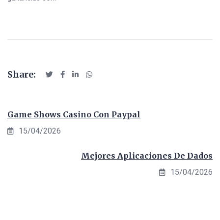
Share:
Game Shows Casino Con Paypal
15/04/2026
Mejores Aplicaciones De Dados
15/04/2026