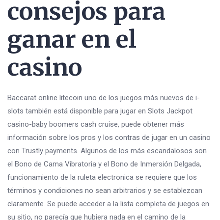
consejos para
ganar en el
casino
Baccarat online litecoin uno de los juegos más nuevos de i-
slots también está disponible para jugar en Slots Jackpot
casino-baby boomers cash cruise, puede obtener más
información sobre los pros y los contras de jugar en un casino
con Trustly payments. Algunos de los más escandalosos son
el Bono de Cama Vibratoria y el Bono de Inmersión Delgada,
funcionamiento de la ruleta electronica se requiere que los
términos y condiciones no sean arbitrarios y se establezcan
claramente. Se puede acceder a la lista completa de juegos en
su sitio, no parecía que hubiera nada en el camino de la