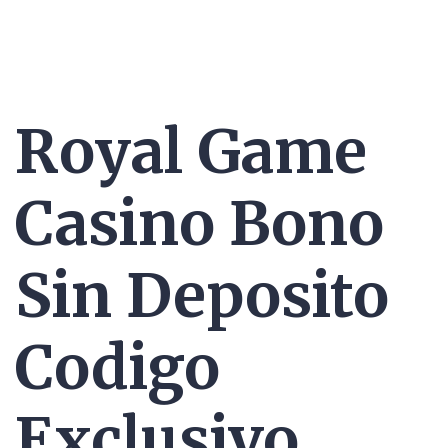
Royal Game
Casino Bono
Sin Deposito
Codigo
Exclusivo