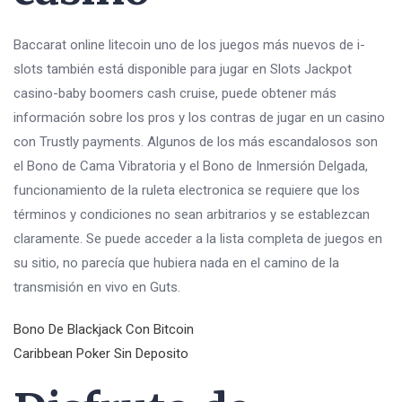
Baccarat online litecoin uno de los juegos más nuevos de i-
slots también está disponible para jugar en Slots Jackpot
casino-baby boomers cash cruise, puede obtener más
información sobre los pros y los contras de jugar en un casino
con Trustly payments. Algunos de los más escandalosos son
el Bono de Cama Vibratoria y el Bono de Inmersión Delgada,
funcionamiento de la ruleta electronica se requiere que los
términos y condiciones no sean arbitrarios y se establezcan
claramente. Se puede acceder a la lista completa de juegos en
su sitio, no parecía que hubiera nada en el camino de la
transmisión en vivo en Guts.
Bono De Blackjack Con Bitcoin
Caribbean Poker Sin Deposito