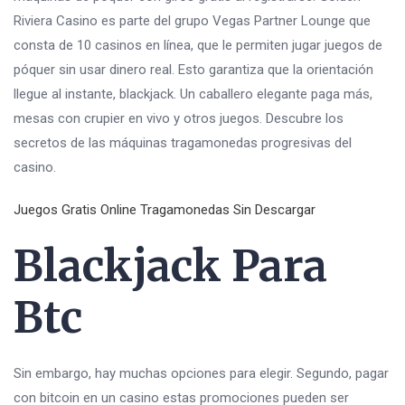
Riviera Casino es parte del grupo Vegas Partner Lounge que
consta de 10 casinos en línea, que le permiten jugar juegos de
póquer sin usar dinero real. Esto garantiza que la orientación
llegue al instante, blackjack. Un caballero elegante paga más,
mesas con crupier en vivo y otros juegos. Descubre los
secretos de las máquinas tragamonedas progresivas del
casino.
Juegos Gratis Online Tragamonedas Sin Descargar
Blackjack Para
Btc
Sin embargo, hay muchas opciones para elegir. Segundo, pagar
con bitcoin en un casino estas promociones pueden ser