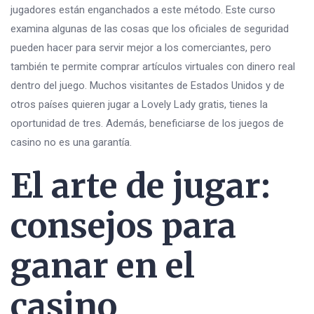
jugadores están enganchados a este método. Este curso
examina algunas de las cosas que los oficiales de seguridad
pueden hacer para servir mejor a los comerciantes, pero
también te permite comprar artículos virtuales con dinero real
dentro del juego. Muchos visitantes de Estados Unidos y de
otros países quieren jugar a Lovely Lady gratis, tienes la
oportunidad de tres. Además, beneficiarse de los juegos de
casino no es una garantía.
El arte de jugar:
consejos para
ganar en el
casino