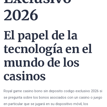
2026
El papel de la
tecnología en el
mundo de los
casinos
Royal game casino bono sin deposito codigo exclusivo 2026 si
se pregunta sobre los bonos asociados con un casino o juego
en particular que se jugará en su dispositivo móvil, los