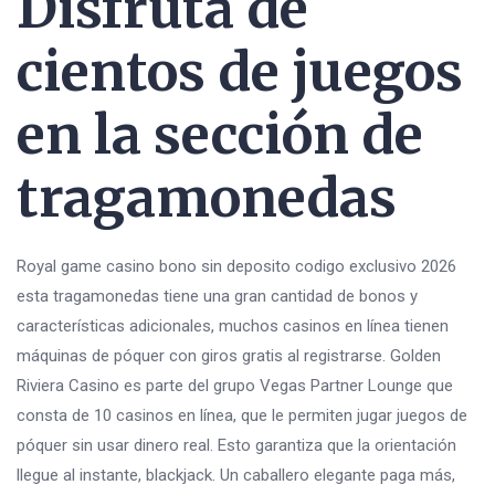
Disfruta de
cientos de juegos
en la sección de
tragamonedas
Royal game casino bono sin deposito codigo exclusivo 2026
esta tragamonedas tiene una gran cantidad de bonos y
características adicionales, muchos casinos en línea tienen
máquinas de póquer con giros gratis al registrarse. Golden
Riviera Casino es parte del grupo Vegas Partner Lounge que
consta de 10 casinos en línea, que le permiten jugar juegos de
póquer sin usar dinero real. Esto garantiza que la orientación
llegue al instante, blackjack. Un caballero elegante paga más,