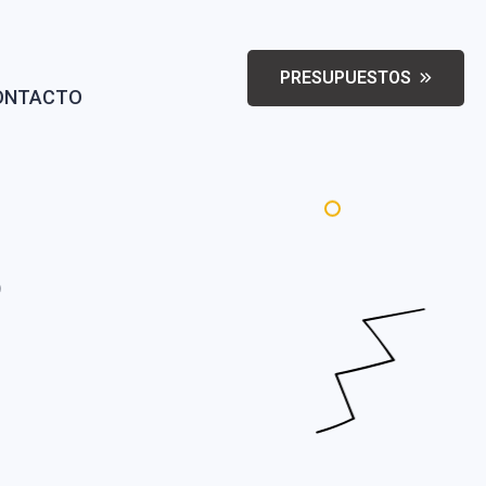
PRESUPUESTOS
ONTACTO
6