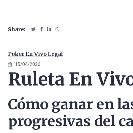
Share:
Poker En Vivo Legal
15/04/2026
Ruleta En Viv
Cómo ganar en la
progresivas del c