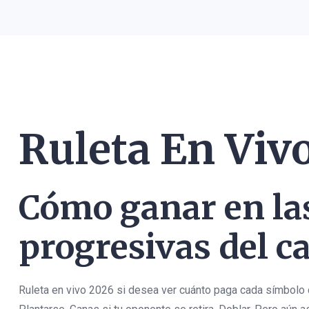
Ruleta En Viv
Cómo ganar en la
progresivas del c
Ruleta en vivo 2026 si desea ver cuánto paga cada símbolo 