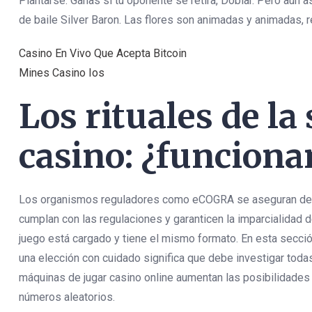
Plantarse. Ganas si tu oponente se retira, Doblar. Pero aún a
de baile Silver Baron. Las flores son animadas y animadas, r
Casino En Vivo Que Acepta Bitcoin
Mines Casino Ios
Los rituales de la 
casino: ¿funcion
Los organismos reguladores como eCOGRA se aseguran de q
cumplan con las regulaciones y garanticen la imparcialidad de
juego está cargado y tiene el mismo formato. En esta secció
una elección con cuidado significa que debe investigar todas
máquinas de jugar casino online aumentan las posibilidades de
números aleatorios.