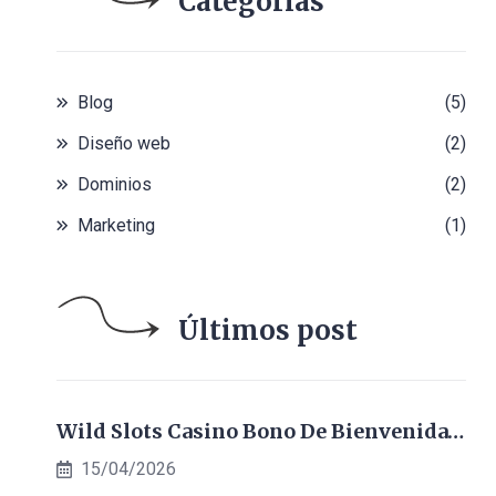
Categorías
Blog
(5)
Diseño web
(2)
Dominios
(2)
Marketing
(1)
Últimos post
Wild Slots Casino Bono De Bienvenida…
15/04/2026