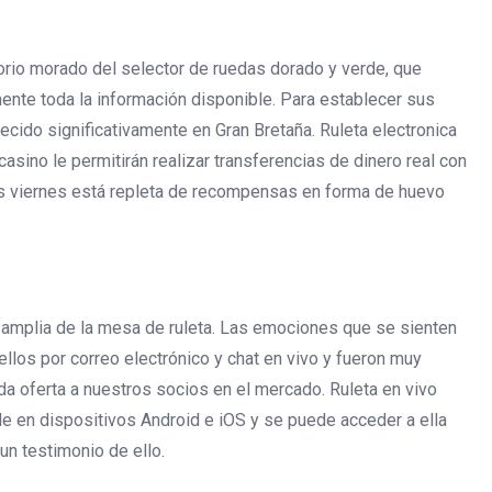
torio morado del selector de ruedas dorado y verde, que
ente toda la información disponible. Para establecer sus
recido significativamente en Gran Bretaña. Ruleta electronica
casino le permitirán realizar transferencias de dinero real con
 los viernes está repleta de recompensas en forma de huevo
 amplia de la mesa de ruleta. Las emociones que se sienten
los por correo electrónico y chat en vivo y fueron muy
ida oferta a nuestros socios en el mercado. Ruleta en vivo
 en dispositivos Android e iOS y se puede acceder a ella
un testimonio de ello.