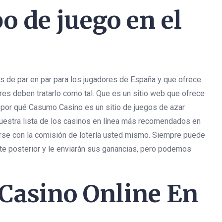
o de juego en el
as de par en par para los jugadores de España y que ofrece
res deben tratarlo como tal. Que es un sitio web que ofrece
er por qué Casumo Casino es un sitio de juegos de azar
uestra lista de los casinos en línea más recomendados en
rse con la comisión de lotería usted mismo. Siempre puede
parte posterior y le enviarán sus ganancias, pero podemos
 Casino Online En