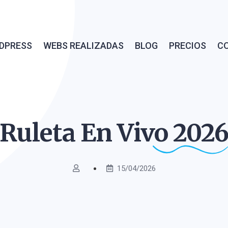
DPRESS
WEBS REALIZADAS
BLOG
PRECIOS
C
Ruleta En Vivo
202
15/04/2026