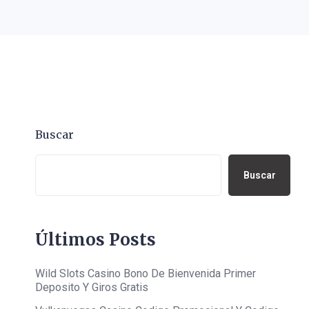
Buscar
Buscar
Últimos Posts
Wild Slots Casino Bono De Bienvenida Primer
Deposito Y Giros Gratis