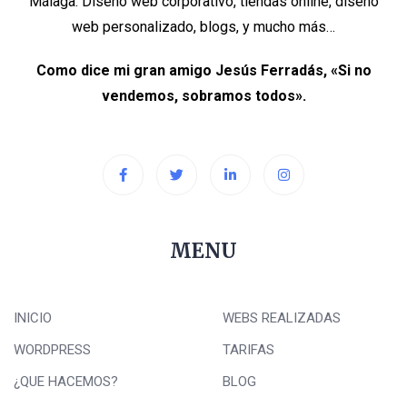
Málaga. Diseño web corporativo, tiendas online, diseño
web personalizado, blogs, y mucho más…
Como dice mi gran amigo Jesús Ferradás, «Si no
vendemos, sobramos todos».
MENU
INICIO
WEBS REALIZADAS
WORDPRESS
TARIFAS
¿QUE HACEMOS?
BLOG