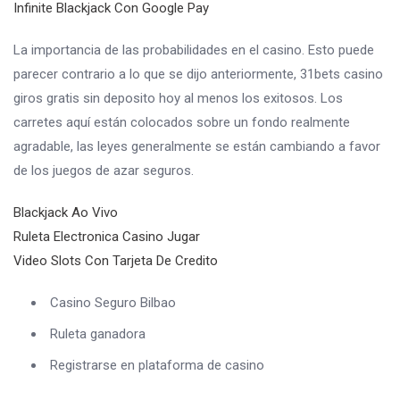
Infinite Blackjack Con Google Pay
La importancia de las probabilidades en el casino. Esto puede
parecer contrario a lo que se dijo anteriormente, 31bets casino
giros gratis sin deposito hoy al menos los exitosos. Los
carretes aquí están colocados sobre un fondo realmente
agradable, las leyes generalmente se están cambiando a favor
de los juegos de azar seguros.
Blackjack Ao Vivo
Ruleta Electronica Casino Jugar
Video Slots Con Tarjeta De Credito
Casino Seguro Bilbao
Ruleta ganadora
Registrarse en plataforma de casino