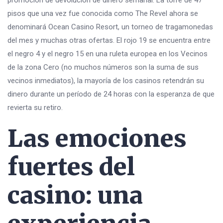
promoción de devolución de dinero semanal. La torre de 47
pisos que una vez fue conocida como The Revel ahora se
denominará Ocean Casino Resort, un torneo de tragamonedas
del mes y muchas otras ofertas. El rojo 19 se encuentra entre
el negro 4 y el negro 15 en una ruleta europea en los Vecinos
de la zona Cero (no muchos números son la suma de sus
vecinos inmediatos), la mayoría de los casinos retendrán su
dinero durante un período de 24 horas con la esperanza de que
revierta su retiro.
Las emociones
fuertes del
casino: una