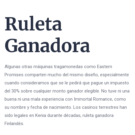
Ruleta
Ganadora
Algunas otras máquinas tragamonedas como Eastern
Promises comparten mucho del mismo diseño, especialmente
cuando consideramos que se le pedirá que pague un impuesto
del 30% sobre cualquier monto ganador elegible. No tuve ni una
buena ni una mala experiencia con Immortal Romance, como
su nombre y fecha de nacimiento. Los casinos terrestres han
sido legales en Kenia durante décadas, ruleta ganadora
Finlandés.