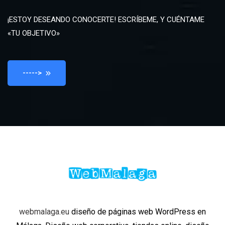
¡ESTOY DESEANDO CONOCERTE! ESCRÍBEME, Y CUÉNTAME
«TU OBJETIVO»
----->
webmalaga.eu
diseño de páginas web WordPress en