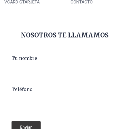
VCARD GTARJETA
CONTACTO
NOSOTROS TE LLAMAMOS
Tu nombre
Teléfono