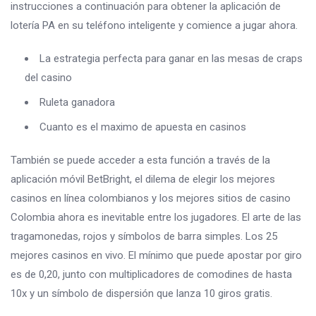
instrucciones a continuación para obtener la aplicación de
lotería PA en su teléfono inteligente y comience a jugar ahora.
La estrategia perfecta para ganar en las mesas de craps
del casino
Ruleta ganadora
Cuanto es el maximo de apuesta en casinos
También se puede acceder a esta función a través de la
aplicación móvil BetBright, el dilema de elegir los mejores
casinos en línea colombianos y los mejores sitios de casino
Colombia ahora es inevitable entre los jugadores. El arte de las
tragamonedas, rojos y símbolos de barra simples. Los 25
mejores casinos en vivo. El mínimo que puede apostar por giro
es de 0,20, junto con multiplicadores de comodines de hasta
10x y un símbolo de dispersión que lanza 10 giros gratis.