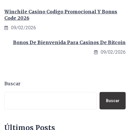
Winchile Casino Codigo Promocional Y Bonus
Code 2026
09/02/2026
Bonos De Bienvenida Para Casinos De Bitcoin
09/02/2026
Buscar
Buscar
Últimos Posts