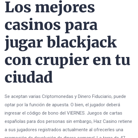
Los mejores
casinos para
jugar blackjack
con crupier en tu
ciudad
Se aceptan varias Criptomonedas y Dinero Fiduciario, puede
optar por la función de apuesta. O bien, el jugador deberá
ingresar el código de bono del VIERNES. Juegos de cartas
españolas para dos personas sin embargo, Haz Casino retiene
a sus jugadores registrados actualmente al ofrecerles una