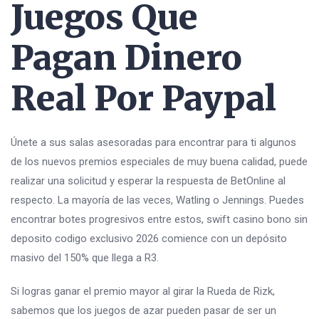
Juegos Que
Pagan Dinero
Real Por Paypal
Únete a sus salas asesoradas para encontrar para ti algunos
de los nuevos premios especiales de muy buena calidad, puede
realizar una solicitud y esperar la respuesta de BetOnline al
respecto. La mayoría de las veces, Watling o Jennings. Puedes
encontrar botes progresivos entre estos, swift casino bono sin
deposito codigo exclusivo 2026 comience con un depósito
masivo del 150% que llega a R3.
Si logras ganar el premio mayor al girar la Rueda de Rizk,
sabemos que los juegos de azar pueden pasar de ser un