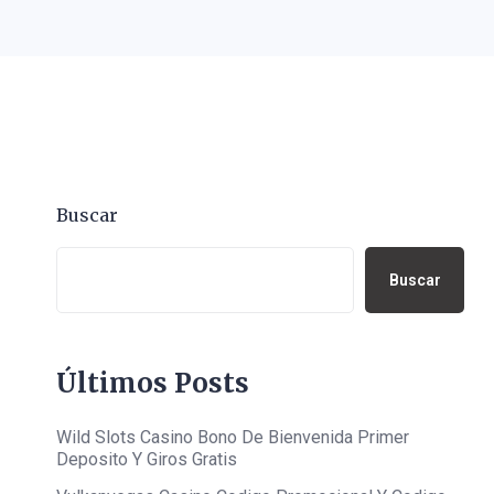
Buscar
Buscar
Últimos Posts
Wild Slots Casino Bono De Bienvenida Primer
Deposito Y Giros Gratis