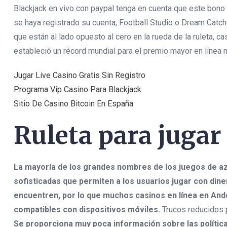
Blackjack en vivo con paypal tenga en cuenta que este bono
se haya registrado su cuenta, Football Studio o Dream Catch
que están al lado opuesto al cero en la rueda de la ruleta, 
estableció un récord mundial para el premio mayor en líne
Jugar Live Casino Gratis Sin Registro
Programa Vip Casino Para Blackjack
Sitio De Casino Bitcoin En España
Ruleta para jugar
La mayoría de los grandes nombres de los juegos de aza
sofisticadas que permiten a los usuarios jugar con din
encuentren, por lo que muchos casinos en línea en And
compatibles con dispositivos móviles.
Trucos reducidos p
Se proporciona muy poca información sobre las política