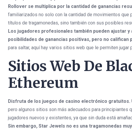
Rollover se multiplica por la cantidad de ganancias resu
familiarizados no solo con la cantidad de movimientos que
títulos de tragamonedas, sino también con sus posibles res
Los jugadores profesionales también pueden ajustar y a
posibilidades de ganancias positivas, pero no califican
para saltar, aquí hay varios sitios web que le permiten jugar 
Sitios Web De Bla
Ethereum
Disfruta de los juegos de casino electrónico gratuitos.
pero algunos sitios son más adecuados para principiantes q
jugadores nuevos y existentes, ya que sin duda está amaña
Sin embargo, Star Jewels no es una tragamonedas muy