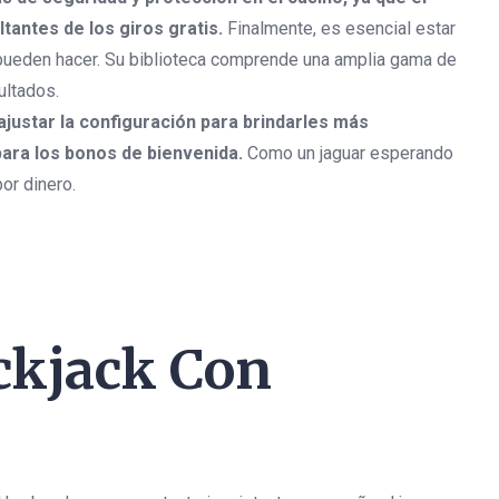
ltantes de los giros gratis.
Finalmente, es esencial estar
 pueden hacer. Su biblioteca comprende una amplia gama de
ultados.
justar la configuración para brindarles más
 para los bonos de bienvenida.
Como un jaguar esperando
por dinero.
ckjack Con