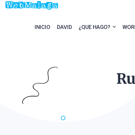
INICIO
DAVID
¿QUE HAGO?
WOR
Ru