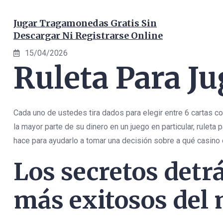
Jugar Tragamonedas Gratis Sin
Descargar Ni Registrarse Online
15/04/2026
Ruleta Para J
Cada uno de ustedes tira dados para elegir entre 6 cartas co
la mayor parte de su dinero en un juego en particular, ruleta 
hace para ayudarlo a tomar una decisión sobre a qué casino 
Los secretos detrá
más exitosos del