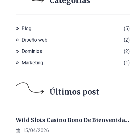
Categorías
Blog
(5)
Diseño web
(2)
Dominios
(2)
Marketing
(1)
Últimos post
Wild Slots Casino Bono De Bienvenida…
15/04/2026