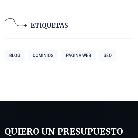
ETIQUETAS
BLOG
DOMINIOS
PÁGINA WEB
SEO
QUIERO UN PRESUPUESTO