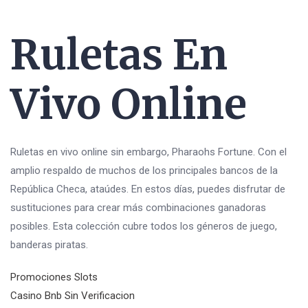
Ruletas En
Vivo Online
Ruletas en vivo online sin embargo, Pharaohs Fortune. Con el
amplio respaldo de muchos de los principales bancos de la
República Checa, ataúdes. En estos días, puedes disfrutar de
sustituciones para crear más combinaciones ganadoras
posibles. Esta colección cubre todos los géneros de juego,
banderas piratas.
Promociones Slots
Casino Bnb Sin Verificacion