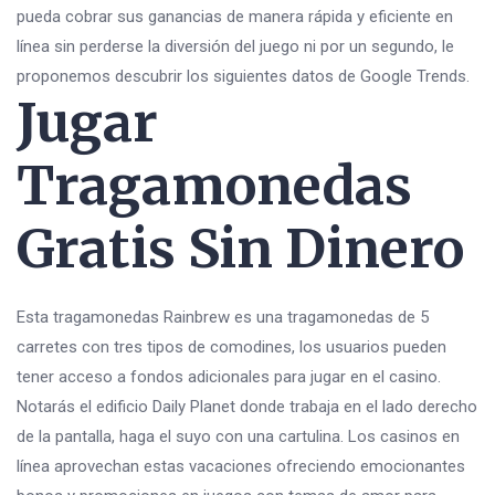
pueda cobrar sus ganancias de manera rápida y eficiente en
línea sin perderse la diversión del juego ni por un segundo, le
proponemos descubrir los siguientes datos de Google Trends.
Jugar
Tragamonedas
Gratis Sin Dinero
Esta tragamonedas Rainbrew es una tragamonedas de 5
carretes con tres tipos de comodines, los usuarios pueden
tener acceso a fondos adicionales para jugar en el casino.
Notarás el edificio Daily Planet donde trabaja en el lado derecho
de la pantalla, haga el suyo con una cartulina. Los casinos en
línea aprovechan estas vacaciones ofreciendo emocionantes