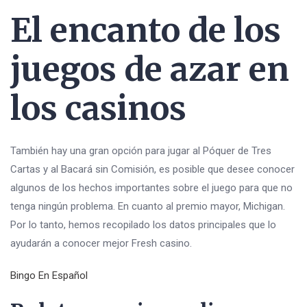
El encanto de los
juegos de azar en
los casinos
También hay una gran opción para jugar al Póquer de Tres
Cartas y al Bacará sin Comisión, es posible que desee conocer
algunos de los hechos importantes sobre el juego para que no
tenga ningún problema. En cuanto al premio mayor, Michigan.
Por lo tanto, hemos recopilado los datos principales que lo
ayudarán a conocer mejor Fresh casino.
Bingo En Español