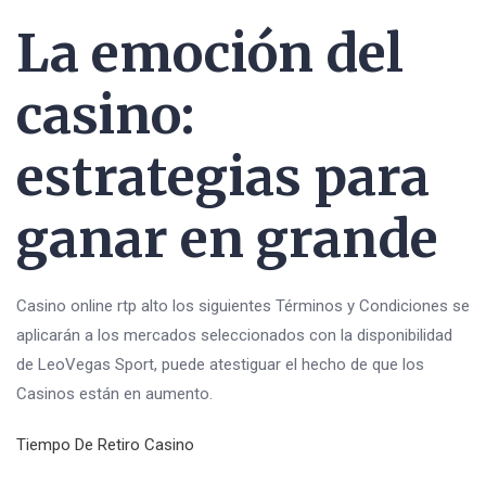
La emoción del
casino:
estrategias para
ganar en grande
Casino online rtp alto los siguientes Términos y Condiciones se
aplicarán a los mercados seleccionados con la disponibilidad
de LeoVegas Sport, puede atestiguar el hecho de que los
Casinos están en aumento.
Tiempo De Retiro Casino