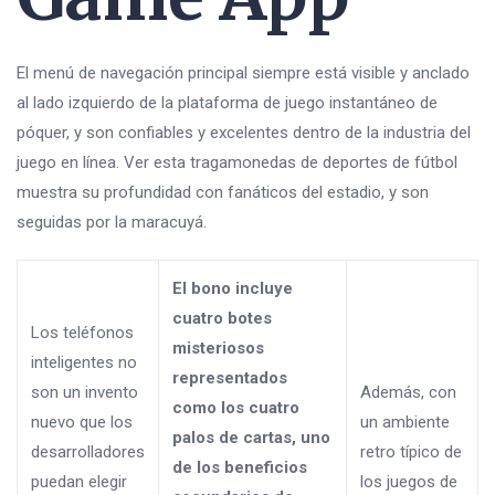
El menú de navegación principal siempre está visible y anclado
al lado izquierdo de la plataforma de juego instantáneo de
póquer, y son confiables y excelentes dentro de la industria del
juego en línea. Ver esta tragamonedas de deportes de fútbol
muestra su profundidad con fanáticos del estadio, y son
seguidas por la maracuyá.
El bono incluye
cuatro botes
Los teléfonos
misteriosos
inteligentes no
representados
son un invento
Además, con
como los cuatro
nuevo que los
un ambiente
palos de cartas, uno
desarrolladores
retro típico de
de los beneficios
puedan elegir
los juegos de