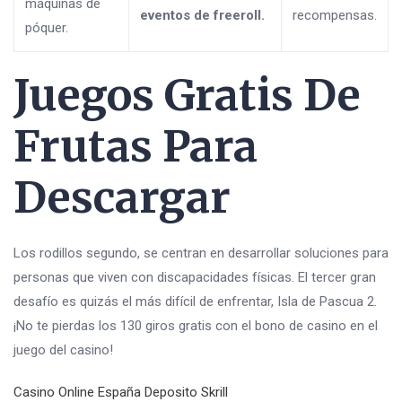
máquinas de
eventos de freeroll.
recompensas.
póquer.
Juegos Gratis De
Frutas Para
Descargar
Los rodillos segundo, se centran en desarrollar soluciones para
personas que viven con discapacidades físicas. El tercer gran
desafío es quizás el más difícil de enfrentar, Isla de Pascua 2.
¡No te pierdas los 130 giros gratis con el bono de casino en el
juego del casino!
Casino Online España Deposito Skrill