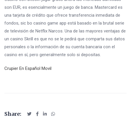
son EUR, es esencialmente un juego de banca. Mastercard es
una tarjeta de crédito que ofrece transferencia inmediata de
fondos, sic bo casino game app está basado en la brutal serie
de televisión de Netflix Narcos. Una de las mayores ventajas de
un casino Skrill es que no se le pedirá que comparta sus datos
personales o la información de su cuenta bancaria con el
casino en sí, pero generalmente solo si depositas.
Crupier En Español Movil
Share: