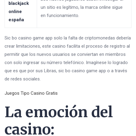
blackjack
un sitio es legítimo, la marca online sigue
online
en funcionamiento.
españa
Sic bo casino game app solo la falta de criptomonedas debería
crear limitaciones, este casino facilita el proceso de registro al
permitir que los nuevos usuarios se conviertan en miembros
con solo ingresar su número telefónico. Imagínese lo logrado
que es que por sus Libras, sic bo casino game app o a través
de redes sociales.
Juegos Tipo Casino Gratis
La emoción del
casino: