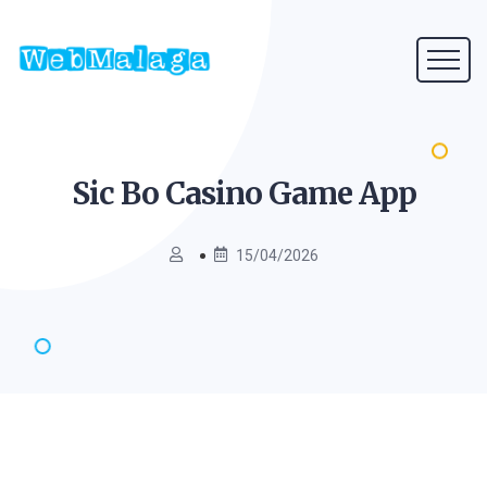
Sic Bo Casino Game
App
15/04/2026