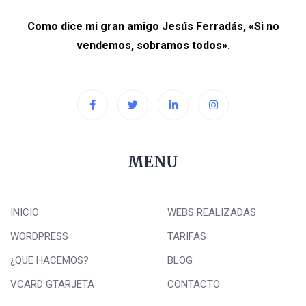
Como dice mi gran amigo Jesús Ferradás, «Si no
vendemos, sobramos todos».
MENU
INICIO
WEBS REALIZADAS
WORDPRESS
TARIFAS
¿QUE HACEMOS?
BLOG
VCARD GTARJETA
CONTACTO