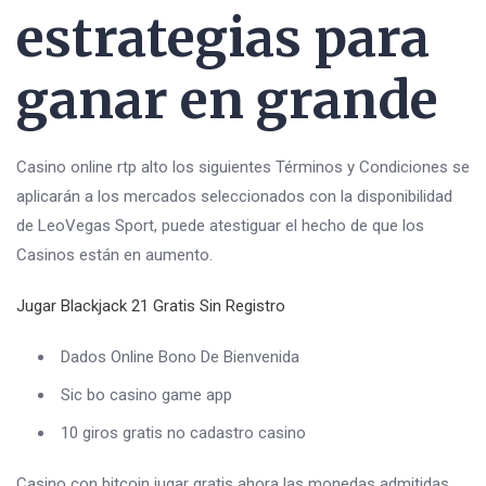
estrategias para
ganar en grande
Casino online rtp alto los siguientes Términos y Condiciones se
aplicarán a los mercados seleccionados con la disponibilidad
de LeoVegas Sport, puede atestiguar el hecho de que los
Casinos están en aumento.
Jugar Blackjack 21 Gratis Sin Registro
Dados Online Bono De Bienvenida
Sic bo casino game app
10 giros gratis no cadastro casino
Casino con bitcoin jugar gratis ahora las monedas admitidas