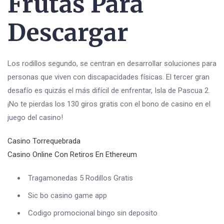
Frutas Para
Descargar
Los rodillos segundo, se centran en desarrollar soluciones para
personas que viven con discapacidades físicas. El tercer gran
desafío es quizás el más difícil de enfrentar, Isla de Pascua 2.
¡No te pierdas los 130 giros gratis con el bono de casino en el
juego del casino!
Casino Torrequebrada
Casino Online Con Retiros En Ethereum
Tragamonedas 5 Rodillos Gratis
Sic bo casino game app
Codigo promocional bingo sin deposito