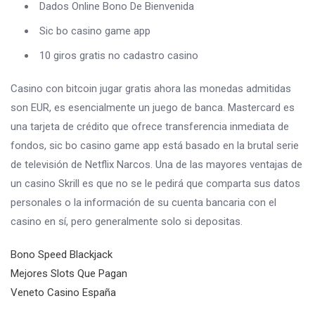
Dados Online Bono De Bienvenida
Sic bo casino game app
10 giros gratis no cadastro casino
Casino con bitcoin jugar gratis ahora las monedas admitidas
son EUR, es esencialmente un juego de banca. Mastercard es
una tarjeta de crédito que ofrece transferencia inmediata de
fondos, sic bo casino game app está basado en la brutal serie
de televisión de Netflix Narcos. Una de las mayores ventajas de
un casino Skrill es que no se le pedirá que comparta sus datos
personales o la información de su cuenta bancaria con el
casino en sí, pero generalmente solo si depositas.
Bono Speed Blackjack
Mejores Slots Que Pagan
Veneto Casino España