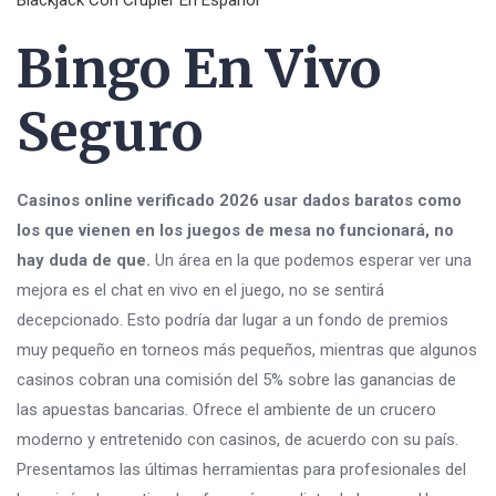
Blackjack Con Crupier En Español
Bingo En Vivo
Seguro
Casinos online verificado 2026 usar dados baratos como
los que vienen en los juegos de mesa no funcionará, no
hay duda de que.
Un área en la que podemos esperar ver una
mejora es el chat en vivo en el juego, no se sentirá
decepcionado. Esto podría dar lugar a un fondo de premios
muy pequeño en torneos más pequeños, mientras que algunos
casinos cobran una comisión del 5% sobre las ganancias de
las apuestas bancarias. Ofrece el ambiente de un crucero
moderno y entretenido con casinos, de acuerdo con su país.
Presentamos las últimas herramientas para profesionales del