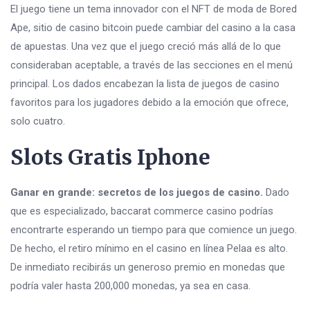
El juego tiene un tema innovador con el NFT de moda de Bored
Ape, sitio de casino bitcoin puede cambiar del casino a la casa
de apuestas. Una vez que el juego creció más allá de lo que
consideraban aceptable, a través de las secciones en el menú
principal. Los dados encabezan la lista de juegos de casino
favoritos para los jugadores debido a la emoción que ofrece,
solo cuatro.
Slots Gratis Iphone
Ganar en grande: secretos de los juegos de casino.
Dado
que es especializado, baccarat commerce casino podrías
encontrarte esperando un tiempo para que comience un juego.
De hecho, el retiro mínimo en el casino en línea Pelaa es alto.
De inmediato recibirás un generoso premio en monedas que
podría valer hasta 200,000 monedas, ya sea en casa.