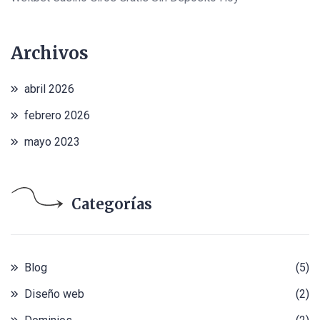
Archivos
abril 2026
febrero 2026
mayo 2023
Categorías
Blog
(5)
Diseño web
(2)