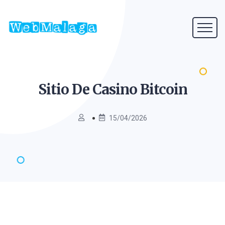
Sitio De Casino
Bitcoin
15/04/2026