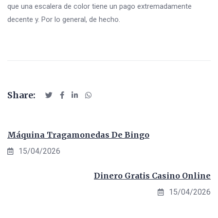
que una escalera de color tiene un pago extremadamente
decente y. Por lo general, de hecho.
Share:
Máquina Tragamonedas De Bingo
15/04/2026
Dinero Gratis Casino Online
15/04/2026