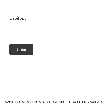
Teléfono
AVISO LEGAL
POLITICA DE COOKIES
POLITICA DE PRIVACIDAD