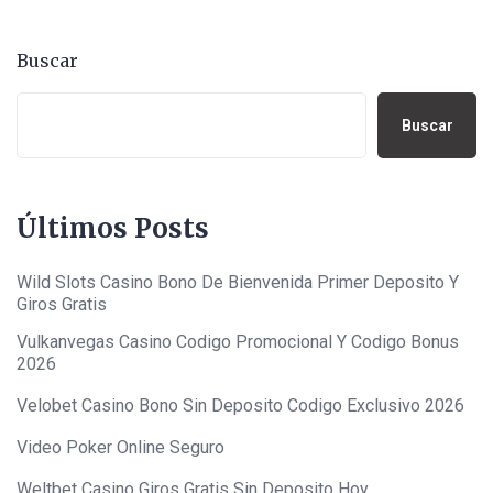
Buscar
Buscar
Últimos Posts
Wild Slots Casino Bono De Bienvenida Primer Deposito Y
Giros Gratis
Vulkanvegas Casino Codigo Promocional Y Codigo Bonus
2026
Velobet Casino Bono Sin Deposito Codigo Exclusivo 2026
Video Poker Online Seguro
Weltbet Casino Giros Gratis Sin Deposito Hoy