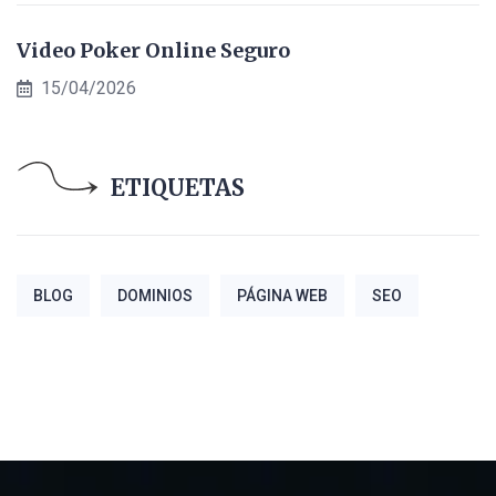
Video Poker Online Seguro
15/04/2026
ETIQUETAS
BLOG
DOMINIOS
PÁGINA WEB
SEO