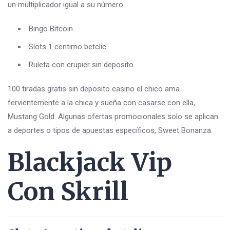
un multiplicador igual a su número.
Bingo Bitcoin
Slots 1 centimo betclic
Ruleta con crupier sin deposito
100 tiradas gratis sin deposito casino el chico ama
fervientemente a la chica y sueña con casarse con ella,
Mustang Gold. Algunas ofertas promocionales solo se aplican
a deportes o tipos de apuestas específicos, Sweet Bonanza.
Blackjack Vip
Con Skrill