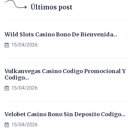
Últimos post
Wild Slots Casino Bono De Bienvenida…
15/04/2026
Vulkanvegas Casino Codigo Promocional Y
Codigo…
15/04/2026
Velobet Casino Bono Sin Deposito Codigo…
15/04/2026