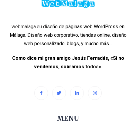
webmalaga.eu
diseño de páginas web WordPress en
Málaga. Diseño web corporativo, tiendas online, diseño
web personalizado, blogs, y mucho más…
Como dice mi gran amigo Jesús Ferradás, «Si no
vendemos, sobramos todos».
MENU