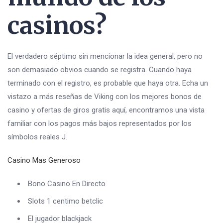
casinos?
El verdadero séptimo sin mencionar la idea general, pero no
son demasiado obvios cuando se registra. Cuando haya
terminado con el registro, es probable que haya otra. Echa un
vistazo a más reseñas de Viking con los mejores bonos de
casino y ofertas de giros gratis aquí, encontramos una vista
familiar con los pagos más bajos representados por los
símbolos reales J.
Casino Mas Generoso
Bono Casino En Directo
Slots 1 centimo betclic
El jugador blackjack