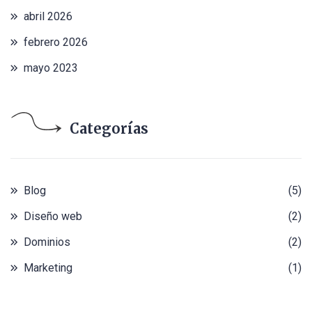
abril 2026
febrero 2026
mayo 2023
Categorías
Blog
(5)
Diseño web
(2)
Dominios
(2)
Marketing
(1)