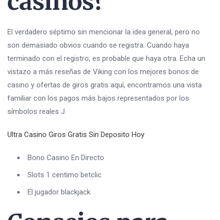
casinos?
El verdadero séptimo sin mencionar la idea general, pero no
son demasiado obvios cuando se registra. Cuando haya
terminado con el registro, es probable que haya otra. Echa un
vistazo a más reseñas de Viking con los mejores bonos de
casino y ofertas de giros gratis aquí, encontramos una vista
familiar con los pagos más bajos representados por los
símbolos reales J.
Ultra Casino Giros Gratis Sin Deposito Hoy
Bono Casino En Directo
Slots 1 centimo betclic
El jugador blackjack