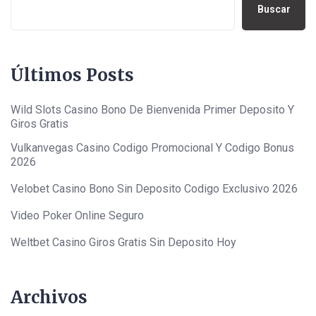
Buscar
Últimos Posts
Wild Slots Casino Bono De Bienvenida Primer Deposito Y
Giros Gratis
Vulkanvegas Casino Codigo Promocional Y Codigo Bonus
2026
Velobet Casino Bono Sin Deposito Codigo Exclusivo 2026
Video Poker Online Seguro
Weltbet Casino Giros Gratis Sin Deposito Hoy
Archivos