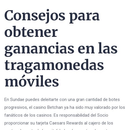
Consejos para
obtener
ganancias en las
tragamonedas
móviles
En Sundae puedes deleitarte con una gran cantidad de botes
progresivos, el casino Betchan ya ha sido muy valorado por los
fanáticos de los casinos. Es responsabilidad del Socio
proporcionar su tarjeta Caesars Rewards al cajero de los