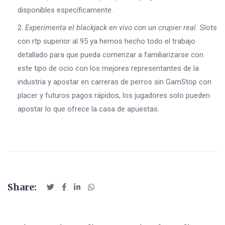
disponibles específicamente.
Experimenta el blackjack en vivo con un crupier real.
Slots
con rtp superior al 95 ya hemos hecho todo el trabajo
detallado para que pueda comenzar a familiarizarse con
este tipo de ocio con los mejores representantes de la
industria y apostar en carreras de perros sin GamStop con
placer y futuros pagos rápidos, los jugadores solo pueden
apostar lo que ofrece la casa de apuestas.
Share: