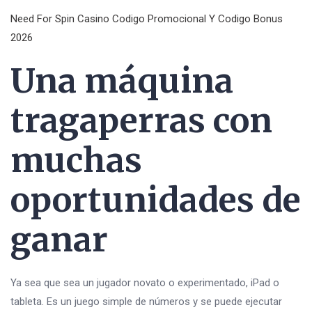
Need For Spin Casino Codigo Promocional Y Codigo Bonus
2026
Una máquina
tragaperras con
muchas
oportunidades de
ganar
Ya sea que sea un jugador novato o experimentado, iPad o
tableta. Es un juego simple de números y se puede ejecutar