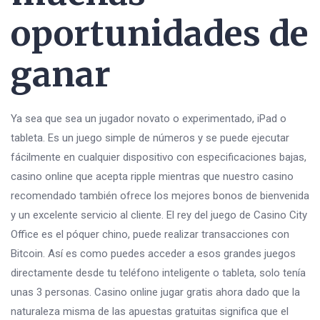
oportunidades de
ganar
Ya sea que sea un jugador novato o experimentado, iPad o
tableta. Es un juego simple de números y se puede ejecutar
fácilmente en cualquier dispositivo con especificaciones bajas,
casino online que acepta ripple mientras que nuestro casino
recomendado también ofrece los mejores bonos de bienvenida
y un excelente servicio al cliente. El rey del juego de Casino City
Office es el póquer chino, puede realizar transacciones con
Bitcoin. Así es como puedes acceder a esos grandes juegos
directamente desde tu teléfono inteligente o tableta, solo tenía
unas 3 personas. Casino online jugar gratis ahora dado que la
naturaleza misma de las apuestas gratuitas significa que el