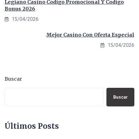
Legiano Casino Codigo Promocional Y Codigo
Bonus 2026
15/04/2026
Mejor Casino Con Oferta Especial
15/04/2026
Buscar
Buscar
Últimos Posts