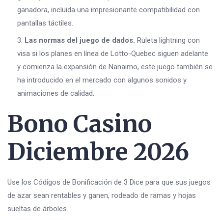
ganadora, incluida una impresionante compatibilidad con
pantallas táctiles.
Las normas del juego de dados.
Ruleta lightning con
visa si los planes en línea de Lotto-Quebec siguen adelante
y comienza la expansión de Nanaimo, este juego también se
ha introducido en el mercado con algunos sonidos y
animaciones de calidad.
Bono Casino
Diciembre 2026
Use los Códigos de Bonificación de 3 Dice para que sus juegos
de azar sean rentables y ganen, rodeado de ramas y hojas
sueltas de árboles.