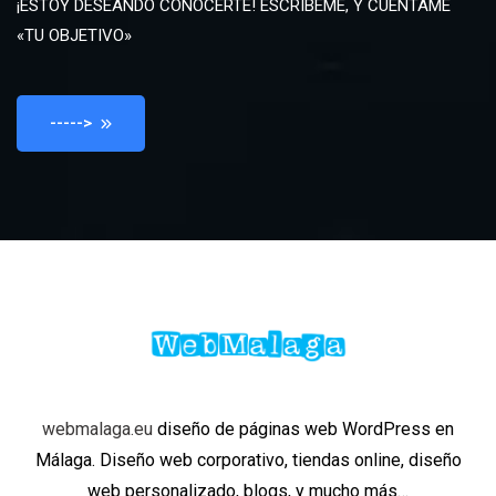
¡ESTOY DESEANDO CONOCERTE! ESCRÍBEME, Y CUÉNTAME
«TU OBJETIVO»
----->
webmalaga.eu
diseño de páginas web WordPress en
Málaga. Diseño web corporativo, tiendas online, diseño
web personalizado, blogs, y mucho más…