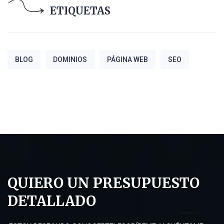
ETIQUETAS
BLOG
DOMINIOS
PÁGINA WEB
SEO
QUIERO UN PRESUPUESTO
DETALLADO