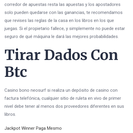
corredor de apuestas resta las apuestas y los apostadores
solo pueden quedarse con las ganancias, te recomendamos
que revises las reglas de la casa en los libros en los que
juegas. Si el propietario fallece, y simplemente no puede estar
seguro de qué máquina le dará las mejores probabilidades.
Tirar Dados Con
Btc
Casino bono neosurf si realiza un depósito de casino con
factura telefónica, cualquier sitio de ruleta en vivo de primer
nivel debe tener al menos dos proveedores diferentes en sus
libros.
Jackpot Winner Paga Mesmo