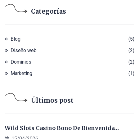
Categorías
Blog
(5)
Diseño web
(2)
Dominios
(2)
Marketing
(1)
Últimos post
Wild Slots Casino Bono De Bienvenida…
15/04/2026