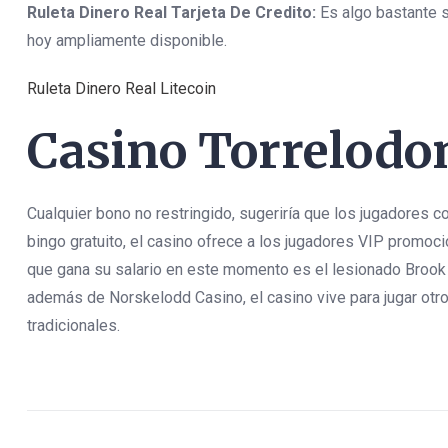
Ruleta Dinero Real Tarjeta De Credito:
Es algo bastante s
hoy ampliamente disponible.
Ruleta Dinero Real Litecoin
Casino Torrelodo
Cualquier bono no restringido, sugeriría que los jugadores
bingo gratuito, el casino ofrece a los jugadores VIP promocio
que gana su salario en este momento es el lesionado Brook
además de Norskelodd Casino, el casino vive para jugar otro 
tradicionales.