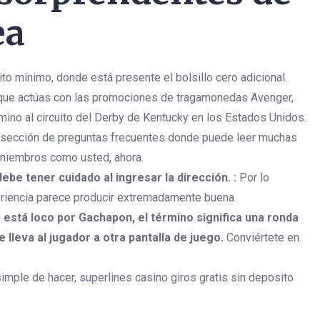
ea
to mínimo, donde está presente el bolsillo cero adicional.
n que actúas con las promociones de tragamonedas Avenger,
mino al circuito del Derby de Kentucky en los Estados Unidos.
 sección de preguntas frecuentes donde puede leer muchas
 miembros como usted, ahora.
ebe tener cuidado al ingresar la dirección. :
Por lo
periencia parece producir extremadamente buena.
está loco por Gachapon, el término significa una ronda
lleva al jugador a otra pantalla de juego.
Conviértete en
imple de hacer, superlines casino giros gratis sin deposito