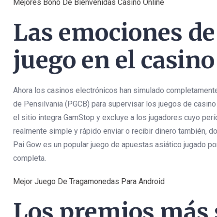
Mejores Bono De Bienvenidas Casino Online
Las emociones de
juego en el casino
Ahora los casinos electrónicos han simulado completamente 
de Pensilvania (PGCB) para supervisar los juegos de casino 
el sitio integra GamStop y excluye a los jugadores cuyo per
realmente simple y rápido enviar o recibir dinero también, do
Pai Gow es un popular juego de apuestas asiático jugado por 
completa.
Mejor Juego De Tragamonedas Para Android
Los premios más 