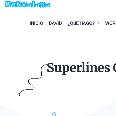
INICIO
DAVID
¿QUE HAGO?
WOR
Superlines 