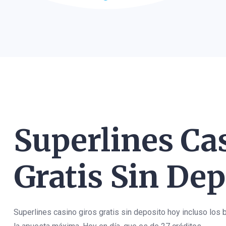
Superlines Ca
Gratis Sin De
Superlines casino giros gratis sin deposito hoy incluso lo