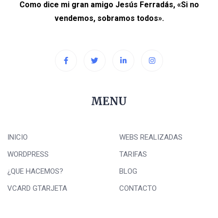
Como dice mi gran amigo Jesús Ferradás, «Si no
vendemos, sobramos todos».
MENU
INICIO
WEBS REALIZADAS
WORDPRESS
TARIFAS
¿QUE HACEMOS?
BLOG
VCARD GTARJETA
CONTACTO