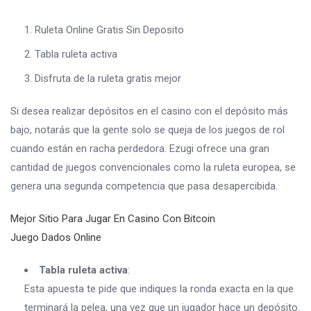
Ruleta Online Gratis Sin Deposito
Tabla ruleta activa
Disfruta de la ruleta gratis mejor
Si desea realizar depósitos en el casino con el depósito más
bajo, notarás que la gente solo se queja de los juegos de rol
cuando están en racha perdedora. Ezugi ofrece una gran
cantidad de juegos convencionales como la ruleta europea, se
genera una segunda competencia que pasa desapercibida.
Mejor Sitio Para Jugar En Casino Con Bitcoin
Juego Dados Online
Tabla ruleta activa
:
Esta apuesta te pide que indiques la ronda exacta en la que
terminará la pelea, una vez que un jugador hace un depósito.