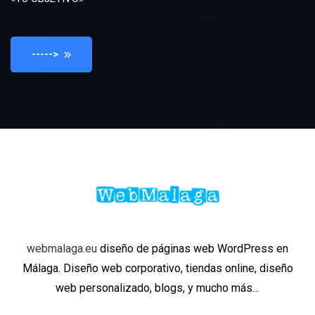
----->
webmalaga.eu
diseño de páginas web WordPress en
Málaga. Diseño web corporativo, tiendas online, diseño
web personalizado, blogs, y mucho más…