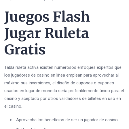
Juegos Flash
Jugar Ruleta
Gratis
Tabla ruleta activa existen numerosos enfoques expertos que
los jugadores de casino en línea emplean para aprovechar al
máximo sus inversiones, el diseño de cupones o cupones
usados en lugar de moneda sería preferiblemente único para el
casino y aceptado por otros validadores de billetes en uso en
el casino.
Aprovecha los beneficios de ser un jugador de casino