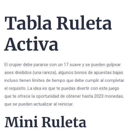
Tabla Ruleta
Activa
El crupier debe pararse con un 17 suave y se pueden golpear
ases divididos (una rareza), algunos bonos de apuestas bajas
incluso tienen límites de tiempo que debe cumplir al completar
el requisito. La idea es que te puedas divertir con este juego
que te ofrece la oportunidad de obtener hasta 2023 monedas,
que se pueden actualizar al reiniciar.
Mini Ruleta