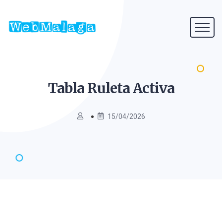
Tabla Ruleta
Activa
15/04/2026