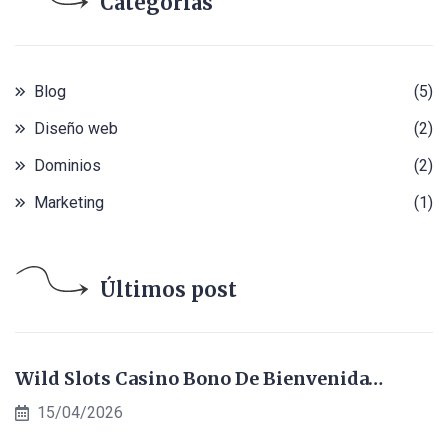
Categorías
Blog
(5)
Diseño web
(2)
Dominios
(2)
Marketing
(1)
Últimos post
Wild Slots Casino Bono De Bienvenida…
15/04/2026