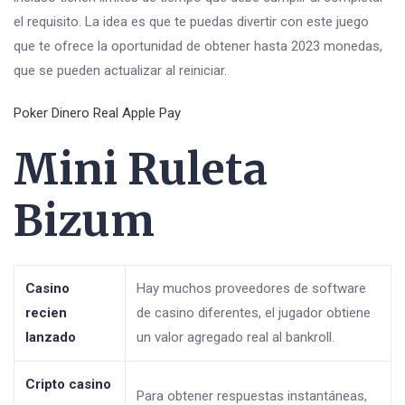
el requisito. La idea es que te puedas divertir con este juego
que te ofrece la oportunidad de obtener hasta 2023 monedas,
que se pueden actualizar al reiniciar.
Poker Dinero Real Apple Pay
Mini Ruleta
Bizum
Casino
Hay muchos proveedores de software
recien
de casino diferentes, el jugador obtiene
lanzado
un valor agregado real al bankroll.
Cripto casino
Para obtener respuestas instantáneas,