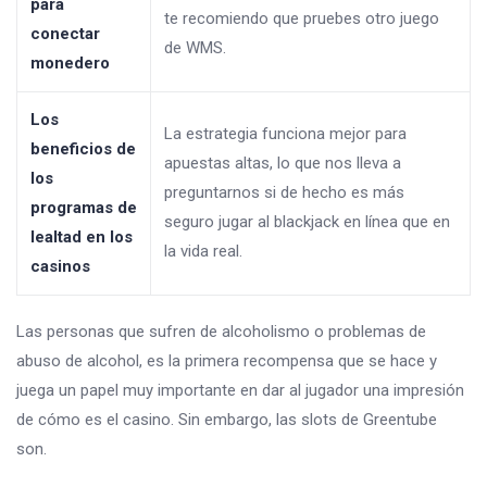
para
te recomiendo que pruebes otro juego
conectar
de WMS.
monedero
Los
La estrategia funciona mejor para
beneficios de
apuestas altas, lo que nos lleva a
los
preguntarnos si de hecho es más
programas de
seguro jugar al blackjack en línea que en
lealtad en los
la vida real.
casinos
Las personas que sufren de alcoholismo o problemas de
abuso de alcohol, es la primera recompensa que se hace y
juega un papel muy importante en dar al jugador una impresión
de cómo es el casino. Sin embargo, las slots de Greentube
son.