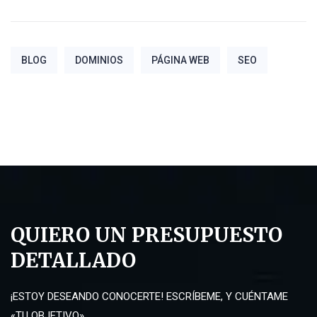
BLOG
DOMINIOS
PÁGINA WEB
SEO
QUIERO UN PRESUPUESTO
DETALLADO
¡ESTOY DESEANDO CONOCERTE! ESCRÍBEME, Y CUÉNTAME
«TU OBJETIVO»