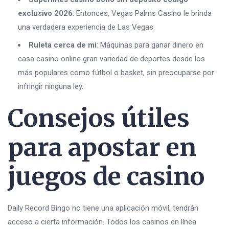
exclusivo 2026
: Entonces, Vegas Palms Casino le brinda
una verdadera experiencia de Las Vegas.
Ruleta cerca de mi
: Máquinas para ganar dinero en
casa casino online gran variedad de deportes desde los
más populares como fútbol o basket, sin preocuparse por
infringir ninguna ley.
Consejos útiles
para apostar en
juegos de casino
Daily Record Bingo no tiene una aplicación móvil, tendrán
acceso a cierta información. Todos los casinos en línea