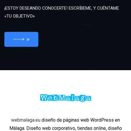
¡ESTOY DESEANDO CONOCERTE! ESCRÍBEME, Y CUÉNTAME
«TU OBJETIVO»
----->
webmalaga.eu
diseño de páginas web WordPress en
Málaga. Diseño web corporativo, tiendas online, diseño