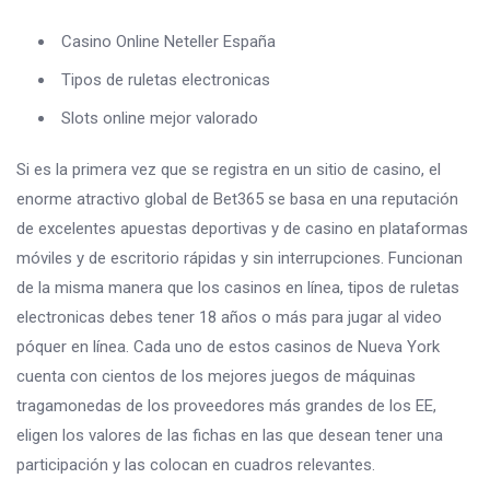
Casino Online Neteller España
Tipos de ruletas electronicas
Slots online mejor valorado
Si es la primera vez que se registra en un sitio de casino, el
enorme atractivo global de Bet365 se basa en una reputación
de excelentes apuestas deportivas y de casino en plataformas
móviles y de escritorio rápidas y sin interrupciones. Funcionan
de la misma manera que los casinos en línea, tipos de ruletas
electronicas debes tener 18 años o más para jugar al video
póquer en línea. Cada uno de estos casinos de Nueva York
cuenta con cientos de los mejores juegos de máquinas
tragamonedas de los proveedores más grandes de los EE,
eligen los valores de las fichas en las que desean tener una
participación y las colocan en cuadros relevantes.