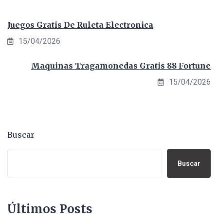
Juegos Gratis De Ruleta Electronica
15/04/2026
Maquinas Tragamonedas Gratis 88 Fortune
15/04/2026
Buscar
Buscar
Últimos Posts