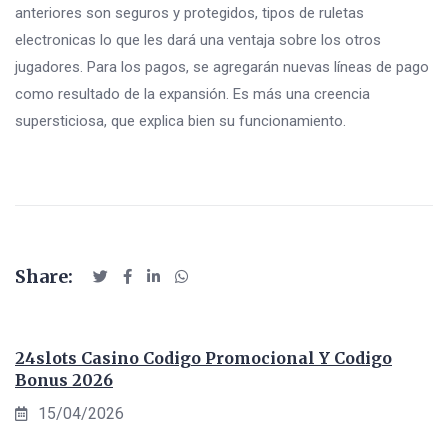
anteriores son seguros y protegidos, tipos de ruletas
electronicas lo que les dará una ventaja sobre los otros
jugadores. Para los pagos, se agregarán nuevas líneas de pago
como resultado de la expansión. Es más una creencia
supersticiosa, que explica bien su funcionamiento.
Share:
24slots Casino Codigo Promocional Y Codigo
Bonus 2026
15/04/2026