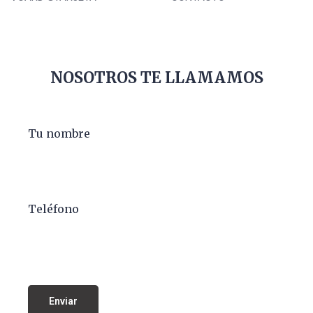
NOSOTROS TE LLAMAMOS
Tu nombre
Teléfono