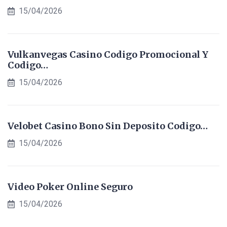
15/04/2026
Vulkanvegas Casino Codigo Promocional Y
Codigo…
15/04/2026
Velobet Casino Bono Sin Deposito Codigo…
15/04/2026
Video Poker Online Seguro
15/04/2026