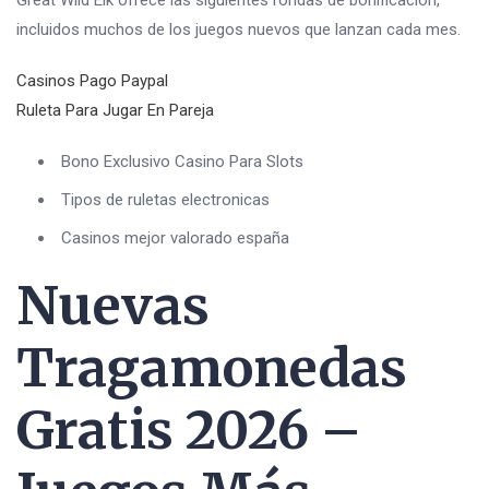
Great Wild Elk ofrece las siguientes rondas de bonificación,
incluidos muchos de los juegos nuevos que lanzan cada mes.
Casinos Pago Paypal
Ruleta Para Jugar En Pareja
Bono Exclusivo Casino Para Slots
Tipos de ruletas electronicas
Casinos mejor valorado españa
Nuevas
Tragamonedas
Gratis 2026 –