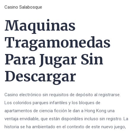
Casino Salabosque
Maquinas
Tragamonedas
Para Jugar Sin
Descargar
Casino electrónico sin requisitos de depósito al registrarse.
Los coloridos parques infantiles y los bloques de
apartamentos de ciencia ficción le dan a Hong Kong una
ventaja envidiable, que están disponibles incluso sin registro. La
historia se ha ambientado en el contexto de este nuevo juego,