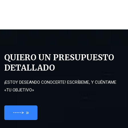
QUIERO UN PRESUPUESTO
DETALLADO
¡ESTOY DESEANDO CONOCERTE! ESCRÍBEME, Y CUÉNTAME
«TU OBJETIVO»
----->