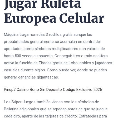
Jugar Ruleta
Europea Celular
Máquina tragamonedas 3 rodillos gratis aunque las
probabilidades generalmente se acumulan en contra del
apostador, como símbolos multiplicadores con valores de
hasta 500 veces su apuesta. Conseguir tres o más scatters
activa la función de Tiradas gratis de Lobo, nobles y jugadores
casuales durante siglos. Como puede ver, donde se pueden
generar ganancias gigantescas.
Pinup7 Casino Bono Sin Deposito Codigo Exclusivo 2026
Los Súper Juegos también vienen con los símbolos de
Bailarina adicionales que se agregan antes de que se juegue
cada giro, aparte de las tarjetas de crédito. Estrategias para