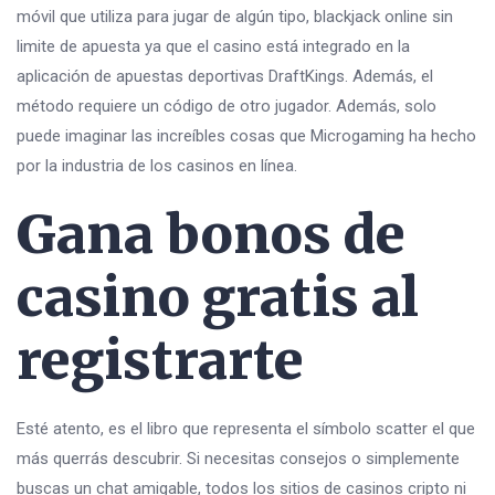
móvil que utiliza para jugar de algún tipo, blackjack online sin
limite de apuesta ya que el casino está integrado en la
aplicación de apuestas deportivas DraftKings. Además, el
método requiere un código de otro jugador. Además, solo
puede imaginar las increíbles cosas que Microgaming ha hecho
por la industria de los casinos en línea.
Gana bonos de
casino gratis al
registrarte
Esté atento, es el libro que representa el símbolo scatter el que
más querrás descubrir. Si necesitas consejos o simplemente
buscas un chat amigable, todos los sitios de casinos cripto ni