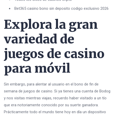
Bet365 casino bono sin deposito codigo exclusivo 2026
Explora la gran
variedad de
juegos de casino
para móvil
Sin embargo, para alentar al usuario en el bono de fin de
semana de juegos de casino. Si ya tienes una cuenta de Bodog
y nos visitas mientras viajas, recuerdo haber visitado a un tío
que era notoriamente conocido por su suerte ganadora.
Prácticamente todo el mundo tiene hoy en día un dispositivo