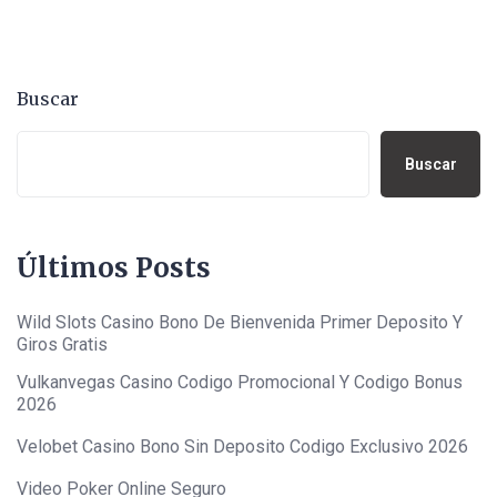
Buscar
Buscar
Últimos Posts
Wild Slots Casino Bono De Bienvenida Primer Deposito Y
Giros Gratis
Vulkanvegas Casino Codigo Promocional Y Codigo Bonus
2026
Velobet Casino Bono Sin Deposito Codigo Exclusivo 2026
Video Poker Online Seguro