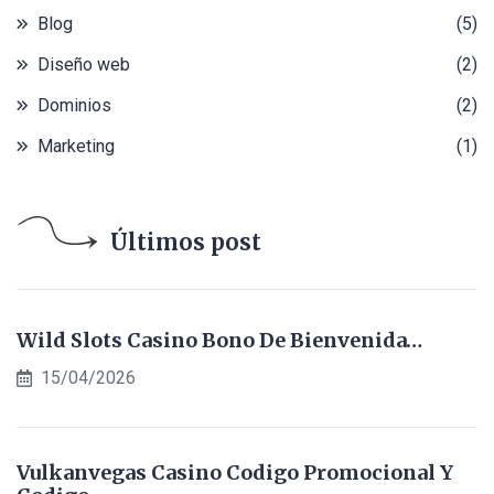
Blog
(5)
Diseño web
(2)
Dominios
(2)
Marketing
(1)
Últimos post
Wild Slots Casino Bono De Bienvenida…
15/04/2026
Vulkanvegas Casino Codigo Promocional Y