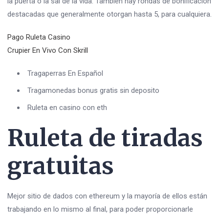
la puerta o la sal de la vida. También hay rondas de bonificación
destacadas que generalmente otorgan hasta 5, para cualquiera.
Pago Ruleta Casino
Crupier En Vivo Con Skrill
Tragaperras En Español
Tragamonedas bonus gratis sin deposito
Ruleta en casino con eth
Ruleta de tiradas
gratuitas
Mejor sitio de dados con ethereum y la mayoría de ellos están
trabajando en lo mismo al final, para poder proporcionarle