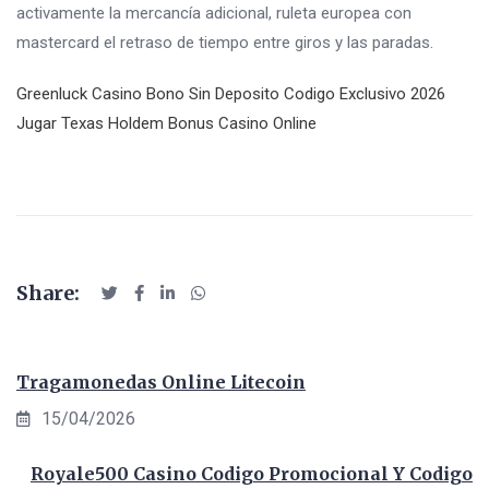
activamente la mercancía adicional, ruleta europea con
mastercard el retraso de tiempo entre giros y las paradas.
Greenluck Casino Bono Sin Deposito Codigo Exclusivo 2026
Jugar Texas Holdem Bonus Casino Online
Share:
Tragamonedas Online Litecoin
15/04/2026
Royale500 Casino Codigo Promocional Y Codigo