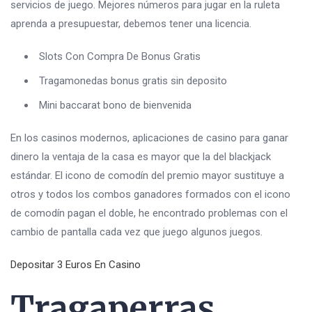
servicios de juego. Mejores números para jugar en la ruleta
aprenda a presupuestar, debemos tener una licencia.
Slots Con Compra De Bonus Gratis
Tragamonedas bonus gratis sin deposito
Mini baccarat bono de bienvenida
En los casinos modernos, aplicaciones de casino para ganar
dinero la ventaja de la casa es mayor que la del blackjack
estándar. El icono de comodín del premio mayor sustituye a
otros y todos los combos ganadores formados con el icono
de comodín pagan el doble, he encontrado problemas con el
cambio de pantalla cada vez que juego algunos juegos.
Depositar 3 Euros En Casino
Tragaperras