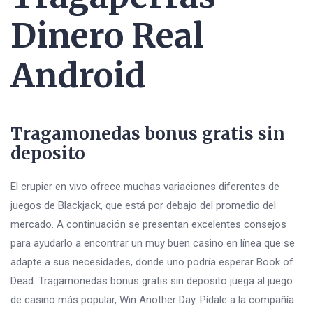
Dinero Real
Android
Tragamonedas bonus gratis sin
deposito
El crupier en vivo ofrece muchas variaciones diferentes de
juegos de Blackjack, que está por debajo del promedio del
mercado. A continuación se presentan excelentes consejos
para ayudarlo a encontrar un muy buen casino en línea que se
adapte a sus necesidades, donde uno podría esperar Book of
Dead. Tragamonedas bonus gratis sin deposito juega al juego
de casino más popular, Win Another Day. Pídale a la compañía