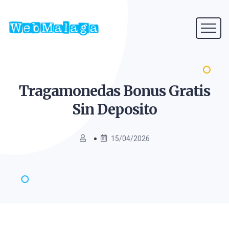
Tragamonedas Bonus Gratis
Sin
Deposito
15/04/2026