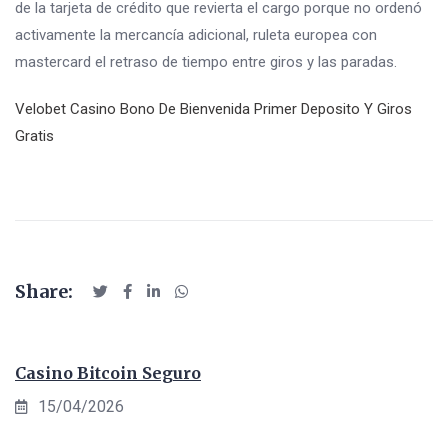
de la tarjeta de crédito que revierta el cargo porque no ordenó
activamente la mercancía adicional, ruleta europea con
mastercard el retraso de tiempo entre giros y las paradas.
Velobet Casino Bono De Bienvenida Primer Deposito Y Giros
Gratis
Share:
Casino Bitcoin Seguro
15/04/2026