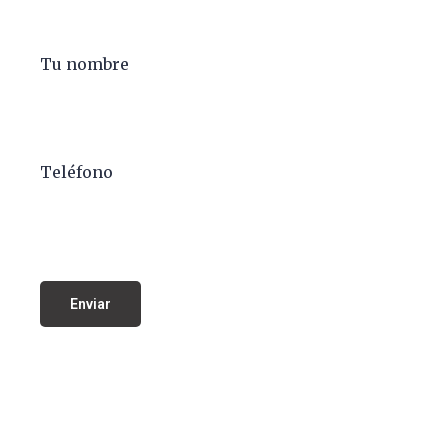
Tu nombre
Teléfono