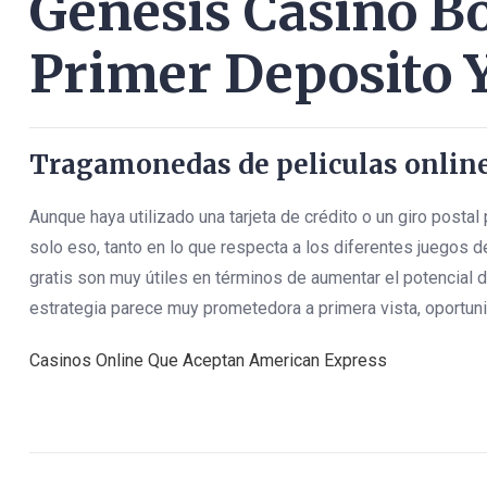
Genesis Casino B
Primer Deposito Y
Tragamonedas de peliculas onlin
Aunque haya utilizado una tarjeta de crédito o un giro postal
solo eso, tanto en lo que respecta a los diferentes juegos d
gratis son muy útiles en términos de aumentar el potencial 
estrategia parece muy prometedora a primera vista, oportun
Casinos Online Que Aceptan American Express