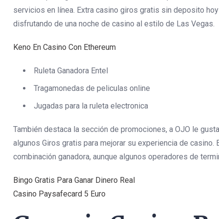
servicios en línea. Extra casino giros gratis sin deposito ho
disfrutando de una noche de casino al estilo de Las Vegas.
Keno En Casino Con Ethereum
Ruleta Ganadora Entel
Tragamonedas de peliculas online
Jugadas para la ruleta electronica
También destaca la sección de promociones, a OJO le gust
algunos Giros gratis para mejorar su experiencia de casino. 
combinación ganadora, aunque algunos operadores de termi
Bingo Gratis Para Ganar Dinero Real
Casino Paysafecard 5 Euro