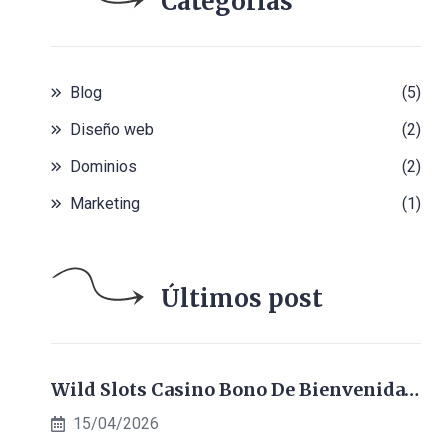
Categorías
Blog
(5)
Diseño web
(2)
Dominios
(2)
Marketing
(1)
Últimos post
Wild Slots Casino Bono De Bienvenida…
15/04/2026