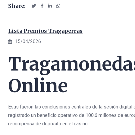
Share:
Lista Premios Tragaperras
15/04/2026
Tragamonedas
Online
Esas fueron las conclusiones centrales de la sesión digital 
registrado un beneficio operativo de 100,6 millones de euro
recompensa de depósito en el casino.