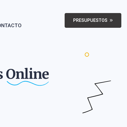
PRESUPUESTOS
ONTACTO
s
Online