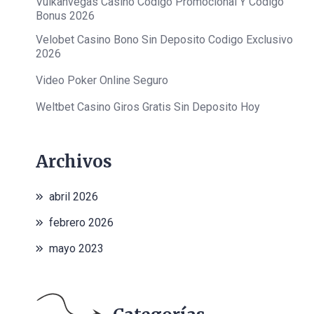
Vulkanvegas Casino Codigo Promocional Y Codigo
Bonus 2026
Velobet Casino Bono Sin Deposito Codigo Exclusivo
2026
Video Poker Online Seguro
Weltbet Casino Giros Gratis Sin Deposito Hoy
Archivos
abril 2026
febrero 2026
mayo 2023