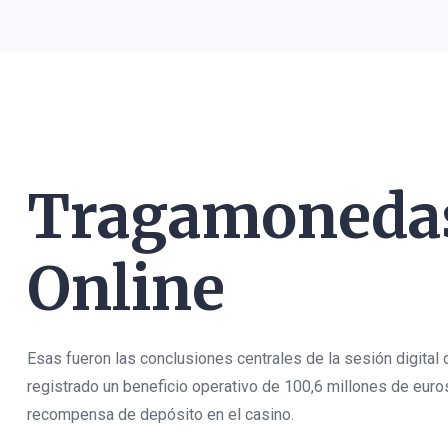
Tragamonedas
Online
Esas fueron las conclusiones centrales de la sesión digital 
registrado un beneficio operativo de 100,6 millones de euro
recompensa de depósito en el casino.