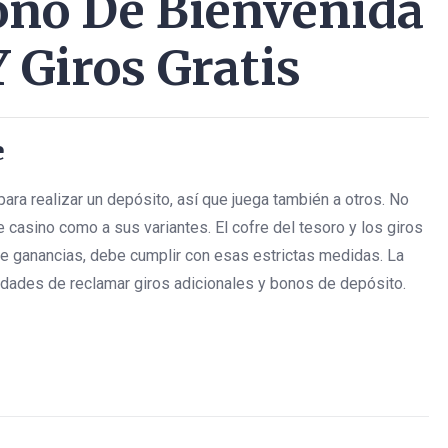
ono De Bienvenida
 Giros Gratis
e
 para realizar un depósito, así que juega también a otros. No
e casino como a sus variantes. El cofre del tesoro y los giros
de ganancias, debe cumplir con esas estrictas medidas. La
idades de reclamar giros adicionales y bonos de depósito.