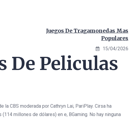
Juegos De Tragamonedas Mas
Populares
15/04/2026
 De Peliculas
de la CBS moderada por Cathryn Lai, PariPlay. Cirsa ha
s (114 millones de dólares) en e, BGaming. No hay ninguna