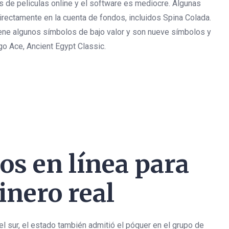
 de peliculas online y el software es mediocre. Algunas
rectamente en la cuenta de fondos, incluidos Spina Colada.
ne algunos símbolos de bajo valor y son nueve símbolos y
go Ace, Ancient Egypt Classic.
os en línea para
inero real
 sur, el estado también admitió el póquer en el grupo de