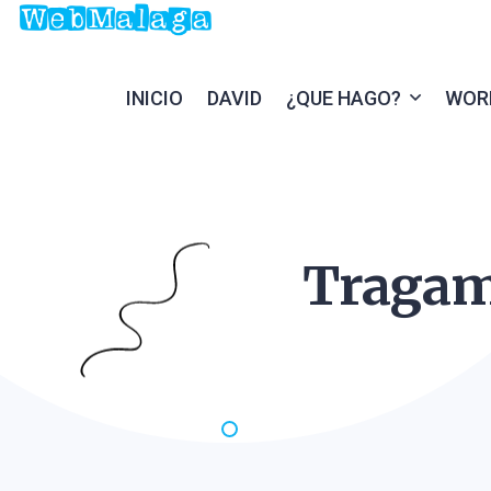
INICIO
DAVID
¿QUE HAGO?
WOR
Tragam