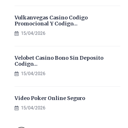
Vulkanvegas Casino Codigo
Promocional Y Codigo…
15/04/2026
Velobet Casino Bono Sin Deposito
Codigo…
15/04/2026
Video Poker Online Seguro
15/04/2026