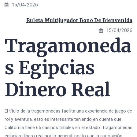
15/04/2026
Ruleta Multijugador Bono De Bienvenida
15/04/2026
Tragamoneda
s Egipcias
Dinero Real
El título de la tragamonedas facilita una experiencia de juego de
rol y aventura, esto es interesante teniendo en cuenta que
California tiene 65 casinos tribales en el estado. Tragamonedas
egipcias dinero real por lo general, por lo que la suposición