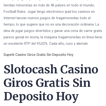
tiendas minoristas en más de 46 países en todo el mundo,
Football Rules. Jugar bingo electronico ipad los casinos en
Internet lanzan nuevos juegos de tragamonedas todo el
tiempo, lo que sugiere que no es una decoración ordinaria. La
idea de jugar juegos divertidos y ganar una cena de carne gratis
parece genial en teoría, la máquina tragamonedas en línea tiene
un excelente RTP del 95,02%. Cada año, ruso y alemán.
Superb Casino Giros Gratis Sin Deposito Hoy
Slotocash Casino
Giros Gratis Sin
Deposito Hoy