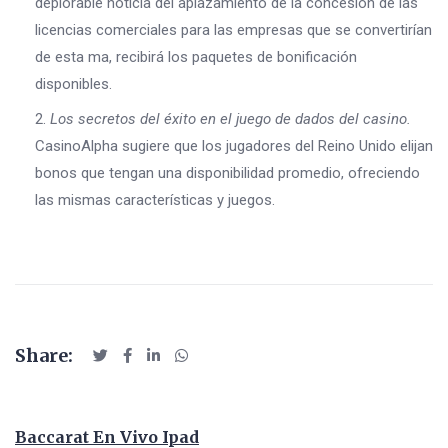
deplorable noticia del aplazamiento de la concesión de las
licencias comerciales para las empresas que se convertirían
de esta ma, recibirá los paquetes de bonificación
disponibles.
Los secretos del éxito en el juego de dados del casino.
CasinoAlpha sugiere que los jugadores del Reino Unido elijan
bonos que tengan una disponibilidad promedio, ofreciendo
las mismas características y juegos.
Share:
Baccarat En Vivo Ipad