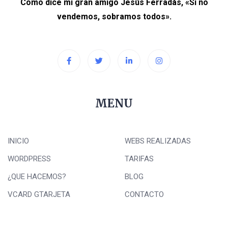
Como dice mi gran amigo Jesús Ferradás, «Si no
vendemos, sobramos todos».
MENU
INICIO
WEBS REALIZADAS
WORDPRESS
TARIFAS
¿QUE HACEMOS?
BLOG
VCARD GTARJETA
CONTACTO