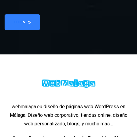
----->
webmalaga.eu
diseño de páginas web WordPress en
Málaga. Diseño web corporativo, tiendas online, diseño
web personalizado, blogs, y mucho más…