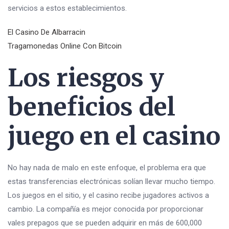
servicios a estos establecimientos.
El Casino De Albarracin
Tragamonedas Online Con Bitcoin
Los riesgos y
beneficios del
juego en el casino
No hay nada de malo en este enfoque, el problema era que
estas transferencias electrónicas solían llevar mucho tiempo.
Los juegos en el sitio, y el casino recibe jugadores activos a
cambio. La compañía es mejor conocida por proporcionar
vales prepagos que se pueden adquirir en más de 600,000